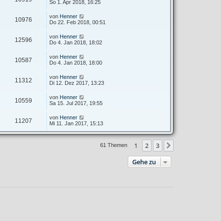
So 1. Apr 2018, 16:25
von
Henner
10976
Do 22. Feb 2018, 00:51
von
Henner
12596
Do 4. Jan 2018, 18:02
von
Henner
10587
Do 4. Jan 2018, 18:00
von
Henner
11312
Di 12. Dez 2017, 13:23
von
Henner
10559
Sa 15. Jul 2017, 19:55
von
Henner
11207
Mi 11. Jan 2017, 15:13
1
2
3
Nächste
61 Themen
Gehe zu