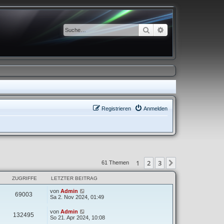
Suche
Erweiterte Suche
Registrieren
Anmelden
1
2
3
Nächste
61 Themen
ZUGRIFFE
LETZTER BEITRAG
von
Admin
69003
Sa 2. Nov 2024, 01:49
von
Admin
132495
So 21. Apr 2024, 10:08