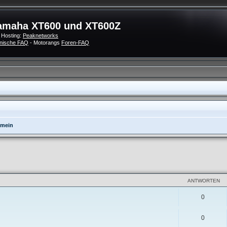
amaha XT600 und XT600Z
 Hosting:
Peaknetworks
nische FAQ
- Motorangs
Foren-FAQ
emein
eiterte Suche
ANTWORTEN
0
0