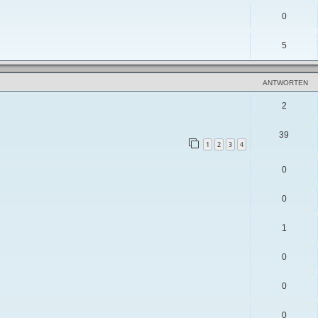
0
5
ANTWORTEN
2
39
1
2
3
4
0
0
1
0
0
0