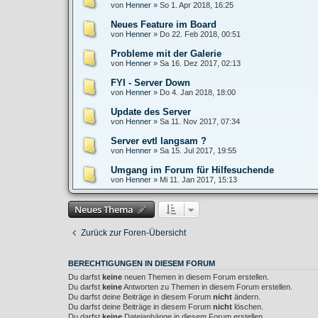
von
Henner
»
So 1. Apr 2018, 16:25
Neues Feature im Board
von
Henner
»
Do 22. Feb 2018, 00:51
Probleme mit der Galerie
von
Henner
»
Sa 16. Dez 2017, 02:13
FYI - Server Down
von
Henner
»
Do 4. Jan 2018, 18:00
Update des Server
von
Henner
»
Sa 11. Nov 2017, 07:34
Server evtl langsam ?
von
Henner
»
Sa 15. Jul 2017, 19:55
Umgang im Forum für Hilfesuchende
von
Henner
»
Mi 11. Jan 2017, 15:13
Neues Thema
Zurück zur Foren-Übersicht
BERECHTIGUNGEN IN DIESEM FORUM
Du darfst
keine
neuen Themen in diesem Forum erstellen.
Du darfst
keine
Antworten zu Themen in diesem Forum erstellen.
Du darfst deine Beiträge in diesem Forum
nicht
ändern.
Du darfst deine Beiträge in diesem Forum
nicht
löschen.
Du darfst
keine
Dateianhänge in diesem Forum erstellen.