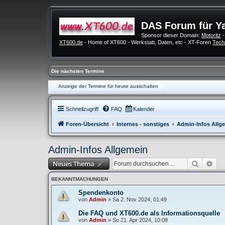
DAS Forum für Y
Sponsor dieser Domain:
Motoritz
-
XT600.de
- Home of XT600 - Werkstatt, Daten, etc - XT-Foren
Tech
Die nächsten Termine
Anzeige der Termine für heute ausschalten
Schnellzugriff
FAQ
Kalender
Foren-Übersicht
Internes - sonstiges
Admin-Infos Allg
Admin-Infos Allgemein
Suche
Erw
Neues Thema
BEKANNTMACHUNGEN
Spendenkonto
von
Admin
»
Sa 2. Nov 2024, 01:49
Die FAQ und XT600.de als Informationsquelle
von
Admin
»
So 21. Apr 2024, 10:08