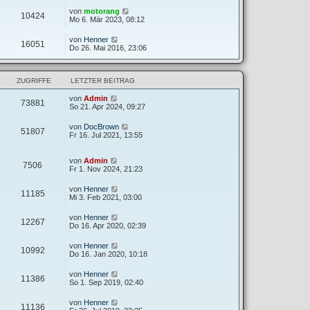
von
motorang
10424
Mo 6. Mär 2023, 08:12
von
Henner
16051
Do 26. Mai 2016, 23:06
ZUGRIFFE
LETZTER BEITRAG
von
Admin
73881
So 21. Apr 2024, 09:27
von
DocBrown
51807
Fr 16. Jul 2021, 13:55
von
Admin
7506
Fr 1. Nov 2024, 21:23
von
Henner
11185
Mi 3. Feb 2021, 03:00
von
Henner
12267
Do 16. Apr 2020, 02:39
von
Henner
10992
Do 16. Jan 2020, 10:18
von
Henner
11386
So 1. Sep 2019, 02:40
von
Henner
11136