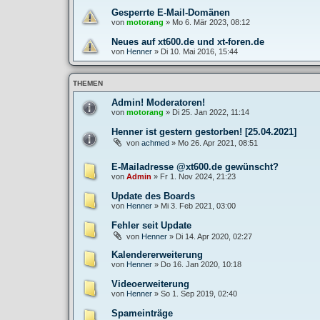
Gesperrte E-Mail-Domänen
von
motorang
»
Mo 6. Mär 2023, 08:12
Neues auf xt600.de und xt-foren.de
von
Henner
»
Di 10. Mai 2016, 15:44
THEMEN
Admin! Moderatoren!
von
motorang
»
Di 25. Jan 2022, 11:14
Henner ist gestern gestorben! [25.04.2021]
von
achmed
»
Mo 26. Apr 2021, 08:51
E-Mailadresse @xt600.de gewünscht?
von
Admin
»
Fr 1. Nov 2024, 21:23
Update des Boards
von
Henner
»
Mi 3. Feb 2021, 03:00
Fehler seit Update
von
Henner
»
Di 14. Apr 2020, 02:27
Kalendererweiterung
von
Henner
»
Do 16. Jan 2020, 10:18
Videoerweiterung
von
Henner
»
So 1. Sep 2019, 02:40
Spameinträge