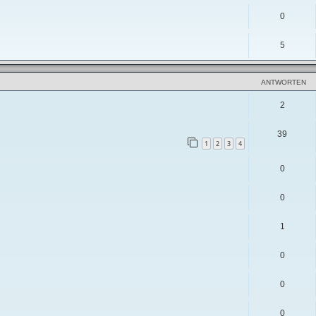
0
5
ANTWORTEN
2
39
1
2
3
4
0
0
1
0
0
0