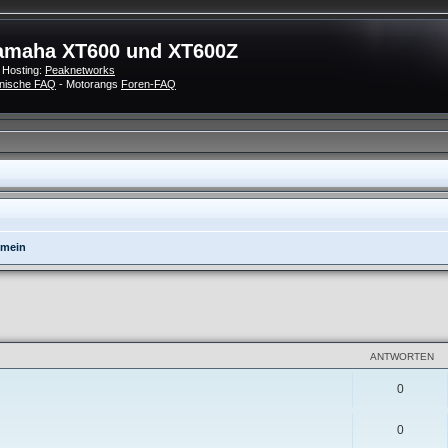
amaha XT600 und XT600Z
 Hosting:
Peaknetworks
nische FAQ
- Motorangs
Foren-FAQ
emein
eiterte Suche
ANTWORTEN
0
0