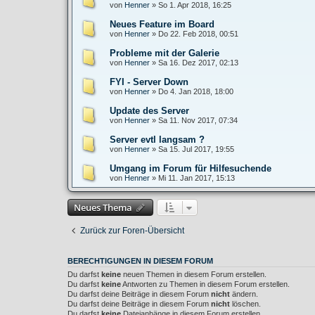
von
Henner
»
So 1. Apr 2018, 16:25
Neues Feature im Board
von
Henner
»
Do 22. Feb 2018, 00:51
Probleme mit der Galerie
von
Henner
»
Sa 16. Dez 2017, 02:13
FYI - Server Down
von
Henner
»
Do 4. Jan 2018, 18:00
Update des Server
von
Henner
»
Sa 11. Nov 2017, 07:34
Server evtl langsam ?
von
Henner
»
Sa 15. Jul 2017, 19:55
Umgang im Forum für Hilfesuchende
von
Henner
»
Mi 11. Jan 2017, 15:13
Neues Thema
Zurück zur Foren-Übersicht
BERECHTIGUNGEN IN DIESEM FORUM
Du darfst
keine
neuen Themen in diesem Forum erstellen.
Du darfst
keine
Antworten zu Themen in diesem Forum erstellen.
Du darfst deine Beiträge in diesem Forum
nicht
ändern.
Du darfst deine Beiträge in diesem Forum
nicht
löschen.
Du darfst
keine
Dateianhänge in diesem Forum erstellen.