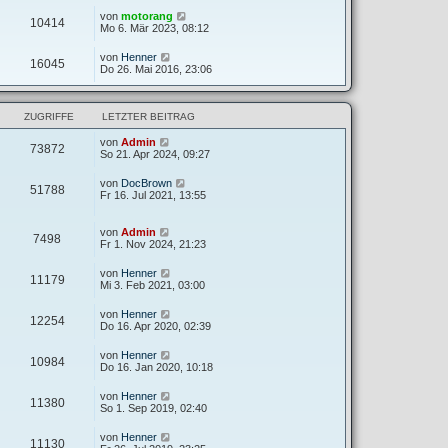
von
motorang
10414
Mo 6. Mär 2023, 08:12
von
Henner
16045
Do 26. Mai 2016, 23:06
ZUGRIFFE
LETZTER BEITRAG
von
Admin
73872
So 21. Apr 2024, 09:27
von
DocBrown
51788
Fr 16. Jul 2021, 13:55
von
Admin
7498
Fr 1. Nov 2024, 21:23
von
Henner
11179
Mi 3. Feb 2021, 03:00
von
Henner
12254
Do 16. Apr 2020, 02:39
von
Henner
10984
Do 16. Jan 2020, 10:18
von
Henner
11380
So 1. Sep 2019, 02:40
von
Henner
11130