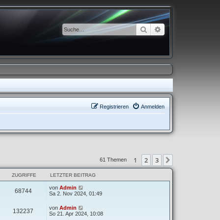
Suche
Erweiterte Suche
Registrieren
Anmelden
1
2
3
Nächste
61 Themen
ZUGRIFFE
LETZTER BEITRAG
von
Admin
68744
Sa 2. Nov 2024, 01:49
von
Admin
132237
So 21. Apr 2024, 10:08