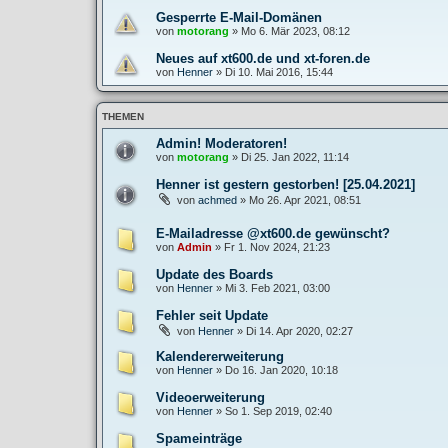
Gesperrte E-Mail-Domänen
von
motorang
»
Mo 6. Mär 2023, 08:12
Neues auf xt600.de und xt-foren.de
von
Henner
»
Di 10. Mai 2016, 15:44
THEMEN
Admin! Moderatoren!
von
motorang
»
Di 25. Jan 2022, 11:14
Henner ist gestern gestorben! [25.04.2021]
von
achmed
»
Mo 26. Apr 2021, 08:51
E-Mailadresse @xt600.de gewünscht?
von
Admin
»
Fr 1. Nov 2024, 21:23
Update des Boards
von
Henner
»
Mi 3. Feb 2021, 03:00
Fehler seit Update
von
Henner
»
Di 14. Apr 2020, 02:27
Kalendererweiterung
von
Henner
»
Do 16. Jan 2020, 10:18
Videoerweiterung
von
Henner
»
So 1. Sep 2019, 02:40
Spameinträge