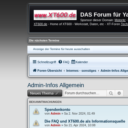
DAS Forum für Y
Sponsor dieser Domain:
Motoritz
-
XT600.de
- Home of XT600 - Werkstatt, Daten, etc - XT-Foren
Tech
Die nächsten Termine
Anzeige der Termine für heute ausschalten
Schnellzugriff
FAQ
Kalender
Foren-Übersicht
Internes - sonstiges
Admin-Infos Allg
Admin-Infos Allgemein
Suche
Erw
Neues Thema
BEKANNTMACHUNGEN
Spendenkonto
von
Admin
»
Sa 2. Nov 2024, 01:49
Die FAQ und XT600.de als Informationsquelle
von
Admin
»
So 21. Apr 2024, 10:08