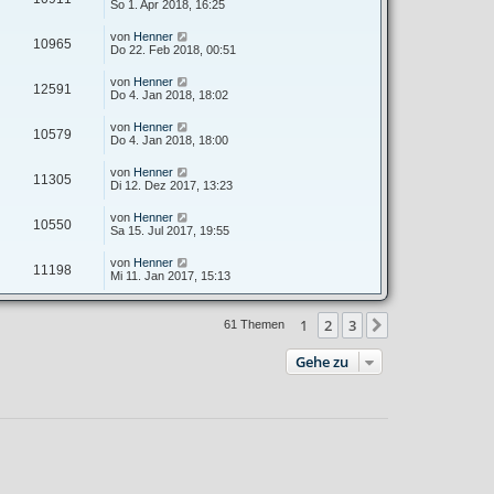
So 1. Apr 2018, 16:25
von
Henner
10965
Do 22. Feb 2018, 00:51
von
Henner
12591
Do 4. Jan 2018, 18:02
von
Henner
10579
Do 4. Jan 2018, 18:00
von
Henner
11305
Di 12. Dez 2017, 13:23
von
Henner
10550
Sa 15. Jul 2017, 19:55
von
Henner
11198
Mi 11. Jan 2017, 15:13
1
2
3
Nächste
61 Themen
Gehe zu