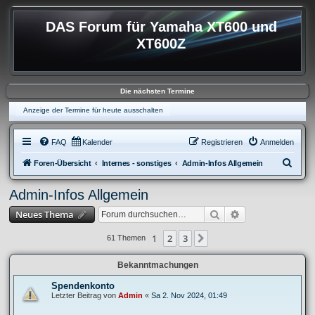
DAS Forum für Yamaha XT600 und
XT600Z
Die nächsten Termine
Anzeige der Termine für heute ausschalten
FAQ
Kalender
Registrieren
Anmelden
S
Foren-Übersicht
Internes - sonstiges
Admin-Infos Allgemein
u
Admin-Infos Allgemein
c
Suche
Erweiterte Suche
Neues Thema
h
e
1
2
3
Nächste
61 Themen
Bekanntmachungen
Spendenkonto
Letzter Beitrag von
Admin
«
Sa 2. Nov 2024, 01:49