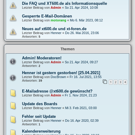
Die FAQ und XT600.de als Informationsquelle
Letzter Beitrag von
Admin
«
So 21. Apr 2024, 10:08
Gesperrte E-Mail-Domänen
Letzter Beitrag von
motorang
«
Mo 6. Mär 2023, 08:12
Neues auf xt600.de und xt-foren.de
Letzter Beitrag von
Henner
«
Do 26. Mai 2016, 23:06
Antworten:
5
Themen
Admin! Moderatoren!
Letzter Beitrag von
Admin
«
So 21. Apr 2024, 09:27
Antworten:
2
Henner ist gestern gestorben! [25.04.2021]
Letzter Beitrag von
DocBrown
«
Fr 16. Jul 2021, 13:55
Antworten:
39
1
2
3
4
E-Mailadresse @xt600.de gewünscht?
Letzter Beitrag von
Admin
«
Fr 1. Nov 2024, 21:23
Update des Boards
Letzter Beitrag von
Henner
«
Mi 3. Feb 2021, 03:00
Fehler seit Update
Letzter Beitrag von
Henner
«
Do 16. Apr 2020, 02:39
Antworten:
1
Kalendererweiterung