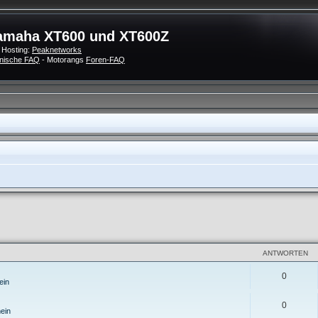
amaha XT600 und XT600Z
 Hosting:
Peaknetworks
nische FAQ
- Motorangs
Foren-FAQ
eiterte Suche
ANTWORTEN
0
ein
0
ein