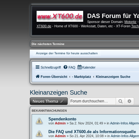
DAS Forum für Y
Sponsor dieser Domain:
Motoritz
-
XT600.de
- Home of XT600 - Werkstatt, Daten, etc - XT-Foren
Tech
Die nächsten Termine
Anzeige der Termine für heute ausschalten
Schnellzugriff
FAQ
Kalender
Foren-Übersicht
- Marktplatz
Kleinanzeigen Suche
Kleinanzeigen Suche
Suche
Erw
Neues Thema
BEKANNTMACHUNGEN
Spendenkonto
von
Admin
»
Sa 2. Nov 2024, 01:49
» in
Admin-Infos Allgem
Die FAQ und XT600.de als Informationsquelle
von
Admin
»
So 21. Apr 2024, 10:08
» in
Admin-Infos Allgem