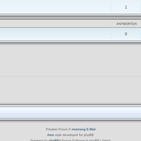
1
ANTWORTEN
0
Privates Forum ©
motorang
E-Mail
Aero
style developed for phpBB
Powered by
phpBB
® Forum Software © phpBB Limited