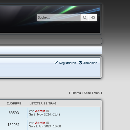
Suche
Erweiterte Suche
Registrieren
Anmelden
1 Thema • Seite
1
von
1
ZUGRIFFE
LETZTER BEITRAG
von
Admin
68593
Sa 2. Nov 2024, 01:49
von
Admin
132081
So 21. Apr 2024, 10:08