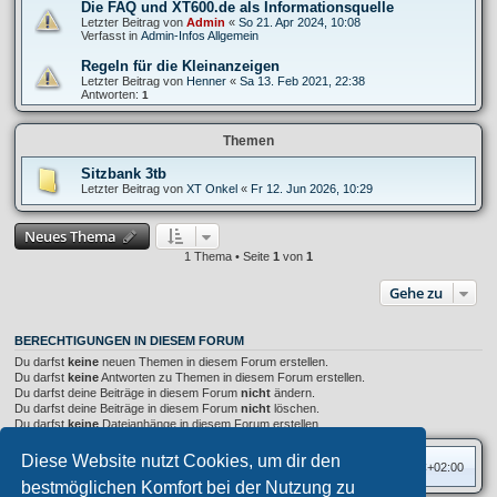
Die FAQ und XT600.de als Informationsquelle
Letzter Beitrag von
Admin
«
So 21. Apr 2024, 10:08
Verfasst in
Admin-Infos Allgemein
Regeln für die Kleinanzeigen
Letzter Beitrag von
Henner
«
Sa 13. Feb 2021, 22:38
Antworten:
1
Themen
Sitzbank 3tb
Letzter Beitrag von
XT Onkel
«
Fr 12. Jun 2026, 10:29
Neues Thema
1 Thema • Seite
1
von
1
Gehe zu
BERECHTIGUNGEN IN DIESEM FORUM
Du darfst
keine
neuen Themen in diesem Forum erstellen.
Du darfst
keine
Antworten zu Themen in diesem Forum erstellen.
Du darfst deine Beiträge in diesem Forum
nicht
ändern.
Du darfst deine Beiträge in diesem Forum
nicht
löschen.
Du darfst
keine
Dateianhänge in diesem Forum erstellen.
Diese Website nutzt Cookies, um dir den
Foren-Übersicht
Alle Zeiten sind
UTC+02:00
bestmöglichen Komfort bei der Nutzung zu