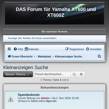
DAS Forum für Yamaha XT600 und
XT600Z
Die nächsten Termine
Anzeige der Termine für heute ausschalten
FAQ
Kalender
Registrieren
Anmelden
S
Foren-Übersicht
- Marktplatz
Kleinanzeigen Suche
u
Kleinanzeigen Suche
c
Suche
Erweiterte Suche
Neues Thema
h
e
1 Thema • Seite
1
von
1
Bekanntmachungen
Spendenkonto
Letzter Beitrag von
Admin
«
Sa 2. Nov 2024, 01:49
Verfasst in
Admin-Infos Allgemein