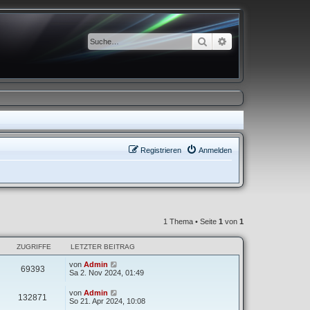
Suche
Erweiterte Suche
Registrieren
Anmelden
1 Thema • Seite
1
von
1
ZUGRIFFE
LETZTER BEITRAG
von
Admin
69393
Sa 2. Nov 2024, 01:49
von
Admin
132871
So 21. Apr 2024, 10:08