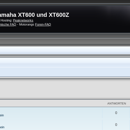
amaha XT600 und XT600Z
 Hosting:
Peaknetworks
nische FAQ
- Motorangs
Foren-FAQ
eiterte Suche
ANTWORTEN
0
ein
0
ein