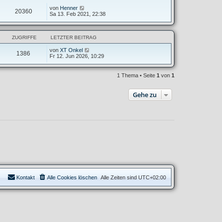
von
Henner
20360
Sa 13. Feb 2021, 22:38
ZUGRIFFE
LETZTER BEITRAG
von
XT Onkel
1386
Fr 12. Jun 2026, 10:29
1 Thema • Seite
1
von
1
Gehe zu
Kontakt
Alle Cookies löschen
Alle Zeiten sind
UTC+02:00