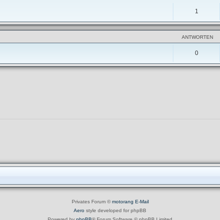
1
ANTWORTEN
0
Privates Forum ©
motorang
E-Mail
Aero
style developed for phpBB
Powered by
phpBB
® Forum Software © phpBB Limited