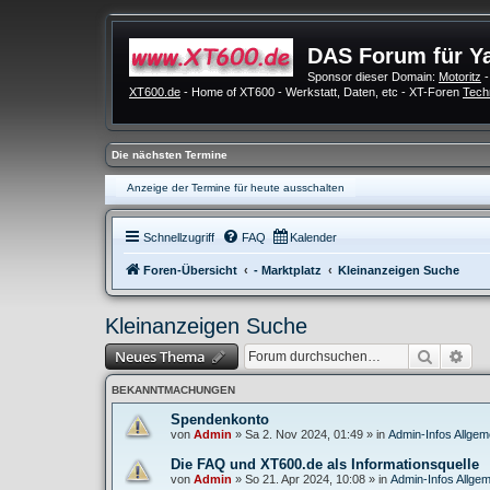
DAS Forum für Y
Sponsor dieser Domain:
Motoritz
-
XT600.de
- Home of XT600 - Werkstatt, Daten, etc - XT-Foren
Tech
Die nächsten Termine
Anzeige der Termine für heute ausschalten
Schnellzugriff
FAQ
Kalender
Foren-Übersicht
- Marktplatz
Kleinanzeigen Suche
Kleinanzeigen Suche
Suche
Erw
Neues Thema
BEKANNTMACHUNGEN
Spendenkonto
von
Admin
»
Sa 2. Nov 2024, 01:49
» in
Admin-Infos Allgem
Die FAQ und XT600.de als Informationsquelle
von
Admin
»
So 21. Apr 2024, 10:08
» in
Admin-Infos Allgem