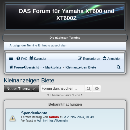
DAS Forum für Yamaha XT600 und
XT600Z
Die nächsten Termine
Anzeige der Termine für heute ausschalten
FAQ
Kalender
Registrieren
Anmelden
S
Foren-Übersicht
- Marktplatz
Kleinanzeigen Biete
u
Kleinanzeigen Biete
c
Suche
Erweiterte Suche
Neues Thema
h
e
3 Themen • Seite
1
von
1
Bekanntmachungen
Spendenkonto
Letzter Beitrag von
Admin
«
Sa 2. Nov 2024, 01:49
Verfasst in
Admin-Infos Allgemein