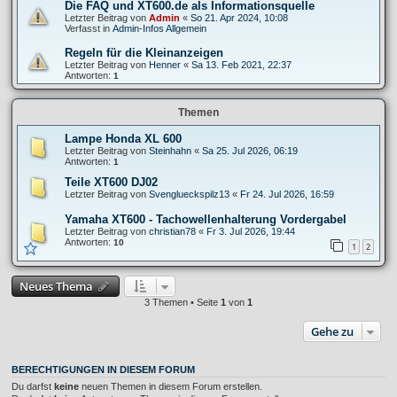
Die FAQ und XT600.de als Informationsquelle
Letzter Beitrag von
Admin
«
So 21. Apr 2024, 10:08
Verfasst in
Admin-Infos Allgemein
Regeln für die Kleinanzeigen
Letzter Beitrag von
Henner
«
Sa 13. Feb 2021, 22:37
Antworten:
1
Themen
Lampe Honda XL 600
Letzter Beitrag von
Steinhahn
«
Sa 25. Jul 2026, 06:19
Antworten:
1
Teile XT600 DJ02
Letzter Beitrag von
Svenglueckspilz13
«
Fr 24. Jul 2026, 16:59
Yamaha XT600 - Tachowellenhalterung Vordergabel
Letzter Beitrag von
christian78
«
Fr 3. Jul 2026, 19:44
Antworten:
10
1
2
Neues Thema
3 Themen • Seite
1
von
1
Gehe zu
BERECHTIGUNGEN IN DIESEM FORUM
Du darfst
keine
neuen Themen in diesem Forum erstellen.