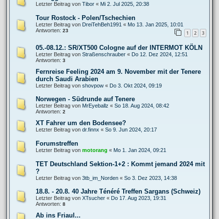
Letzter Beitrag von
Tibor
«
Mi 2. Jul 2025, 20:38
Tour Rostock - Polen/Tschechien
Letzter Beitrag von
DreiTehBeh1991
«
Mo 13. Jan 2025, 10:01
Antworten:
23
1
2
3
05.-08.12.: SR/XT500 Cologne auf der INTERMOT KÖLN
Letzter Beitrag von
Straßenschrauber
«
Do 12. Dez 2024, 12:51
Antworten:
3
Fernreise Feeling 2024 am 9. November mit der Tenere
durch Saudi Arabien
Letzter Beitrag von
shovpow
«
Do 3. Okt 2024, 09:19
Norwegen - Südrunde auf Tenere
Letzter Beitrag von
MrEyeballz
«
So 18. Aug 2024, 08:42
Antworten:
2
XT Fahrer um den Bodensee?
Letzter Beitrag von
dr.finnx
«
So 9. Jun 2024, 20:17
Forumstreffen
Letzter Beitrag von
motorang
«
Mo 1. Jan 2024, 09:21
TET Deutschland Sektion-1+2 : Kommt jemand 2024 mit
?
Letzter Beitrag von
3tb_im_Norden
«
So 3. Dez 2023, 14:38
18.8. - 20.8. 40 Jahre Ténéré Treffen Sargans (Schweiz)
Letzter Beitrag von
XTsucher
«
Do 17. Aug 2023, 19:31
Antworten:
8
Ab ins Friaul...