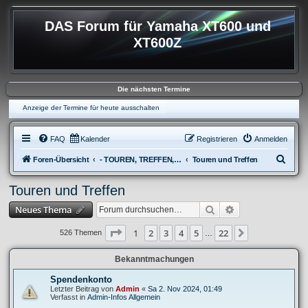
DAS Forum für Yamaha XT600 und
XT600Z
Die nächsten Termine
Anzeige der Termine für heute ausschalten
FAQ
Kalender
Registrieren
Anmelden
S
Foren-Übersicht
- TOUREN, TREFFEN, REISEBERICHTE & REGIONALES
Touren und Treffen
u
Touren und Treffen
c
Suche
Erweiterte Suche
Neues Thema
h
e
Seite
1
von
22
1
2
3
4
5
22
Nächste
526 Themen
…
Bekanntmachungen
Spendenkonto
Letzter Beitrag von
Admin
«
Sa 2. Nov 2024, 01:49
Verfasst in
Admin-Infos Allgemein