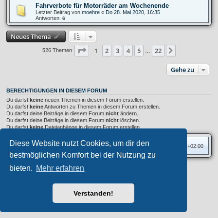
Fahrverbote für Motorräder am Wochenende
Letzter Beitrag von
moehre
«
Do 28. Mai 2020, 16:35
Antworten:
6
Neues Thema
Seite
1
von
22
1
2
3
4
5
22
Nächste
526 Themen
…
Gehe zu
BERECHTIGUNGEN IN DIESEM FORUM
Du darfst
keine
neuen Themen in diesem Forum erstellen.
Du darfst
keine
Antworten zu Themen in diesem Forum erstellen.
Du darfst deine Beiträge in diesem Forum
nicht
ändern.
Du darfst deine Beiträge in diesem Forum
nicht
löschen.
Du darfst
keine
Dateianhänge in diesem Forum erstellen.
Diese Website nutzt Cookies, um dir den
Foren-Übersicht
Alle Zeiten sind
UTC+02:00
bestmöglichen Komfort bei der Nutzung zu
bieten.
Mehr erfahren
Privates Forum ©
motorang
E-Mail
Aero
style developed for phpBB
Powered by
phpBB
® Forum Software © phpBB Limited
Verstanden!
Deutsche Übersetzung durch
phpBB.de
Datenschutz
|
Nutzungsbedingungen