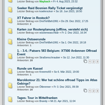
Letzter Beitrag von
Maybach
«
Fr 4. Aug 2023, 23:32
Seeker Raid Bosnien Rally Ticket vergünstigt
Letzter Beitrag von
koelnrocker
«
So 18. Jun 2023, 18:50
XT Fahrer in Rostock?
Letzter Beitrag von
DreiTehBeh1991
«
Do 29. Dez 2022, 17:25
Antworten:
2
Karten zur Routenplanung (offline, versteht sich)
Letzter Beitrag von
wüstenwaschbär
«
Fr 2. Dez 2022, 16:34
Kleine Ostseerunde
Letzter Beitrag von
DreiTehBeh1991
«
Sa 1. Okt 2022, 18:18
Antworten:
1
1. - 3.4.: Patsers 583 Belgium: XT500 Ardennen Offroad
Event
Letzter Beitrag von
Straßenschrauber
«
So 12. Jun 2022, 11:30
Antworten:
20
1
2
3
Runde um Kassel
Letzter Beitrag von
Kreemo93
«
So 6. Mär 2022, 19:00
Antworten:
1
Marokkotour 21: Wer hat schöne offroad Tipps im Atlas
Gebirge?
Letzter Beitrag von
Ölbrenner
«
Fr 3. Dez 2021, 09:39
Antworten:
20
1
2
3
Tages- Tour in Mittelfranken
Letzter Beitrag von
Brandy
«
Mi 21. Apr 2021, 11:04