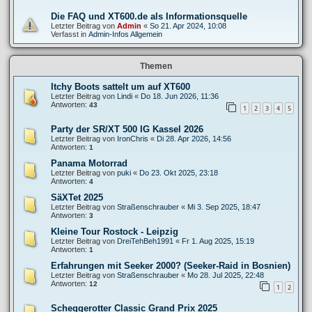
Die FAQ und XT600.de als Informationsquelle
Letzter Beitrag von
Admin
«
So 21. Apr 2024, 10:08
Verfasst in
Admin-Infos Allgemein
Themen
Itchy Boots sattelt um auf XT600
Letzter Beitrag von
Lindi
«
Do 18. Jun 2026, 11:36
Antworten:
43
1
2
3
4
5
Party der SR/XT 500 IG Kassel 2026
Letzter Beitrag von
IronChris
«
Di 28. Apr 2026, 14:56
Antworten:
1
Panama Motorrad
Letzter Beitrag von
puki
«
Do 23. Okt 2025, 23:18
Antworten:
4
SäXTet 2025
Letzter Beitrag von
Straßenschrauber
«
Mi 3. Sep 2025, 18:47
Antworten:
3
Kleine Tour Rostock - Leipzig
Letzter Beitrag von
DreiTehBeh1991
«
Fr 1. Aug 2025, 15:19
Antworten:
1
Erfahrungen mit Seeker 2000? (Seeker-Raid in Bosnien)
Letzter Beitrag von
Straßenschrauber
«
Mo 28. Jul 2025, 22:48
Antworten:
12
1
2
Scheggerotter Classic Grand Prix 2025