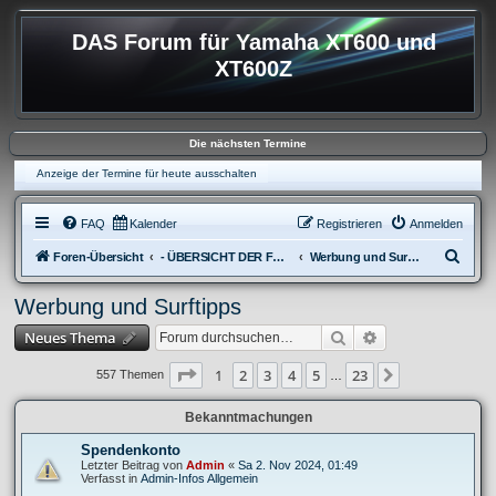
DAS Forum für Yamaha XT600 und
XT600Z
Die nächsten Termine
Anzeige der Termine für heute ausschalten
FAQ
Kalender
Registrieren
Anmelden
S
Foren-Übersicht
- ÜBERSICHT DER FOREN XT600
Werbung und Surftipps
u
Werbung und Surftipps
c
Suche
Erweiterte Suche
Neues Thema
h
e
Seite
1
von
23
1
2
3
4
5
23
Nächste
557 Themen
…
Bekanntmachungen
Spendenkonto
Letzter Beitrag von
Admin
«
Sa 2. Nov 2024, 01:49
Verfasst in
Admin-Infos Allgemein