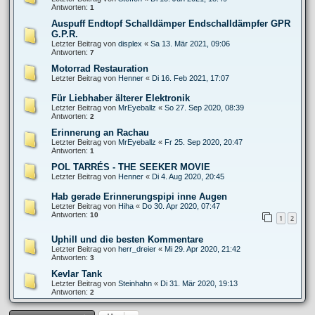
Antworten:
1
Auspuff Endtopf Schalldämper Endschalldämpfer GPR
G.P.R.
Letzter Beitrag von
displex
«
Sa 13. Mär 2021, 09:06
Antworten:
7
Motorrad Restauration
Letzter Beitrag von
Henner
«
Di 16. Feb 2021, 17:07
Für Liebhaber älterer Elektronik
Letzter Beitrag von
MrEyeballz
«
So 27. Sep 2020, 08:39
Antworten:
2
Erinnerung an Rachau
Letzter Beitrag von
MrEyeballz
«
Fr 25. Sep 2020, 20:47
Antworten:
1
POL TARRÉS - THE SEEKER MOVIE
Letzter Beitrag von
Henner
«
Di 4. Aug 2020, 20:45
Hab gerade Erinnerungspipi inne Augen
Letzter Beitrag von
Hiha
«
Do 30. Apr 2020, 07:47
Antworten:
10
1
2
Uphill und die besten Kommentare
Letzter Beitrag von
herr_dreier
«
Mi 29. Apr 2020, 21:42
Antworten:
3
Kevlar Tank
Letzter Beitrag von
Steinhahn
«
Di 31. Mär 2020, 19:13
Antworten:
2