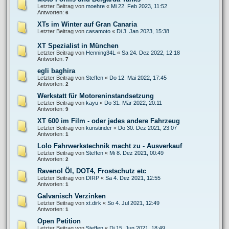
Letzter Beitrag von
moehre
«
Mi 22. Feb 2023, 11:52
Antworten:
6
XTs im Winter auf Gran Canaria
Letzter Beitrag von
casamoto
«
Di 3. Jan 2023, 15:38
XT Spezialist in München
Letzter Beitrag von
Henning34L
«
Sa 24. Dez 2022, 12:18
Antworten:
7
egli baghira
Letzter Beitrag von
Steffen
«
Do 12. Mai 2022, 17:45
Antworten:
2
Werkstatt für Motoreninstandsetzung
Letzter Beitrag von
kayu
«
Do 31. Mär 2022, 20:11
Antworten:
9
XT 600 im Film - oder jedes andere Fahrzeug
Letzter Beitrag von
kunstinder
«
Do 30. Dez 2021, 23:07
Antworten:
1
Lolo Fahrwerkstechnik macht zu - Ausverkauf
Letzter Beitrag von
Steffen
«
Mi 8. Dez 2021, 00:49
Antworten:
2
Ravenol Öl, DOT4, Frostschutz etc
Letzter Beitrag von
DIRP
«
Sa 4. Dez 2021, 12:55
Antworten:
1
Galvanisch Verzinken
Letzter Beitrag von
xt.dirk
«
So 4. Jul 2021, 12:49
Antworten:
1
Open Petition
Letzter Beitrag von
Steffen
«
Di 15. Jun 2021, 18:49