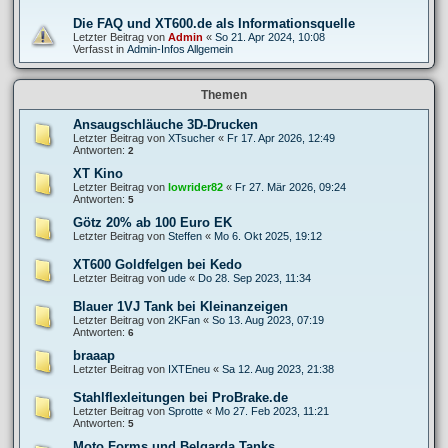
Die FAQ und XT600.de als Informationsquelle
Letzter Beitrag von
Admin
«
So 21. Apr 2024, 10:08
Verfasst in
Admin-Infos Allgemein
Themen
Ansaugschläuche 3D-Drucken
Letzter Beitrag von
XTsucher
«
Fr 17. Apr 2026, 12:49
Antworten:
2
XT Kino
Letzter Beitrag von
lowrider82
«
Fr 27. Mär 2026, 09:24
Antworten:
5
Götz 20% ab 100 Euro EK
Letzter Beitrag von
Steffen
«
Mo 6. Okt 2025, 19:12
XT600 Goldfelgen bei Kedo
Letzter Beitrag von
ude
«
Do 28. Sep 2023, 11:34
Blauer 1VJ Tank bei Kleinanzeigen
Letzter Beitrag von
2KFan
«
So 13. Aug 2023, 07:19
Antworten:
6
braaap
Letzter Beitrag von
IXTEneu
«
Sa 12. Aug 2023, 21:38
Stahlflexleitungen bei ProBrake.de
Letzter Beitrag von
Sprotte
«
Mo 27. Feb 2023, 11:21
Antworten:
5
Moto Forms und Belgarda Tanks