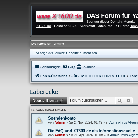
DAS Forum für Y
Sponsor dieser Domain:
Motoritz
-
XT600.de
- Home of XT600 - Werkstatt, Daten, etc - XT-Foren
Tech
Die nächsten Termine
Anzeige der Termine für heute ausschalten
Schnellzugriff
FAQ
Kalender
Foren-Übersicht
- ÜBERSICHT DER FOREN XT600
Labe
Laberecke
Suche
Erw
Neues Thema
BEKANNTMACHUNGEN
Spendenkonto
von
Admin
»
Sa 2. Nov 2024, 01:49
» in
Admin-Infos Allgem
Die FAQ und XT600.de als Informationsquelle
von
Admin
»
So 21. Apr 2024, 10:08
» in
Admin-Infos Allgem