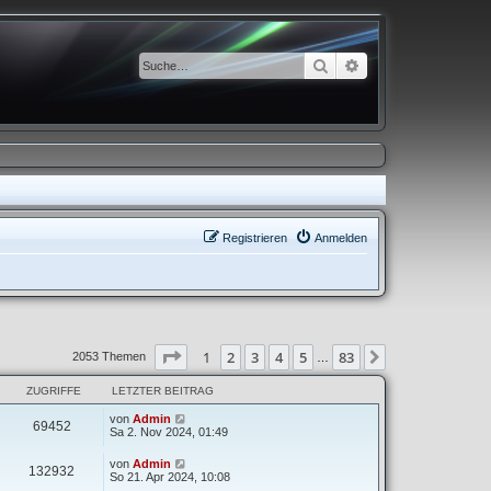
Suche
Erweiterte Suche
Registrieren
Anmelden
Seite
1
von
83
1
2
3
4
5
83
Nächste
2053 Themen
…
ZUGRIFFE
LETZTER BEITRAG
von
Admin
69452
Sa 2. Nov 2024, 01:49
von
Admin
132932
So 21. Apr 2024, 10:08