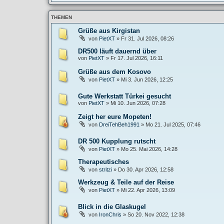
THEMEN
Grüße aus Kirgistan
von
PietXT
»
Fr 31. Jul 2026, 08:26
DR500 läuft dauernd über
von
PietXT
»
Fr 17. Jul 2026, 16:11
Grüße aus dem Kosovo
von
PietXT
»
Mi 3. Jun 2026, 12:25
Gute Werkstatt Türkei gesucht
von
PietXT
»
Mi 10. Jun 2026, 07:28
Zeigt her eure Mopeten!
von
DreiTehBeh1991
»
Mo 21. Jul 2025, 07:46
DR 500 Kupplung rutscht
von
PietXT
»
Mo 25. Mai 2026, 14:28
Therapeutisches
von
stritzi
»
Do 30. Apr 2026, 12:58
Werkzeug & Teile auf der Reise
von
PietXT
»
Mi 22. Apr 2026, 13:09
Blick in die Glaskugel
von
IronChris
»
So 20. Nov 2022, 12:38