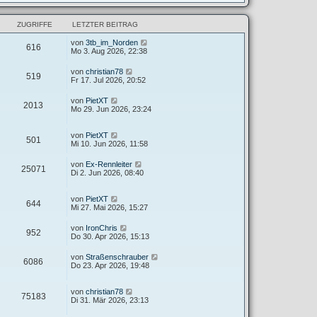
ZUGRIFFE
LETZTER BEITRAG
von
3tb_im_Norden
616
Mo 3. Aug 2026, 22:38
von
christian78
519
Fr 17. Jul 2026, 20:52
von
PietXT
2013
Mo 29. Jun 2026, 23:24
von
PietXT
501
Mi 10. Jun 2026, 11:58
von
Ex-Rennleiter
25071
Di 2. Jun 2026, 08:40
von
PietXT
644
Mi 27. Mai 2026, 15:27
von
IronChris
952
Do 30. Apr 2026, 15:13
von
Straßenschrauber
6086
Do 23. Apr 2026, 19:48
von
christian78
75183
Di 31. Mär 2026, 23:13