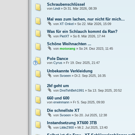
Schraubenschlüssel
von
Lindi
»
Di 31. Mär 2026, 08:39
Mal was zum lachen, nur nicht für mich...
von
XT Onkel
»
So 22. Mär 2026, 15:09
Was für ein Schlauch kommt da Ran?
von
PietXT
»
So 8. Mär 2026, 17:44
Schöne Weihnachten ...
von
motorang
»
So 24. Dez 2023, 11:45
Pole Dance
von
Cyrus
»
Fr 19. Dez 2025, 21:47
Unbekannte Verkleidung
von
Svoeen
»
Di 2. Sep 2025, 16:35
2kf geht um
von
DreiTehBeh1991
»
Sa 13. Sep 2025, 20:52
660 und 600
von
erwinmann
»
Fr 5. Sep 2025, 09:00
Die schnellste XT
von
Svoeen
»
So 20. Jul 2025, 12:38
Instandsetzung XT600 3TB
von
LittleZ900
»
Mi 2. Jul 2025, 13:40