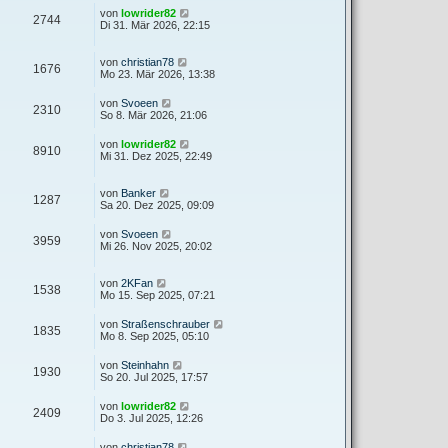
von
lowrider82
2744
Di 31. Mär 2026, 22:15
von
christian78
1676
Mo 23. Mär 2026, 13:38
von
Svoeen
2310
So 8. Mär 2026, 21:06
von
lowrider82
8910
Mi 31. Dez 2025, 22:49
von
Banker
1287
Sa 20. Dez 2025, 09:09
von
Svoeen
3959
Mi 26. Nov 2025, 20:02
von
2KFan
1538
Mo 15. Sep 2025, 07:21
von
Straßenschrauber
1835
Mo 8. Sep 2025, 05:10
von
Steinhahn
1930
So 20. Jul 2025, 17:57
von
lowrider82
2409
Do 3. Jul 2025, 12:26
von
christian78