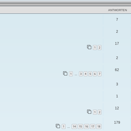
ANTWORTEN
7
2
17
1
2
2
62
1
3
4
5
6
7
…
3
1
12
1
2
179
1
14
15
16
17
18
…