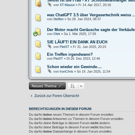
Selbst ist die Frau - XT Schlüsselanhänger se
von
XT-Mause
»
Fr 14. Apr 2017, 20:18
was ChatGPT 3.5 über Vergasertechnik weiss ..
von
Steffen
»
So 28. Jan 2024, 08:37
Der Motor macht Geräusche sagte der Verkäufe
von
Olek
»
Sa 1. Mär 2025, 17:05
SIE LÄUFT! EIN DANK AN EUCH
von
PietXT
»
Fr 31. Jan 2025, 20:23
Ein Treffen irgendwann?
von
PietXT
»
Di 26. Dez 2023, 12:46
Schon wieder ein Gewinde....
von
IronChris
»
So 19. Jan 2025, 11:54
Neues Thema
Zurück zur Foren-Übersicht
BERECHTIGUNGEN IN DIESEM FORUM
Du darfst
keine
neuen Themen in diesem Forum erstellen.
Du darfst
keine
Antworten zu Themen in diesem Forum erstellen.
Du darfst deine Beiträge in diesem Forum
nicht
ändern.
Du darfst deine Beiträge in diesem Forum
nicht
löschen.
Du darfst
keine
Dateianhänge in diesem Forum erstellen.