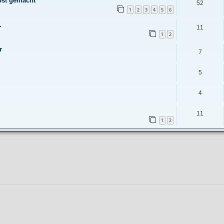
lbst gemacht
52
1
2
3
4
5
6
.
11
1
2
r
7
5
4
11
1
2