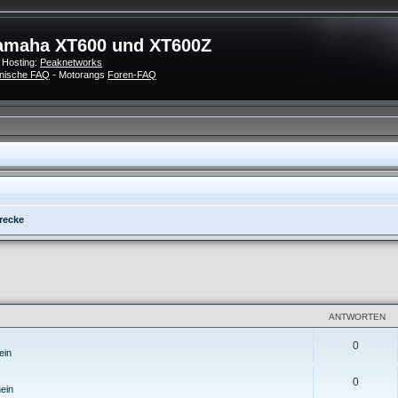
amaha XT600 und XT600Z
 Hosting:
Peaknetworks
nische FAQ
- Motorangs
Foren-FAQ
recke
eiterte Suche
ANTWORTEN
0
ein
0
ein