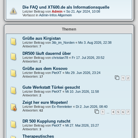
Die FAQ und XT600.de als Informationsquelle
Letzter Beitrag von
Admin
«
So 21. Apr 2024, 10:08
Verfasst in
Admin-Infos Allgemein
Themen
Grüße aus Kirgistan
Letzter Beitrag von
3tb_im_Norden
«
Mo 3. Aug 2026, 22:38
Antworten:
7
DR500 läuft dauernd über
Letzter Beitrag von
christian78
«
Fr 17. Jul 2026, 20:52
Antworten:
2
Grüße aus dem Kosovo
Letzter Beitrag von
PietXT
«
Mo 29. Jun 2026, 23:24
Antworten:
17
1
2
Gute Werkstatt Türkei gesucht
Letzter Beitrag von
PietXT
«
Mi 10. Jun 2026, 11:58
Antworten:
2
Zeigt her eure Mopeten!
Letzter Beitrag von
Ex-Rennleiter
«
Di 2. Jun 2026, 08:40
Antworten:
62
1
4
5
6
7
…
DR 500 Kupplung rutscht
Letzter Beitrag von
PietXT
«
Mi 27. Mai 2026, 15:27
Antworten:
3
Therapeutisches