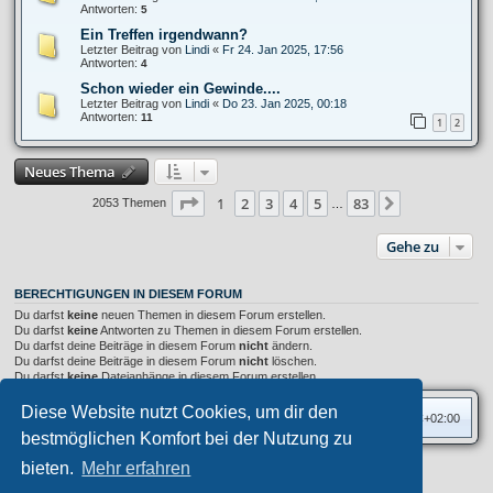
Antworten:
5
Ein Treffen irgendwann?
Letzter Beitrag von
Lindi
«
Fr 24. Jan 2025, 17:56
Antworten:
4
Schon wieder ein Gewinde....
Letzter Beitrag von
Lindi
«
Do 23. Jan 2025, 00:18
Antworten:
11
1
2
Neues Thema
Seite
1
von
83
1
2
3
4
5
83
Nächste
2053 Themen
…
Gehe zu
BERECHTIGUNGEN IN DIESEM FORUM
Du darfst
keine
neuen Themen in diesem Forum erstellen.
Du darfst
keine
Antworten zu Themen in diesem Forum erstellen.
Du darfst deine Beiträge in diesem Forum
nicht
ändern.
Du darfst deine Beiträge in diesem Forum
nicht
löschen.
Du darfst
keine
Dateianhänge in diesem Forum erstellen.
Diese Website nutzt Cookies, um dir den
Foren-Übersicht
Alle Zeiten sind
UTC+02:00
bestmöglichen Komfort bei der Nutzung zu
bieten.
Mehr erfahren
Privates Forum ©
motorang
E-Mail