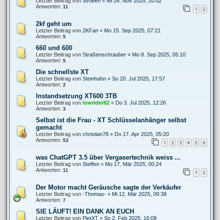
Letzter Beitrag von
Svoeen
«
Mi 26. Nov 2025, 20:02
Antworten:
11
1
2
2kf geht um
Letzter Beitrag von
2KFan
«
Mo 15. Sep 2025, 07:21
Antworten:
5
660 und 600
Letzter Beitrag von
Straßenschrauber
«
Mo 8. Sep 2025, 05:10
Antworten:
5
Die schnellste XT
Letzter Beitrag von
Steinhahn
«
So 20. Jul 2025, 17:57
Antworten:
2
Instandsetzung XT600 3TB
Letzter Beitrag von
lowrider82
«
Do 3. Jul 2025, 12:26
Antworten:
3
Selbst ist die Frau - XT Schlüsselanhänger selbst
gemacht
Letzter Beitrag von
christian78
«
Do 17. Apr 2025, 05:20
Antworten:
52
1
2
3
4
5
6
was ChatGPT 3.5 über Vergasertechnik weiss ...
Letzter Beitrag von
Steffen
«
Mo 17. Mär 2025, 00:24
Antworten:
11
1
2
Der Motor macht Geräusche sagte der Verkäufer
Letzter Beitrag von
-Thomas-
«
Mi 12. Mär 2025, 09:38
Antworten:
7
SIE LÄUFT! EIN DANK AN EUCH
Letzter Beitrag von
PietXT
«
So 2. Feb 2025, 16:08