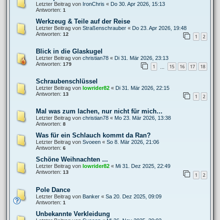
Letzter Beitrag von
IronChris
«
Do 30. Apr 2026, 15:13
Antworten:
1
Werkzeug & Teile auf der Reise
Letzter Beitrag von
Straßenschrauber
«
Do 23. Apr 2026, 19:48
Antworten:
12
1
2
Blick in die Glaskugel
Letzter Beitrag von
christian78
«
Di 31. Mär 2026, 23:13
Antworten:
179
1
15
16
17
18
…
Schraubenschlüssel
Letzter Beitrag von
lowrider82
«
Di 31. Mär 2026, 22:15
Antworten:
13
1
2
Mal was zum lachen, nur nicht für mich...
Letzter Beitrag von
christian78
«
Mo 23. Mär 2026, 13:38
Antworten:
8
Was für ein Schlauch kommt da Ran?
Letzter Beitrag von
Svoeen
«
So 8. Mär 2026, 21:06
Antworten:
6
Schöne Weihnachten ...
Letzter Beitrag von
lowrider82
«
Mi 31. Dez 2025, 22:49
Antworten:
13
1
2
Pole Dance
Letzter Beitrag von
Banker
«
Sa 20. Dez 2025, 09:09
Antworten:
1
Unbekannte Verkleidung