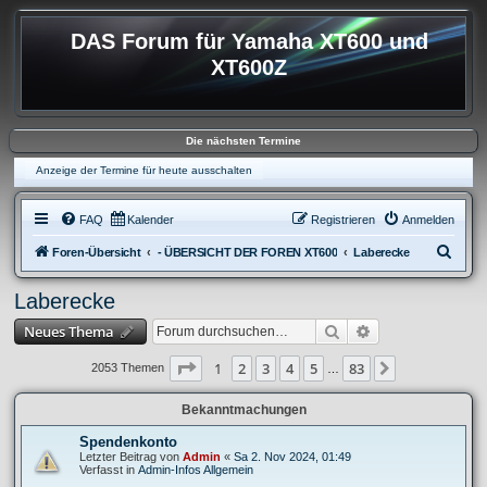
DAS Forum für Yamaha XT600 und
XT600Z
Die nächsten Termine
Anzeige der Termine für heute ausschalten
FAQ
Kalender
Registrieren
Anmelden
S
Foren-Übersicht
- ÜBERSICHT DER FOREN XT600
Laberecke
u
Laberecke
c
Suche
Erweiterte Suche
Neues Thema
h
e
Seite
1
von
83
1
2
3
4
5
83
Nächste
2053 Themen
…
Bekanntmachungen
Spendenkonto
Letzter Beitrag von
Admin
«
Sa 2. Nov 2024, 01:49
Verfasst in
Admin-Infos Allgemein