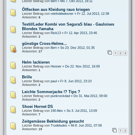
Letzter Beitrag von
Bert
«
Mo 7. Okt 2013, 18:11
Ölflecken aus Kleidung raus kriegen
Letzter Beitrag von
reinholdwiesner
«
Fr 12. Jul 2013, 12:38
Antworten:
8
Textil/Leder Kombi von SeguraS blau - Gauloises
Blondes Yamaha
Letzter Beitrag von
Rick13
«
Fr 12. Apr 2013, 23:46
Antworten:
2
günstige Cross-Helme...
Letzter Beitrag von
Bert
«
So 23. Dez 2012, 01:35
Antworten:
27
1
2
3
Helm lackieren
Letzter Beitrag von
Henner
«
Do 22. Nov 2012, 16:09
Antworten:
1
Brille
Letzter Beitrag von
paul
«
Fr 8. Jun 2012, 23:23
Antworten:
2
Leichte Sommerjacke !? Tips ?
Letzter Beitrag von
punkrockdad
«
Do 31. Mai 2012, 09:00
Antworten:
2
Shoei Hornet DS
Letzter Beitrag von
190 Alex
«
So 3. Jul 2011, 13:09
Antworten:
7
Zeitgemässe Bekleidung gesucht
Letzter Beitrag von
Trudeludes
«
Mi 8. Jun 2011, 07:06
Antworten:
19
1
2