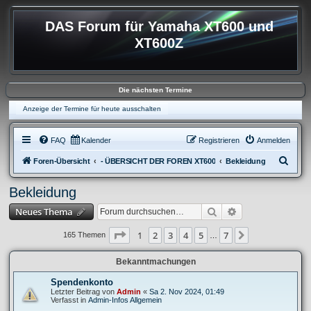
DAS Forum für Yamaha XT600 und
XT600Z
Die nächsten Termine
Anzeige der Termine für heute ausschalten
FAQ
Kalender
Registrieren
Anmelden
S
Foren-Übersicht
- ÜBERSICHT DER FOREN XT600
Bekleidung
u
Bekleidung
c
Suche
Erweiterte Suche
Neues Thema
h
e
Seite
1
von
7
1
2
3
4
5
7
Nächste
165 Themen
…
Bekanntmachungen
Spendenkonto
Letzter Beitrag von
Admin
«
Sa 2. Nov 2024, 01:49
Verfasst in
Admin-Infos Allgemein