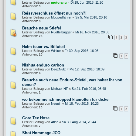
Letzter Beitrag von
motorang
«
Di 19. Jun 2018, 11:20
Antworten:
3
Reissverschluss öffnet nur noch?!
Letzter Beitrag von
Moppedfahrer
«
Sa 5. Mai 2018, 20:10
Antworten:
3
Brauche neue Stiefel
Letzter Beitrag von
Ruettelbagger
«
Mi 16. Nov 2016, 20:53
Antworten:
25
1
2
3
Helm teuer vs. Billoteil
Letzter Beitrag von
Winiter
«
Fr 30. Sep 2016, 16:05
Antworten:
10
1
2
Nishua enduro carbon
Letzter Beitrag von
DeezNutz
«
Mo 12. Sep 2016, 18:39
Antworten:
6
Brauche auch neue Enduro-Stiefel, was haltet ihr von
denen?
Letzter Beitrag von
Michael-HF
«
So 21. Feb 2016, 08:48
Antworten:
1
wo bekomme ich mopped klamotten für dicke
Letzter Beitrag von
Neguin
«
Mi 18. Feb 2015, 10:23
Antworten:
10
1
2
Gore Tex Hose
Letzter Beitrag von
Atlan
«
Sa 30. Aug 2014, 20:44
Antworten:
7
Shot Hommage JCO