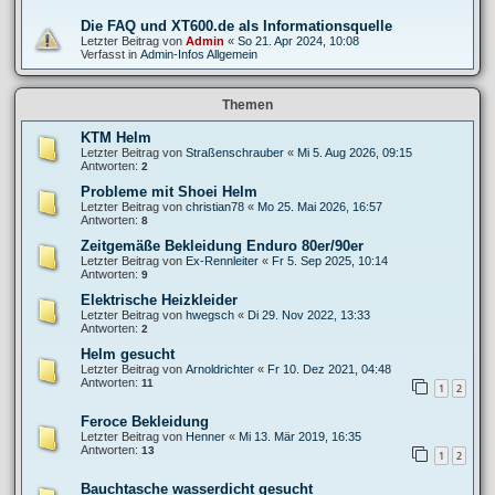
Die FAQ und XT600.de als Informationsquelle
Letzter Beitrag von
Admin
«
So 21. Apr 2024, 10:08
Verfasst in
Admin-Infos Allgemein
Themen
KTM Helm
Letzter Beitrag von
Straßenschrauber
«
Mi 5. Aug 2026, 09:15
Antworten:
2
Probleme mit Shoei Helm
Letzter Beitrag von
christian78
«
Mo 25. Mai 2026, 16:57
Antworten:
8
Zeitgemäße Bekleidung Enduro 80er/90er
Letzter Beitrag von
Ex-Rennleiter
«
Fr 5. Sep 2025, 10:14
Antworten:
9
Elektrische Heizkleider
Letzter Beitrag von
hwegsch
«
Di 29. Nov 2022, 13:33
Antworten:
2
Helm gesucht
Letzter Beitrag von
Arnoldrichter
«
Fr 10. Dez 2021, 04:48
Antworten:
11
1
2
Feroce Bekleidung
Letzter Beitrag von
Henner
«
Mi 13. Mär 2019, 16:35
Antworten:
13
1
2
Bauchtasche wasserdicht gesucht