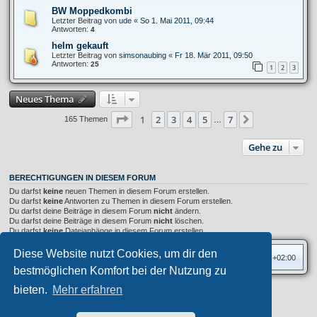
BW Moppedkombi
Letzter Beitrag von
ude
«
So 1. Mai 2011, 09:44
Antworten:
4
helm gekauft
Letzter Beitrag von
simsonaubing
«
Fr 18. Mär 2011, 09:50
Antworten:
25
1
2
3
Neues Thema
Seite
1
von
7
1
2
3
4
5
7
Nächste
165 Themen
…
Gehe zu
BERECHTIGUNGEN IN DIESEM FORUM
Du darfst
keine
neuen Themen in diesem Forum erstellen.
Du darfst
keine
Antworten zu Themen in diesem Forum erstellen.
Du darfst deine Beiträge in diesem Forum
nicht
ändern.
Du darfst deine Beiträge in diesem Forum
nicht
löschen.
Du darfst
keine
Dateianhänge in diesem Forum erstellen.
Diese Website nutzt Cookies, um dir den
Foren-Übersicht
Alle Zeiten sind
UTC+02:00
bestmöglichen Komfort bei der Nutzung zu
bieten.
Mehr erfahren
Privates Forum ©
motorang
E-Mail
Aero
style developed for phpBB