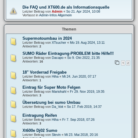
Die FAQ und XT600.de als Informationsquelle
Letzter Beitrag von
Admin
«
So 21. Apr 2024, 10:08
Verfasst in
Admin-Infos Allgemein
Themen
Supermotoumbau in 2024
Letzter Beitrag von
XTsucher
«
Mo 19. Aug 2024, 13:11
Antworten:
2
SUMO Räder Eintragung-PROBLEM bitte Hilfe!!!
Letzter Beitrag von
Dacapo
«
So 9. Okt 2022, 21:35
Antworten:
16
1
2
18" Vorderrad Freigabe
Letzter Beitrag von
Hiha
«
Mi 24. Jun 2020, 07:17
Antworten:
1
Eintrag für Super Moto Felgen
Letzter Beitrag von
Mariohahl
«
Fr 29. Nov 2019, 19:35
Antworten:
3
Übersetzung bei sumo Umbau
Letzter Beitrag von
Da_Voit
«
So 17. Feb 2019, 14:37
Eintragung Reifen
Letzter Beitrag von
Hiha
«
Fr 7. Sep 2018, 07:26
Antworten:
3
Xt600e Dj02 Sumo
Letzter Beitrag von
Slevin
«
Mi 23. Mai 2018, 20:16