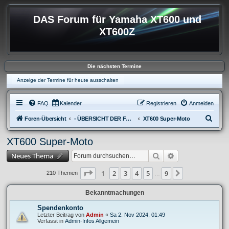
DAS Forum für Yamaha XT600 und
XT600Z
Die nächsten Termine
Anzeige der Termine für heute ausschalten
FAQ
Kalender
Registrieren
Anmelden
S
Foren-Übersicht
- ÜBERSICHT DER FOREN XT600
XT600 Super-Moto
u
XT600 Super-Moto
c
Suche
Erweiterte Suche
Neues Thema
h
e
Seite
1
von
9
1
2
3
4
5
9
Nächste
210 Themen
…
Bekanntmachungen
Spendenkonto
Letzter Beitrag von
Admin
«
Sa 2. Nov 2024, 01:49
Verfasst in
Admin-Infos Allgemein