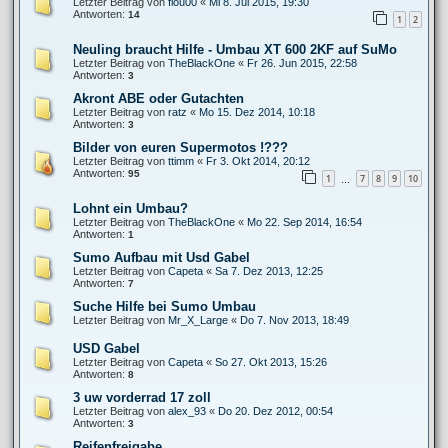
Letzter Beitrag von
flou00
«
Mi 8. Jul 2015, 19:30
Antworten:
14
1
2
Neuling braucht Hilfe - Umbau XT 600 2KF auf SuMo
Letzter Beitrag von
TheBlackOne
«
Fr 26. Jun 2015, 22:58
Antworten:
3
Akront ABE oder Gutachten
Letzter Beitrag von
ratz
«
Mo 15. Dez 2014, 10:18
Antworten:
3
Bilder von euren Supermotos !???
Letzter Beitrag von
ttimm
«
Fr 3. Okt 2014, 20:12
Antworten:
95
1
7
8
9
10
…
Lohnt ein Umbau?
Letzter Beitrag von
TheBlackOne
«
Mo 22. Sep 2014, 16:54
Antworten:
1
Sumo Aufbau mit Usd Gabel
Letzter Beitrag von
Capeta
«
Sa 7. Dez 2013, 12:25
Antworten:
7
Suche Hilfe bei Sumo Umbau
Letzter Beitrag von
Mr_X_Large
«
Do 7. Nov 2013, 18:49
USD Gabel
Letzter Beitrag von
Capeta
«
So 27. Okt 2013, 15:26
Antworten:
8
3 uw vorderrad 17 zoll
Letzter Beitrag von
alex_93
«
Do 20. Dez 2012, 00:54
Antworten:
3
Reifenfreigabe