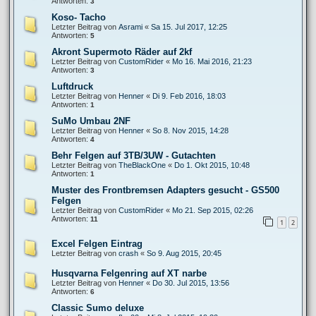
Antworten:
3
Koso- Tacho
Letzter Beitrag von
Asrami
«
Sa 15. Jul 2017, 12:25
Antworten:
5
Akront Supermoto Räder auf 2kf
Letzter Beitrag von
CustomRider
«
Mo 16. Mai 2016, 21:23
Antworten:
3
Luftdruck
Letzter Beitrag von
Henner
«
Di 9. Feb 2016, 18:03
Antworten:
1
SuMo Umbau 2NF
Letzter Beitrag von
Henner
«
So 8. Nov 2015, 14:28
Antworten:
4
Behr Felgen auf 3TB/3UW - Gutachten
Letzter Beitrag von
TheBlackOne
«
Do 1. Okt 2015, 10:48
Antworten:
1
Muster des Frontbremsen Adapters gesucht - GS500
Felgen
Letzter Beitrag von
CustomRider
«
Mo 21. Sep 2015, 02:26
Antworten:
11
1
2
Excel Felgen Eintrag
Letzter Beitrag von
crash
«
So 9. Aug 2015, 20:45
Husqvarna Felgenring auf XT narbe
Letzter Beitrag von
Henner
«
Do 30. Jul 2015, 13:56
Antworten:
6
Classic Sumo deluxe