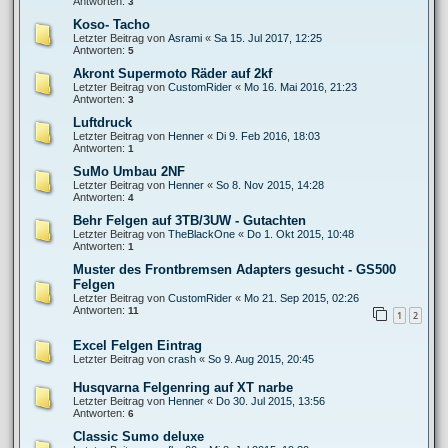
Antworten:
3
Koso- Tacho
Letzter Beitrag von
Asrami
«
Sa 15. Jul 2017, 12:25
Antworten:
5
Akront Supermoto Räder auf 2kf
Letzter Beitrag von
CustomRider
«
Mo 16. Mai 2016, 21:23
Antworten:
3
Luftdruck
Letzter Beitrag von
Henner
«
Di 9. Feb 2016, 18:03
Antworten:
1
SuMo Umbau 2NF
Letzter Beitrag von
Henner
«
So 8. Nov 2015, 14:28
Antworten:
4
Behr Felgen auf 3TB/3UW - Gutachten
Letzter Beitrag von
TheBlackOne
«
Do 1. Okt 2015, 10:48
Antworten:
1
Muster des Frontbremsen Adapters gesucht - GS500
Felgen
Letzter Beitrag von
CustomRider
«
Mo 21. Sep 2015, 02:26
Antworten:
11
1
2
Excel Felgen Eintrag
Letzter Beitrag von
crash
«
So 9. Aug 2015, 20:45
Husqvarna Felgenring auf XT narbe
Letzter Beitrag von
Henner
«
Do 30. Jul 2015, 13:56
Antworten:
6
Classic Sumo deluxe