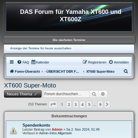
DAS Forum für Yamaha XT600 und
XT600Z
Die nächsten Termine
Anzeige der Termine für heute ausschalten
FAQ
Kalender
Registrieren
Anmelden
S
Foren-Übersicht
- ÜBERSICHT DER FOREN XT600
XT600 Super-Moto
u
XT600 Super-Moto
c
Suche
Erweiterte Suche
Neues Thema
h
e
Seite
1
von
9
1
2
3
4
5
9
Nächste
210 Themen
…
Bekanntmachungen
Spendenkonto
Letzter Beitrag von
Admin
«
Sa 2. Nov 2024, 01:49
Verfasst in
Admin-Infos Allgemein