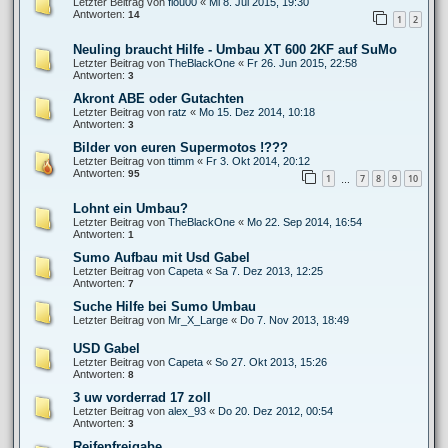
Letzter Beitrag von
flou00
«
Mi 8. Jul 2015, 19:30
Antworten:
14
1
2
Neuling braucht Hilfe - Umbau XT 600 2KF auf SuMo
Letzter Beitrag von
TheBlackOne
«
Fr 26. Jun 2015, 22:58
Antworten:
3
Akront ABE oder Gutachten
Letzter Beitrag von
ratz
«
Mo 15. Dez 2014, 10:18
Antworten:
3
Bilder von euren Supermotos !???
Letzter Beitrag von
ttimm
«
Fr 3. Okt 2014, 20:12
Antworten:
95
1
7
8
9
10
…
Lohnt ein Umbau?
Letzter Beitrag von
TheBlackOne
«
Mo 22. Sep 2014, 16:54
Antworten:
1
Sumo Aufbau mit Usd Gabel
Letzter Beitrag von
Capeta
«
Sa 7. Dez 2013, 12:25
Antworten:
7
Suche Hilfe bei Sumo Umbau
Letzter Beitrag von
Mr_X_Large
«
Do 7. Nov 2013, 18:49
USD Gabel
Letzter Beitrag von
Capeta
«
So 27. Okt 2013, 15:26
Antworten:
8
3 uw vorderrad 17 zoll
Letzter Beitrag von
alex_93
«
Do 20. Dez 2012, 00:54
Antworten:
3
Reifenfreigabe