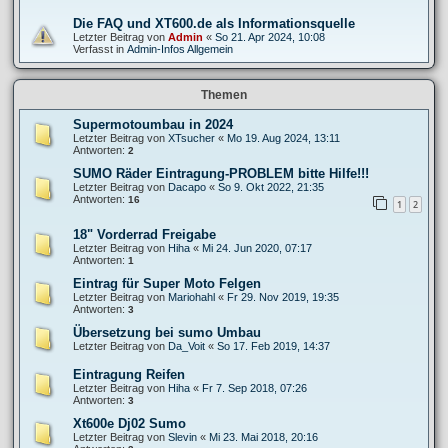
Die FAQ und XT600.de als Informationsquelle
Letzter Beitrag von
Admin
«
So 21. Apr 2024, 10:08
Verfasst in
Admin-Infos Allgemein
Themen
Supermotoumbau in 2024
Letzter Beitrag von
XTsucher
«
Mo 19. Aug 2024, 13:11
Antworten:
2
SUMO Räder Eintragung-PROBLEM bitte Hilfe!!!
Letzter Beitrag von
Dacapo
«
So 9. Okt 2022, 21:35
Antworten:
16
1
2
18" Vorderrad Freigabe
Letzter Beitrag von
Hiha
«
Mi 24. Jun 2020, 07:17
Antworten:
1
Eintrag für Super Moto Felgen
Letzter Beitrag von
Mariohahl
«
Fr 29. Nov 2019, 19:35
Antworten:
3
Übersetzung bei sumo Umbau
Letzter Beitrag von
Da_Voit
«
So 17. Feb 2019, 14:37
Eintragung Reifen
Letzter Beitrag von
Hiha
«
Fr 7. Sep 2018, 07:26
Antworten:
3
Xt600e Dj02 Sumo
Letzter Beitrag von
Slevin
«
Mi 23. Mai 2018, 20:16