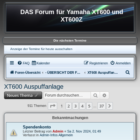
DAS Forum für Yamaha XT600 und
XT600Z
Die nächsten Termine
Anzeige der Termine für heute ausschalten
FAQ
Kalender
Registrieren
Anmelden
S
Foren-Übersicht
- ÜBERSICHT DER FOREN XT600
XT600 Auspuffanlage
u
XT600 Auspuffanlage
c
Suche
Erweiterte Suche
Neues Thema
h
e
Seite
1
von
37
1
2
3
4
5
37
Nächste
911 Themen
…
Bekanntmachungen
Spendenkonto
Letzter Beitrag von
Admin
«
Sa 2. Nov 2024, 01:49
Verfasst in
Admin-Infos Allgemein