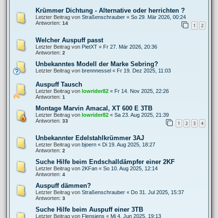
Krümmer Dichtung - Alternative oder herrichten ?
Letzter Beitrag von
Straßenschrauber
«
So 29. Mär 2026, 00:24
Antworten:
14
1
2
Welcher Auspuff passt
Letzter Beitrag von
PietXT
«
Fr 27. Mär 2026, 20:36
Antworten:
2
Unbekanntes Modell der Marke Sebring?
Letzter Beitrag von
brennnessel
«
Fr 19. Dez 2025, 11:03
Auspuff Tausch
Letzter Beitrag von
lowrider82
«
Fr 14. Nov 2025, 22:26
Antworten:
1
Montage Marvin Amacal, XT 600 E 3TB
Letzter Beitrag von
lowrider82
«
Sa 23. Aug 2025, 21:39
Antworten:
33
1
2
3
4
Unbekannter Edelstahlkrümmer 3AJ
Letzter Beitrag von
bjoern
«
Di 19. Aug 2025, 18:27
Antworten:
2
Suche Hilfe beim Endschalldämpfer einer 2KF
Letzter Beitrag von
2KFan
«
So 10. Aug 2025, 12:14
Antworten:
4
Auspuff dämmen?
Letzter Beitrag von
Straßenschrauber
«
Do 31. Jul 2025, 15:37
Antworten:
3
Suche Hilfe beim Auspuff einer 3TB
Letzter Beitrag von
Flensjens
«
Mi 4. Jun 2025, 19:13