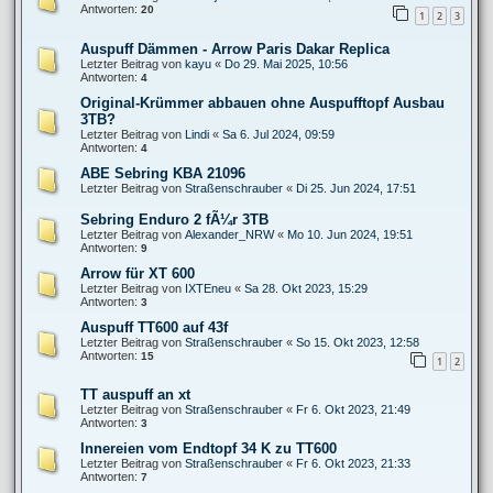
Antworten:
20
1
2
3
Auspuff Dämmen - Arrow Paris Dakar Replica
Letzter Beitrag von
kayu
«
Do 29. Mai 2025, 10:56
Antworten:
4
Original-Krümmer abbauen ohne Auspufftopf Ausbau
3TB?
Letzter Beitrag von
Lindi
«
Sa 6. Jul 2024, 09:59
Antworten:
4
ABE Sebring KBA 21096
Letzter Beitrag von
Straßenschrauber
«
Di 25. Jun 2024, 17:51
Sebring Enduro 2 fÃ¼r 3TB
Letzter Beitrag von
Alexander_NRW
«
Mo 10. Jun 2024, 19:51
Antworten:
9
Arrow für XT 600
Letzter Beitrag von
IXTEneu
«
Sa 28. Okt 2023, 15:29
Antworten:
3
Auspuff TT600 auf 43f
Letzter Beitrag von
Straßenschrauber
«
So 15. Okt 2023, 12:58
Antworten:
15
1
2
TT auspuff an xt
Letzter Beitrag von
Straßenschrauber
«
Fr 6. Okt 2023, 21:49
Antworten:
3
Innereien vom Endtopf 34 K zu TT600
Letzter Beitrag von
Straßenschrauber
«
Fr 6. Okt 2023, 21:33
Antworten:
7