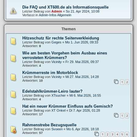
Die FAQ und XT600.de als Informationsquelle
Letzter Beitrag von
Admin
«
So 21. Apr 2024, 10:08
Verfasst in
Admin-Infos Allgemein
Themen
Hitzeschutz für rechte Seitenverkleidung
Letzter Beitrag von
Geges
«
Mo 1. Jun 2026, 09:33
Antworten:
8
Wie am besten Vorgehen beim Ausbau eines
verrosteten Krümmers?
Letzter Beitrag von
Vicinity
«
Fr 29. Mai 2026, 09:37
Antworten:
4
Krümmerreste im Motorblock
Letzter Beitrag von
Vicinity
«
Mi 27. Mai 2026, 14:28
Antworten:
10
1
2
Edelstahlkrümmer-Leiro lauter?
Letzter Beitrag von
XTsucher
«
Mi 6. Mai 2026, 16:55
Antworten:
4
Hat ein neuer Krümmer Einfluss aufs Gemisch?
Letzter Beitrag von
XT Onkel
«
Di 7. Apr 2026, 01:28
Antworten:
17
1
2
Rahmenstrebe Bezugsquelle
Letzter Beitrag von
Svoeen
«
Mo 6. Apr 2026, 18:18
Antworten:
57
1
2
3
4
5
6