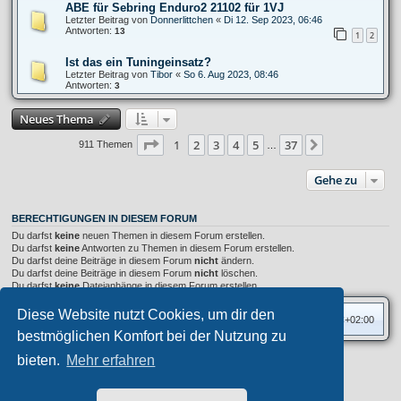
ABE für Sebring Enduro2 21102 für 1VJ
Letzter Beitrag von
Donnerlittchen
«
Di 12. Sep 2023, 06:46
Antworten:
13
1
2
Ist das ein Tuningeinsatz?
Letzter Beitrag von
Tibor
«
So 6. Aug 2023, 08:46
Antworten:
3
Neues Thema
Seite
1
von
37
1
2
3
4
5
37
Nächste
911 Themen
…
Gehe zu
BERECHTIGUNGEN IN DIESEM FORUM
Du darfst
keine
neuen Themen in diesem Forum erstellen.
Du darfst
keine
Antworten zu Themen in diesem Forum erstellen.
Du darfst deine Beiträge in diesem Forum
nicht
ändern.
Du darfst deine Beiträge in diesem Forum
nicht
löschen.
Du darfst
keine
Dateianhänge in diesem Forum erstellen.
Diese Website nutzt Cookies, um dir den
Foren-Übersicht
Alle Zeiten sind
UTC+02:00
bestmöglichen Komfort bei der Nutzung zu
bieten.
Mehr erfahren
Privates Forum ©
motorang
E-Mail
Aero
style developed for phpBB
Powered by
phpBB
® Forum Software © phpBB Limited