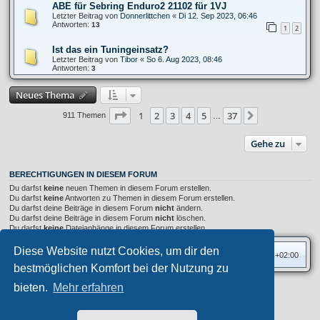
ABE für Sebring Enduro2 21102 für 1VJ
Letzter Beitrag von
Donnerlittchen
«
Di 12. Sep 2023, 06:46
Antworten:
13
1
2
Ist das ein Tuningeinsatz?
Letzter Beitrag von
Tibor
«
So 6. Aug 2023, 08:46
Antworten:
3
Neues Thema
Seite
1
von
37
1
2
3
4
5
37
Nächste
911 Themen
…
Gehe zu
BERECHTIGUNGEN IN DIESEM FORUM
Du darfst
keine
neuen Themen in diesem Forum erstellen.
Du darfst
keine
Antworten zu Themen in diesem Forum erstellen.
Du darfst deine Beiträge in diesem Forum
nicht
ändern.
Du darfst deine Beiträge in diesem Forum
nicht
löschen.
Du darfst
keine
Dateianhänge in diesem Forum erstellen.
Diese Website nutzt Cookies, um dir den
Foren-Übersicht
Alle Zeiten sind
UTC+02:00
bestmöglichen Komfort bei der Nutzung zu
bieten.
Mehr erfahren
Privates Forum ©
motorang
E-Mail
Aero
style developed for phpBB
Powered by
phpBB
® Forum Software © phpBB Limited