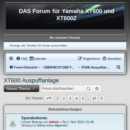
DAS Forum für Yamaha XT600 und
XT600Z
Die nächsten Termine
Anzeige der Termine für heute ausschalten
FAQ
Kalender
Registrieren
Anmelden
S
Foren-Übersicht
- ÜBERSICHT DER FOREN XT600
XT600 Auspuffanlage
u
XT600 Auspuffanlage
c
Suche
Erweiterte Suche
Neues Thema
h
e
Seite
1
von
37
1
2
3
4
5
37
Nächste
911 Themen
…
Bekanntmachungen
Spendenkonto
Letzter Beitrag von
Admin
«
Sa 2. Nov 2024, 01:49
Verfasst in
Admin-Infos Allgemein