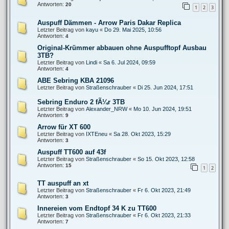
Antworten:
20
1
2
3
Auspuff Dämmen - Arrow Paris Dakar Replica
Letzter Beitrag von
kayu
«
Do 29. Mai 2025, 10:56
Antworten:
4
Original-Krümmer abbauen ohne Auspufftopf Ausbau
3TB?
Letzter Beitrag von
Lindi
«
Sa 6. Jul 2024, 09:59
Antworten:
4
ABE Sebring KBA 21096
Letzter Beitrag von
Straßenschrauber
«
Di 25. Jun 2024, 17:51
Sebring Enduro 2 fÃ¼r 3TB
Letzter Beitrag von
Alexander_NRW
«
Mo 10. Jun 2024, 19:51
Antworten:
9
Arrow für XT 600
Letzter Beitrag von
IXTEneu
«
Sa 28. Okt 2023, 15:29
Antworten:
3
Auspuff TT600 auf 43f
Letzter Beitrag von
Straßenschrauber
«
So 15. Okt 2023, 12:58
Antworten:
15
1
2
TT auspuff an xt
Letzter Beitrag von
Straßenschrauber
«
Fr 6. Okt 2023, 21:49
Antworten:
3
Innereien vom Endtopf 34 K zu TT600
Letzter Beitrag von
Straßenschrauber
«
Fr 6. Okt 2023, 21:33
Antworten:
7