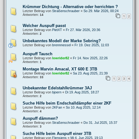
Krümmer Dichtung - Alternative oder herrichten ?
Letzter Beitrag von
Straßenschrauber
«
So 29. Mär 2026, 00:24
Antworten:
14
1
2
Welcher Auspuff passt
Letzter Beitrag von
PietXT
«
Fr 27. Mär 2026, 20:36
Antworten:
2
Unbekanntes Modell der Marke Sebring?
Letzter Beitrag von
brennnessel
«
Fr 19. Dez 2025, 11:03
Auspuff Tausch
Letzter Beitrag von
lowrider82
«
Fr 14. Nov 2025, 22:26
Antworten:
1
Montage Marvin Amacal, XT 600 E 3TB
Letzter Beitrag von
lowrider82
«
Sa 23. Aug 2025, 21:39
Antworten:
33
1
2
3
4
Unbekannter Edelstahlkrümmer 3AJ
Letzter Beitrag von
bjoern
«
Di 19. Aug 2025, 18:27
Antworten:
2
Suche Hilfe beim Endschalldämpfer einer 2KF
Letzter Beitrag von
2KFan
«
So 10. Aug 2025, 12:14
Antworten:
4
Auspuff dämmen?
Letzter Beitrag von
Straßenschrauber
«
Do 31. Jul 2025, 15:37
Antworten:
3
Suche Hilfe beim Auspuff einer 3TB
Letzter Beitrag von
Flensjens
«
Mi 4. Jun 2025, 19:13