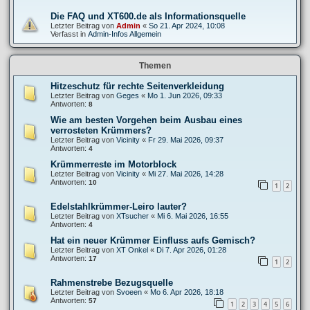
Die FAQ und XT600.de als Informationsquelle
Letzter Beitrag von
Admin
«
So 21. Apr 2024, 10:08
Verfasst in
Admin-Infos Allgemein
Themen
Hitzeschutz für rechte Seitenverkleidung
Letzter Beitrag von
Geges
«
Mo 1. Jun 2026, 09:33
Antworten:
8
Wie am besten Vorgehen beim Ausbau eines
verrosteten Krümmers?
Letzter Beitrag von
Vicinity
«
Fr 29. Mai 2026, 09:37
Antworten:
4
Krümmerreste im Motorblock
Letzter Beitrag von
Vicinity
«
Mi 27. Mai 2026, 14:28
Antworten:
10
1
2
Edelstahlkrümmer-Leiro lauter?
Letzter Beitrag von
XTsucher
«
Mi 6. Mai 2026, 16:55
Antworten:
4
Hat ein neuer Krümmer Einfluss aufs Gemisch?
Letzter Beitrag von
XT Onkel
«
Di 7. Apr 2026, 01:28
Antworten:
17
1
2
Rahmenstrebe Bezugsquelle
Letzter Beitrag von
Svoeen
«
Mo 6. Apr 2026, 18:18
Antworten:
57
1
2
3
4
5
6