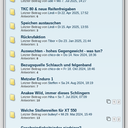
Letzter Beitrag von
ude
«
Mo 7. Jul 2025, 14:27
TKC 80 & neue Reifenfreigaben
Letzter Beitrag von
Lindi
«
Di 22. Apr 2025, 17:52
Antworten:
6
Speichen austauschen
Letzter Beitrag von
Lindi
«
Di 15. Apr 2025, 13:55
Antworten:
3
Rückrufaktion
Letzter Beitrag von
Tibor
«
Do 23. Jan 2025, 21:44
Antworten:
1
Auswuchten - hohes Gegengewicht - was tun?
Letzter Beitrag von
chico-de
«
Do 14. Nov 2024, 18:36
Antworten:
8
Bezugsquelle Schlauch und felgenband
Letzter Beitrag von
chico-de
«
Fr 18. Okt 2024, 18:46
Antworten:
4
Metzeler Enduro 1
Letzter Beitrag von
Steffen
«
Sa 24. Aug 2024, 18:19
Antworten:
7
Anakee Wild, immer dieses Schlingern
Letzter Beitrag von
Hiha
«
So 7. Jul 2024, 07:09
Antworten:
10
1
2
Welche Stollenreifen für XT 550
Letzter Beitrag von
buliwyf
«
Mi 29. Mai 2024, 15:49
Antworten:
13
1
2
Geschwindigkeitsindex niedriger?