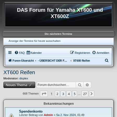
DAS Forum für Yamaha XT600 und
XT600Z
Die nächsten Termine
Anzeige der Termine für heute ausschalten
FAQ
Kalender
Registrieren
Anmelden
S
Foren-Übersicht
- ÜBERSICHT DER FOREN XT600
XT600 Reifen
u
XT600 Reifen
c
Moderator:
displex
h
Suche
Erweiterte Suche
Neues Thema
e
Seite
1
von
27
1
2
3
4
5
27
Nächste
668 Themen
…
Bekanntmachungen
Spendenkonto
Letzter Beitrag von
Admin
«
Sa 2. Nov 2024, 01:49