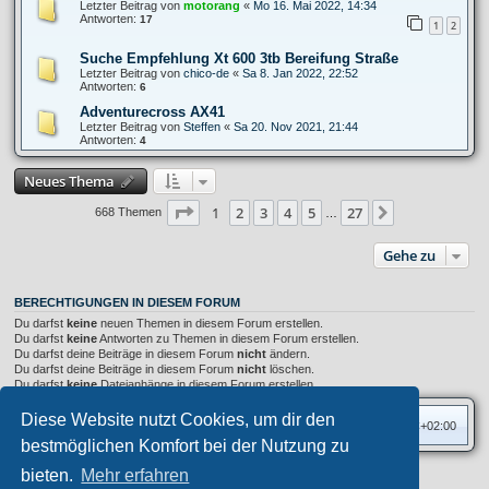
Letzter Beitrag von
motorang
«
Mo 16. Mai 2022, 14:34
Antworten:
17
1
2
Suche Empfehlung Xt 600 3tb Bereifung Straße
Letzter Beitrag von
chico-de
«
Sa 8. Jan 2022, 22:52
Antworten:
6
Adventurecross AX41
Letzter Beitrag von
Steffen
«
Sa 20. Nov 2021, 21:44
Antworten:
4
Neues Thema
Seite
1
von
27
1
2
3
4
5
27
Nächste
668 Themen
…
Gehe zu
BERECHTIGUNGEN IN DIESEM FORUM
Du darfst
keine
neuen Themen in diesem Forum erstellen.
Du darfst
keine
Antworten zu Themen in diesem Forum erstellen.
Du darfst deine Beiträge in diesem Forum
nicht
ändern.
Du darfst deine Beiträge in diesem Forum
nicht
löschen.
Du darfst
keine
Dateianhänge in diesem Forum erstellen.
Diese Website nutzt Cookies, um dir den
Foren-Übersicht
Alle Zeiten sind
UTC+02:00
bestmöglichen Komfort bei der Nutzung zu
bieten.
Mehr erfahren
Privates Forum ©
motorang
E-Mail