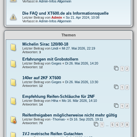
Verfasst in
Admin-Infos Allgemein
Die FAQ und XT600.de als Informationsquelle
Letzter Beitrag von
Admin
«
So 21. Apr 2024, 10:08
Verfasst in
Admin-Infos Allgemein
Themen
Michelin Sirac 120/80-18
Letzter Beitrag von
Lindi
«
Mi 27. Mai 2026, 22:19
Antworten:
3
Erfahrungen mit Grobstollern
Letzter Beitrag von
Geges
«
Di 26. Mai 2026, 14:20
Antworten:
12
1
2
140er auf 2KF XT600
Letzter Beitrag von
Geges
«
Di 26. Mai 2026, 13:30
Antworten:
12
1
2
Empfehlung Reifen-Schläuche für 2NF
Letzter Beitrag von
Hiha
«
Mo 16. Mär 2026, 14:10
Antworten:
14
1
2
Reifenfreigaben möglicherweise nicht mehr gültig
Letzter Beitrag von
-Thomas-
«
Di 16. Sep 2025, 19:11
Antworten:
70
1
5
6
7
8
…
1VJ metrische Reifen Gutachten