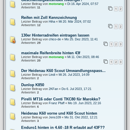
Letzter Beitrag von
motorang
«
Di 16. Apr 2024, 07:57
Antworten:
11
1
2
Reifen mit Zoll Kennzeichnung
Letzter Beitrag von
Hiha
«
Mi 20. Mär 2024, 07:02
Antworten:
12
1
2
130er Hinterradreifen eintragen lassen
Letzter Beitrag von
chico-de
«
Mo 25. Dez 2023, 11:41
Antworten:
29
1
2
3
maximale Reifenbreite hinten 43f
Letzter Beitrag von
motorang
«
Mi 11. Okt 2023, 08:46
Antworten:
20
1
2
3
Der Heidenau K60 Scout Umwandlungsspass...
Letzter Beitrag von
Lindi
«
Mi 26. Jul 2023, 14:09
Antworten:
2
Dunlop K850
Letzter Beitrag von
2KFan
«
Do 6. Jul 2023, 17:21
Antworten:
2
Pirelli MT16 oder Conti TKC80 für Marokko?
Letzter Beitrag von
Franz Pfaff
«
Mo 19. Jun 2023, 22:16
Antworten:
6
Heidenau K60 vorne und K60 Scout hinten
Letzter Beitrag von
Jens109
«
Mo 31. Okt 2022, 12:21
Antworten:
3
Enduro1 hinten in 4.60 -18 R erlaubt auf 43F??