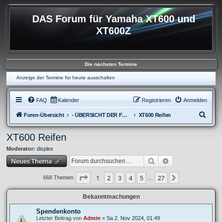
DAS Forum für Yamaha XT600 und
XT600Z
Die nächsten Termine
Anzeige der Termine für heute ausschalten
FAQ
Kalender
Registrieren
Anmelden
S
Foren-Übersicht
- ÜBERSICHT DER FOREN XT600
XT600 Reifen
u
XT600 Reifen
c
Moderator:
displex
h
Suche
Erweiterte Suche
Neues Thema
e
Seite
1
von
27
1
2
3
4
5
27
Nächste
668 Themen
…
Bekanntmachungen
Spendenkonto
Letzter Beitrag von
Admin
«
Sa 2. Nov 2024, 01:49