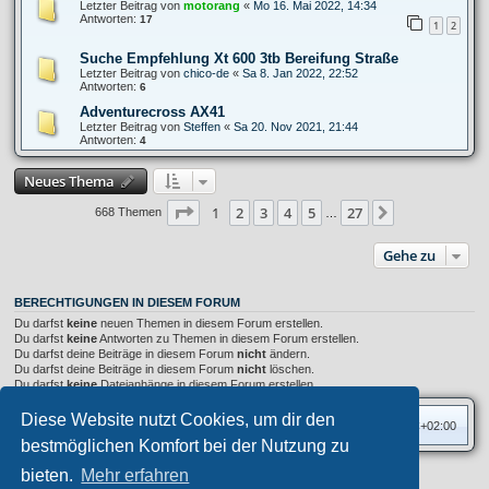
Letzter Beitrag von
motorang
«
Mo 16. Mai 2022, 14:34
Antworten:
17
1
2
Suche Empfehlung Xt 600 3tb Bereifung Straße
Letzter Beitrag von
chico-de
«
Sa 8. Jan 2022, 22:52
Antworten:
6
Adventurecross AX41
Letzter Beitrag von
Steffen
«
Sa 20. Nov 2021, 21:44
Antworten:
4
Neues Thema
Seite
1
von
27
1
2
3
4
5
27
Nächste
668 Themen
…
Gehe zu
BERECHTIGUNGEN IN DIESEM FORUM
Du darfst
keine
neuen Themen in diesem Forum erstellen.
Du darfst
keine
Antworten zu Themen in diesem Forum erstellen.
Du darfst deine Beiträge in diesem Forum
nicht
ändern.
Du darfst deine Beiträge in diesem Forum
nicht
löschen.
Du darfst
keine
Dateianhänge in diesem Forum erstellen.
Diese Website nutzt Cookies, um dir den
Foren-Übersicht
Alle Zeiten sind
UTC+02:00
bestmöglichen Komfort bei der Nutzung zu
bieten.
Mehr erfahren
Privates Forum ©
motorang
E-Mail