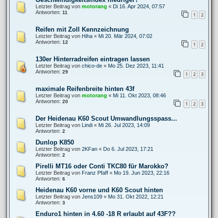
Letzter Beitrag von
motorang
«
Di 16. Apr 2024, 07:57
Antworten:
11
1
2
Reifen mit Zoll Kennzeichnung
Letzter Beitrag von
Hiha
«
Mi 20. Mär 2024, 07:02
Antworten:
12
1
2
130er Hinterradreifen eintragen lassen
Letzter Beitrag von
chico-de
«
Mo 25. Dez 2023, 11:41
Antworten:
29
1
2
3
maximale Reifenbreite hinten 43f
Letzter Beitrag von
motorang
«
Mi 11. Okt 2023, 08:46
Antworten:
20
1
2
3
Der Heidenau K60 Scout Umwandlungsspass...
Letzter Beitrag von
Lindi
«
Mi 26. Jul 2023, 14:09
Antworten:
2
Dunlop K850
Letzter Beitrag von
2KFan
«
Do 6. Jul 2023, 17:21
Antworten:
2
Pirelli MT16 oder Conti TKC80 für Marokko?
Letzter Beitrag von
Franz Pfaff
«
Mo 19. Jun 2023, 22:16
Antworten:
6
Heidenau K60 vorne und K60 Scout hinten
Letzter Beitrag von
Jens109
«
Mo 31. Okt 2022, 12:21
Antworten:
3
Enduro1 hinten in 4.60 -18 R erlaubt auf 43F??