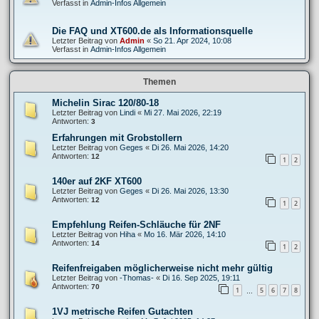
Verfasst in
Admin-Infos Allgemein
Die FAQ und XT600.de als Informationsquelle
Letzter Beitrag von
Admin
«
So 21. Apr 2024, 10:08
Verfasst in
Admin-Infos Allgemein
Themen
Michelin Sirac 120/80-18
Letzter Beitrag von
Lindi
«
Mi 27. Mai 2026, 22:19
Antworten:
3
Erfahrungen mit Grobstollern
Letzter Beitrag von
Geges
«
Di 26. Mai 2026, 14:20
Antworten:
12
1
2
140er auf 2KF XT600
Letzter Beitrag von
Geges
«
Di 26. Mai 2026, 13:30
Antworten:
12
1
2
Empfehlung Reifen-Schläuche für 2NF
Letzter Beitrag von
Hiha
«
Mo 16. Mär 2026, 14:10
Antworten:
14
1
2
Reifenfreigaben möglicherweise nicht mehr gültig
Letzter Beitrag von
-Thomas-
«
Di 16. Sep 2025, 19:11
Antworten:
70
1
5
6
7
8
…
1VJ metrische Reifen Gutachten