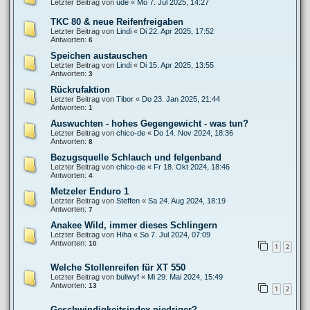
Letzter Beitrag von
ude
«
Mo 7. Jul 2025, 14:27
TKC 80 & neue Reifenfreigaben
Letzter Beitrag von
Lindi
«
Di 22. Apr 2025, 17:52
Antworten:
6
Speichen austauschen
Letzter Beitrag von
Lindi
«
Di 15. Apr 2025, 13:55
Antworten:
3
Rückrufaktion
Letzter Beitrag von
Tibor
«
Do 23. Jan 2025, 21:44
Antworten:
1
Auswuchten - hohes Gegengewicht - was tun?
Letzter Beitrag von
chico-de
«
Do 14. Nov 2024, 18:36
Antworten:
8
Bezugsquelle Schlauch und felgenband
Letzter Beitrag von
chico-de
«
Fr 18. Okt 2024, 18:46
Antworten:
4
Metzeler Enduro 1
Letzter Beitrag von
Steffen
«
Sa 24. Aug 2024, 18:19
Antworten:
7
Anakee Wild, immer dieses Schlingern
Letzter Beitrag von
Hiha
«
So 7. Jul 2024, 07:09
Antworten:
10
1
2
Welche Stollenreifen für XT 550
Letzter Beitrag von
buliwyf
«
Mi 29. Mai 2024, 15:49
Antworten:
13
1
2
Geschwindigkeitsindex niedriger?