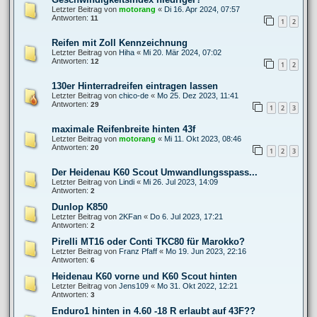
Letzter Beitrag von
motorang
«
Di 16. Apr 2024, 07:57
Antworten:
11
1
2
Reifen mit Zoll Kennzeichnung
Letzter Beitrag von
Hiha
«
Mi 20. Mär 2024, 07:02
Antworten:
12
1
2
130er Hinterradreifen eintragen lassen
Letzter Beitrag von
chico-de
«
Mo 25. Dez 2023, 11:41
Antworten:
29
1
2
3
maximale Reifenbreite hinten 43f
Letzter Beitrag von
motorang
«
Mi 11. Okt 2023, 08:46
Antworten:
20
1
2
3
Der Heidenau K60 Scout Umwandlungsspass...
Letzter Beitrag von
Lindi
«
Mi 26. Jul 2023, 14:09
Antworten:
2
Dunlop K850
Letzter Beitrag von
2KFan
«
Do 6. Jul 2023, 17:21
Antworten:
2
Pirelli MT16 oder Conti TKC80 für Marokko?
Letzter Beitrag von
Franz Pfaff
«
Mo 19. Jun 2023, 22:16
Antworten:
6
Heidenau K60 vorne und K60 Scout hinten
Letzter Beitrag von
Jens109
«
Mo 31. Okt 2022, 12:21
Antworten:
3
Enduro1 hinten in 4.60 -18 R erlaubt auf 43F??