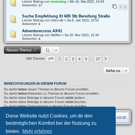
Letzter Beitrag von
motorang
«
Mo 16. Mai 2022, 14:34
Antworten:
17
1
2
Suche Empfehlung Xt 600 3tb Bereifung Straße
Letzter Beitrag von
chico-de
«
Sa 8. Jan 2022, 22:52
Antworten:
6
Adventurecross AX41
Letzter Beitrag von
Steffen
«
Sa 20. Nov 2021, 21:44
Antworten:
4
Neues Thema
Seite
1
von
27
1
2
3
4
5
27
Nächste
668 Themen
…
Gehe zu
BERECHTIGUNGEN IN DIESEM FORUM
Du darfst
keine
neuen Themen in diesem Forum erstellen.
Du darfst
keine
Antworten zu Themen in diesem Forum erstellen.
Du darfst deine Beiträge in diesem Forum
nicht
ändern.
Du darfst deine Beiträge in diesem Forum
nicht
löschen.
Du darfst
keine
Dateianhänge in diesem Forum erstellen.
Diese Website nutzt Cookies, um dir den
Foren-Übersicht
Alle Zeiten sind
UTC+02:00
bestmöglichen Komfort bei der Nutzung zu
bieten.
Mehr erfahren
Privates Forum ©
motorang
E-Mail