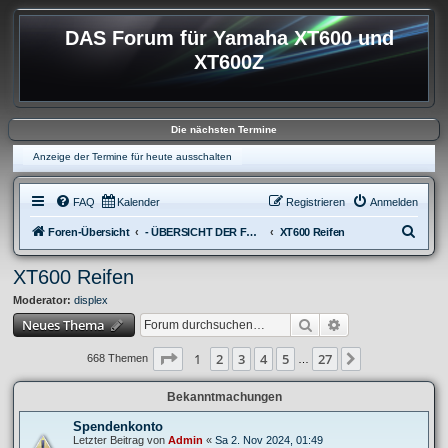
DAS Forum für Yamaha XT600 und
XT600Z
Die nächsten Termine
Anzeige der Termine für heute ausschalten
FAQ
Kalender
Registrieren
Anmelden
S
Foren-Übersicht
- ÜBERSICHT DER FOREN XT600
XT600 Reifen
u
XT600 Reifen
c
Moderator:
displex
h
Suche
Erweiterte Suche
Neues Thema
e
Seite
1
von
27
1
2
3
4
5
27
Nächste
668 Themen
…
Bekanntmachungen
Spendenkonto
Letzter Beitrag von
Admin
«
Sa 2. Nov 2024, 01:49