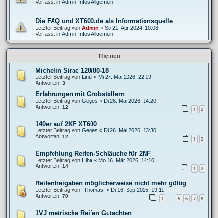
Verfasst in
Admin-Infos Allgemein
Die FAQ und XT600.de als Informationsquelle
Letzter Beitrag von
Admin
«
So 21. Apr 2024, 10:08
Verfasst in
Admin-Infos Allgemein
Themen
Michelin Sirac 120/80-18
Letzter Beitrag von
Lindi
«
Mi 27. Mai 2026, 22:19
Antworten:
3
Erfahrungen mit Grobstollern
Letzter Beitrag von
Geges
«
Di 26. Mai 2026, 14:20
Antworten:
12
1
2
140er auf 2KF XT600
Letzter Beitrag von
Geges
«
Di 26. Mai 2026, 13:30
Antworten:
12
1
2
Empfehlung Reifen-Schläuche für 2NF
Letzter Beitrag von
Hiha
«
Mo 16. Mär 2026, 14:10
Antworten:
14
1
2
Reifenfreigaben möglicherweise nicht mehr gültig
Letzter Beitrag von
-Thomas-
«
Di 16. Sep 2025, 19:11
Antworten:
70
1
5
6
7
8
…
1VJ metrische Reifen Gutachten