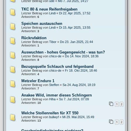
Letzter Beitrag von
ude
«
Mo 7. Jul 2025, 14:27
TKC 80 & neue Reifenfreigaben
Letzter Beitrag von
Lindi
«
Di 22. Apr 2025, 17:52
Antworten:
6
Speichen austauschen
Letzter Beitrag von
Lindi
«
Di 15. Apr 2025, 13:55
Antworten:
3
Rückrufaktion
Letzter Beitrag von
Tibor
«
Do 23. Jan 2025, 21:44
Antworten:
1
Auswuchten - hohes Gegengewicht - was tun?
Letzter Beitrag von
chico-de
«
Do 14. Nov 2024, 18:36
Antworten:
8
Bezugsquelle Schlauch und felgenband
Letzter Beitrag von
chico-de
«
Fr 18. Okt 2024, 18:46
Antworten:
4
Metzeler Enduro 1
Letzter Beitrag von
Steffen
«
Sa 24. Aug 2024, 18:19
Antworten:
7
Anakee Wild, immer dieses Schlingern
Letzter Beitrag von
Hiha
«
So 7. Jul 2024, 07:09
Antworten:
10
1
2
Welche Stollenreifen für XT 550
Letzter Beitrag von
buliwyf
«
Mi 29. Mai 2024, 15:49
Antworten:
13
1
2
Geschwindigkeitsindex niedriger?