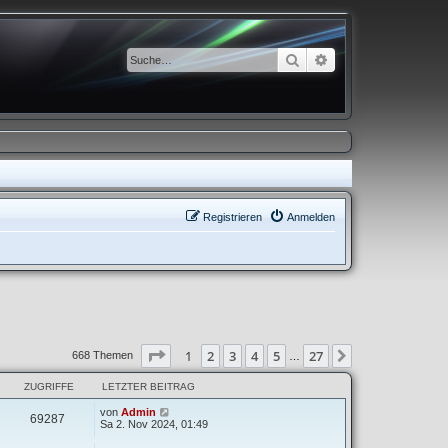
Suche
Erweiterte Suche
Registrieren
Anmelden
Seite
1
von
27
1
2
3
4
5
27
Nächste
668 Themen
…
ZUGRIFFE
LETZTER BEITRAG
von
Admin
69287
Sa 2. Nov 2024, 01:49