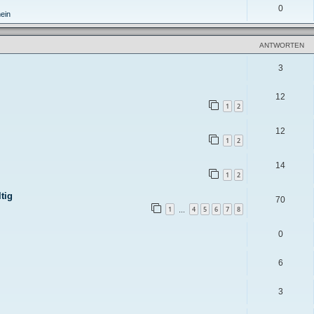
0
ein
ANTWORTEN
3
12
1
2
12
1
2
14
1
2
tig
70
1
4
5
6
7
8
…
0
6
3