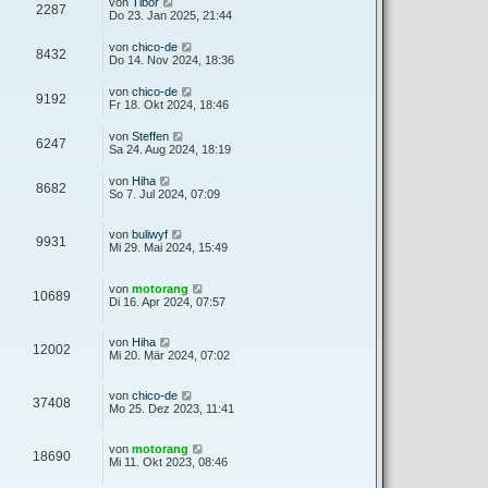
von
Tibor
2287
Do 23. Jan 2025, 21:44
von
chico-de
8432
Do 14. Nov 2024, 18:36
von
chico-de
9192
Fr 18. Okt 2024, 18:46
von
Steffen
6247
Sa 24. Aug 2024, 18:19
von
Hiha
8682
So 7. Jul 2024, 07:09
von
buliwyf
9931
Mi 29. Mai 2024, 15:49
von
motorang
10689
Di 16. Apr 2024, 07:57
von
Hiha
12002
Mi 20. Mär 2024, 07:02
von
chico-de
37408
Mo 25. Dez 2023, 11:41
von
motorang
18690
Mi 11. Okt 2023, 08:46