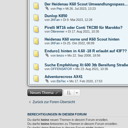
Der Heidenau K60 Scout Umwandlungsspass...
von
Pep
»
Mi 26. Jul 2023, 13:23
Dunlop K850
von
2KFan
»
Di 9. Mai 2023, 12:28
Pirelli MT16 oder Conti TKC80 für Marokko?
von
Ölbrenner
»
Di 17. Aug 2021, 10:35
Heidenau K60 vorne und K60 Scout hinten
von
2KFan
»
Di 25. Okt 2022, 08:09
Enduro1 hinten in 4.60 -18 R erlaubt auf 43F??
von
lonzo
»
Mo 22. Sep 2008, 18:56
Suche Empfehlung Xt 600 3tb Bereifung Straße
von
OFFENSATOR
»
Mo 23. Aug 2021, 10:36
Adventurecross AX41
von
EloTec
»
Mo 17. Feb 2020, 17:53
Neues Thema
Zurück zur Foren-Übersicht
BERECHTIGUNGEN IN DIESEM FORUM
Du darfst
keine
neuen Themen in diesem Forum erstellen.
Du darfst
keine
Antworten zu Themen in diesem Forum erstellen.
Du darfst deine Beiträge in diesem Forum
nicht
ändern.