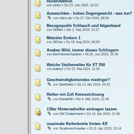
Rückrufaktion
von
stritzi
»
Do 23. Jan 2025, 16:19
Auswuchten - hohes Gegengewicht - was tun?
von
chico-de
»
So 27. Okt 2024, 08:56
Bezugsquelle Schlauch und felgenband
von
Steffen
»
Mo 2. Sep 2024, 12:27
Metzeler Enduro 1
von
2KFan
»
So 18. Aug 2024, 06:59
Anakee Wild, immer dieses Schlingern
von
DerFeinmechaniker
»
Mi 26. Jun 2024, 15:30
Welche Stollenreifen für XT 550
von
buliwyf
»
Do 23. Mai 2024, 11:39
Geschwindigkeitsindex niedriger?
von
Steinhahn
»
Sa 13. Apr 2024, 20:42
Reifen mit Zoll Kennzeichnung
von
Daniel43f
»
Mo 4. Mär 2024, 22:48
130er Hinterradreifen eintragen lassen
von
Old Chatterhand
»
Do 19. Apr 2018, 21:56
maximale Reifenbreite hinten 43f
von
Straßenschrauber
»
Di 11. Apr 2023, 15:14