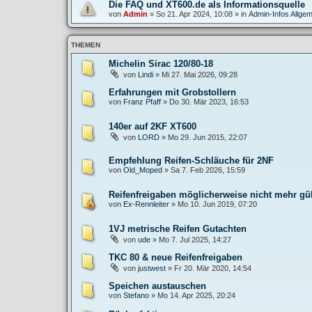
Die FAQ und XT600.de als Informationsquelle
von
Admin
»
So 21. Apr 2024, 10:08
» in
Admin-Infos Allgem
THEMEN
Michelin Sirac 120/80-18
von
Lindi
»
Mi 27. Mai 2026, 09:28
Erfahrungen mit Grobstollern
von
Franz Pfaff
»
Do 30. Mär 2023, 16:53
140er auf 2KF XT600
von
LORD
»
Mo 29. Jun 2015, 22:07
Empfehlung Reifen-Schläuche für 2NF
von
Old_Moped
»
Sa 7. Feb 2026, 15:59
Reifenfreigaben möglicherweise nicht mehr gül
von
Ex-Rennleiter
»
Mo 10. Jun 2019, 07:20
1VJ metrische Reifen Gutachten
von
ude
»
Mo 7. Jul 2025, 14:27
TKC 80 & neue Reifenfreigaben
von
justwest
»
Fr 20. Mär 2020, 14:54
Speichen austauschen
von
Stefano
»
Mo 14. Apr 2025, 20:24