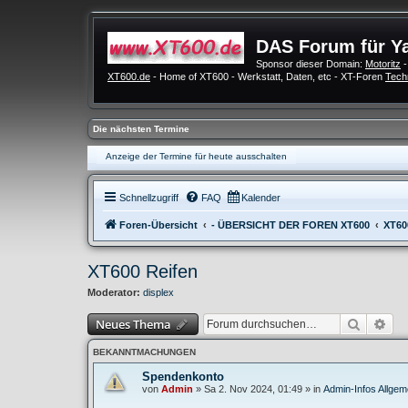
DAS Forum für Y
Sponsor dieser Domain:
Motoritz
-
XT600.de
- Home of XT600 - Werkstatt, Daten, etc - XT-Foren
Tech
Die nächsten Termine
Anzeige der Termine für heute ausschalten
Schnellzugriff
FAQ
Kalender
Foren-Übersicht
- ÜBERSICHT DER FOREN XT600
XT60
XT600 Reifen
Moderator:
displex
Suche
Erw
Neues Thema
BEKANNTMACHUNGEN
Spendenkonto
von
Admin
»
Sa 2. Nov 2024, 01:49
» in
Admin-Infos Allgem