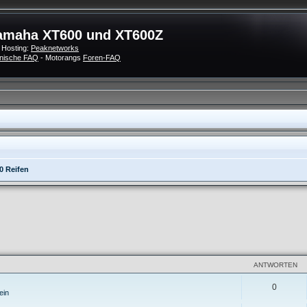
amaha XT600 und XT600Z
 Hosting:
Peaknetworks
nische FAQ
- Motorangs
Foren-FAQ
0 Reifen
eiterte Suche
ANTWORTEN
0
ein