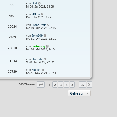
von
Lindi
6551
Mi 26. Jul 2023, 14:09
von
2KFan
6507
Do 6. Jul 2023, 17:21
von
Franz Pfaff
10624
Mo 19. Jun 2023, 22:16
von
Jens109
7363
Mo 31. Okt 2022, 12:21
von
motorang
20810
Mo 16. Mai 2022, 14:34
von
chico-de
11443
Sa 8. Jan 2022, 22:52
von
Steffen
10729
Sa 20. Nov 2021, 21:44
Seite
1
von
27
1
2
3
4
5
27
Nächste
668 Themen
…
Gehe zu