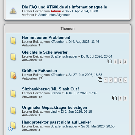
Die FAQ und XT600.de als Informationsquelle
Letzter Beitrag von
Admin
«
So 21. Apr 2024, 10:08
Verfasst in
Admin-Infos Allgemein
Themen
Her mit euren Problemen!
Letzter Beitrag von
XTsucher
«
Di 4. Aug 2026, 11:46
Antworten:
7
Gleichteile Scheinwerfer
Letzter Beitrag von
Straßenschrauber
«
Do 9. Jul 2026, 23:04
Antworten:
20
1
2
3
Größere Fußrasten
Letzter Beitrag von
XTsucher
«
Sa 27. Jun 2026, 18:58
Antworten:
47
1
2
3
4
5
Sitzbankbezug 34L Slash Cut !
Letzter Beitrag von
ursbeo
«
Di 16. Jun 2026, 17:49
Antworten:
12
1
2
Originaler Gepäckträger befestigen
Letzter Beitrag von
Lindi
«
Di 2. Jun 2026, 06:18
Antworten:
7
Handprotektor passt nicht auf Lenker
Letzter Beitrag von
Straßenschrauber
«
So 31. Mai 2026, 20:55
Antworten:
4