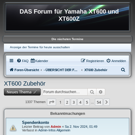
DAS Forum für Yamaha XT600 und
XT600Z
Die nächsten Termine
Anzeige der Termine für heute ausschalten
FAQ
Kalender
Registrieren
Anmelden
S
Foren-Übersicht
- ÜBERSICHT DER FOREN XT600
XT600 Zubehör
u
XT600 Zubehör
c
Suche
Erweiterte Suche
Neues Thema
h
e
Seite
1
von
54
1
2
3
4
5
54
Nächste
1337 Themen
…
Bekanntmachungen
Spendenkonto
Letzter Beitrag von
Admin
«
Sa 2. Nov 2024, 01:49
Verfasst in
Admin-Infos Allgemein