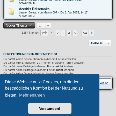
Antworten:
8
Acerbis Reisetanks
Letzter Beitrag von
Mannix007
«
Do 3. Apr 2025, 14:17
Antworten:
3
Neues Thema
Seite
1
von
54
1
2
3
4
5
54
Nächste
1337 Themen
…
Gehe zu
BERECHTIGUNGEN IN DIESEM FORUM
Du darfst
keine
neuen Themen in diesem Forum erstellen.
Du darfst
keine
Antworten zu Themen in diesem Forum erstellen.
Du darfst deine Beiträge in diesem Forum
nicht
ändern.
Du darfst deine Beiträge in diesem Forum
nicht
löschen.
Du darfst
keine
Dateianhänge in diesem Forum erstellen.
Diese Website nutzt Cookies, um dir den
Foren-Übersicht
Alle Zeiten sind
UTC+02:00
bestmöglichen Komfort bei der Nutzung zu
bieten.
Mehr erfahren
Privates Forum ©
motorang
E-Mail
Aero
style developed for phpBB
Powered by
phpBB
® Forum Software © phpBB Limited
Verstanden!
Deutsche Übersetzung durch
phpBB.de
Datenschutz
|
Nutzungsbedingungen