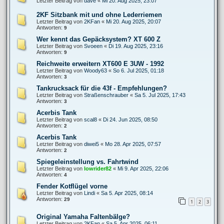
Letzter Beitrag von
dave
«
Mi 20. Aug 2025, 23:07
2KF Sitzbank mit und ohne Lederriemen
Letzter Beitrag von
2KFan
«
Mi 20. Aug 2025, 20:07
Antworten:
9
Wer kennt das Gepäcksystem? XT 600 Z
Letzter Beitrag von
Svoeen
«
Di 19. Aug 2025, 23:16
Antworten:
9
Reichweite erweitern XT600 E 3UW - 1992
Letzter Beitrag von
Woody63
«
So 6. Jul 2025, 01:18
Antworten:
3
Tankrucksack für die 43f - Empfehlungen?
Letzter Beitrag von
Straßenschrauber
«
Sa 5. Jul 2025, 17:43
Antworten:
3
Acerbis Tank
Letzter Beitrag von
scal8
«
Di 24. Jun 2025, 08:50
Antworten:
2
Acerbis Tank
Letzter Beitrag von
diwei5
«
Mo 28. Apr 2025, 07:57
Antworten:
2
Spiegeleinstellung vs. Fahrtwind
Letzter Beitrag von
lowrider82
«
Mi 9. Apr 2025, 22:06
Antworten:
4
Fender Kotflügel vorne
Letzter Beitrag von
Lindi
«
Sa 5. Apr 2025, 08:14
Antworten:
29
1
2
3
Original Yamaha Faltenbälge?
Letzter Beitrag von
2KFan
«
Sa 5. Apr 2025, 06:11