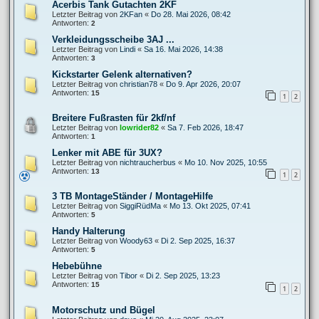
Acerbis Tank Gutachten 2KF
Letzter Beitrag von
2KFan
«
Do 28. Mai 2026, 08:42
Antworten:
2
Verkleidungsscheibe 3AJ ...
Letzter Beitrag von
Lindi
«
Sa 16. Mai 2026, 14:38
Antworten:
3
Kickstarter Gelenk alternativen?
Letzter Beitrag von
christian78
«
Do 9. Apr 2026, 20:07
Antworten:
15
1
2
Breitere Fußrasten für 2kf/nf
Letzter Beitrag von
lowrider82
«
Sa 7. Feb 2026, 18:47
Antworten:
1
Lenker mit ABE für 3UX?
Letzter Beitrag von
nichtraucherbus
«
Mo 10. Nov 2025, 10:55
Antworten:
13
1
2
3 TB MontageStänder / MontageHilfe
Letzter Beitrag von
SiggiRüdMa
«
Mo 13. Okt 2025, 07:41
Antworten:
5
Handy Halterung
Letzter Beitrag von
Woody63
«
Di 2. Sep 2025, 16:37
Antworten:
5
Hebebühne
Letzter Beitrag von
Tibor
«
Di 2. Sep 2025, 13:23
Antworten:
15
1
2
Motorschutz und Bügel