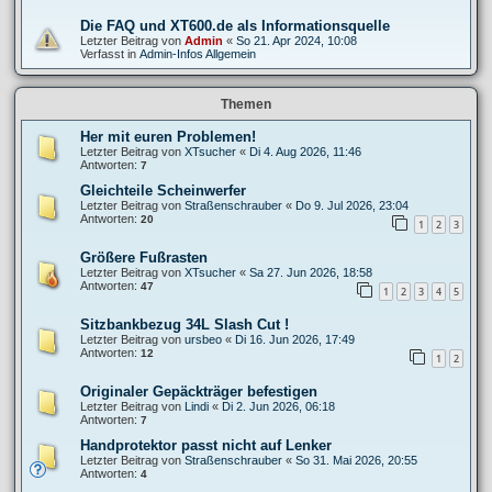
Die FAQ und XT600.de als Informationsquelle
Letzter Beitrag von
Admin
«
So 21. Apr 2024, 10:08
Verfasst in
Admin-Infos Allgemein
Themen
Her mit euren Problemen!
Letzter Beitrag von
XTsucher
«
Di 4. Aug 2026, 11:46
Antworten:
7
Gleichteile Scheinwerfer
Letzter Beitrag von
Straßenschrauber
«
Do 9. Jul 2026, 23:04
Antworten:
20
1
2
3
Größere Fußrasten
Letzter Beitrag von
XTsucher
«
Sa 27. Jun 2026, 18:58
Antworten:
47
1
2
3
4
5
Sitzbankbezug 34L Slash Cut !
Letzter Beitrag von
ursbeo
«
Di 16. Jun 2026, 17:49
Antworten:
12
1
2
Originaler Gepäckträger befestigen
Letzter Beitrag von
Lindi
«
Di 2. Jun 2026, 06:18
Antworten:
7
Handprotektor passt nicht auf Lenker
Letzter Beitrag von
Straßenschrauber
«
So 31. Mai 2026, 20:55
Antworten:
4