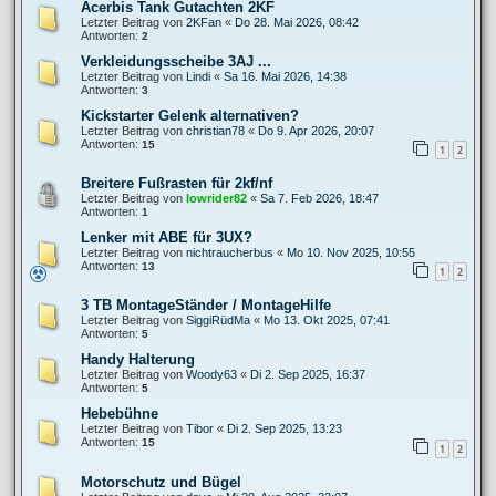
Acerbis Tank Gutachten 2KF
Letzter Beitrag von
2KFan
«
Do 28. Mai 2026, 08:42
Antworten:
2
Verkleidungsscheibe 3AJ ...
Letzter Beitrag von
Lindi
«
Sa 16. Mai 2026, 14:38
Antworten:
3
Kickstarter Gelenk alternativen?
Letzter Beitrag von
christian78
«
Do 9. Apr 2026, 20:07
Antworten:
15
1
2
Breitere Fußrasten für 2kf/nf
Letzter Beitrag von
lowrider82
«
Sa 7. Feb 2026, 18:47
Antworten:
1
Lenker mit ABE für 3UX?
Letzter Beitrag von
nichtraucherbus
«
Mo 10. Nov 2025, 10:55
Antworten:
13
1
2
3 TB MontageStänder / MontageHilfe
Letzter Beitrag von
SiggiRüdMa
«
Mo 13. Okt 2025, 07:41
Antworten:
5
Handy Halterung
Letzter Beitrag von
Woody63
«
Di 2. Sep 2025, 16:37
Antworten:
5
Hebebühne
Letzter Beitrag von
Tibor
«
Di 2. Sep 2025, 13:23
Antworten:
15
1
2
Motorschutz und Bügel