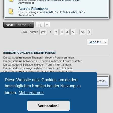
Antworten:
8
Acerbis Reisetanks
Letzter Beitrag von
Mannix007
«
Do 3. Apr 2025, 14:17
Antworten:
3
Neues Thema
Seite
1
von
54
1
2
3
4
5
54
Nächste
1337 Themen
…
Gehe zu
BERECHTIGUNGEN IN DIESEM FORUM
Du darfst
keine
neuen Themen in diesem Forum erstellen.
Du darfst
keine
Antworten zu Themen in diesem Forum erstellen.
Du darfst deine Beiträge in diesem Forum
nicht
ändern.
Du darfst deine Beiträge in diesem Forum
nicht
löschen.
Du darfst
keine
Dateianhänge in diesem Forum erstellen.
Diese Website nutzt Cookies, um dir den
Foren-Übersicht
Alle Zeiten sind
UTC+02:00
bestmöglichen Komfort bei der Nutzung zu
bieten.
Mehr erfahren
Privates Forum ©
motorang
E-Mail
Aero
style developed for phpBB
Powered by
phpBB
® Forum Software © phpBB Limited
Verstanden!
Deutsche Übersetzung durch
phpBB.de
Datenschutz
|
Nutzungsbedingungen