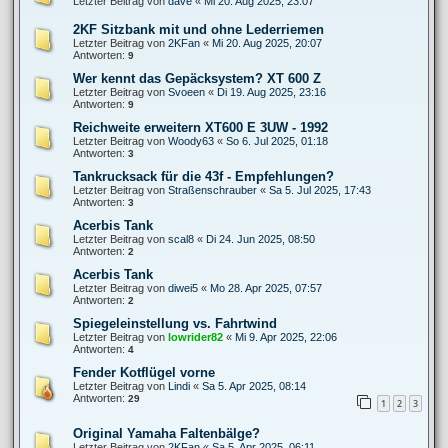
Letzter Beitrag von
dave
«
Mi 20. Aug 2025, 23:07
2KF Sitzbank mit und ohne Lederriemen
Letzter Beitrag von
2KFan
«
Mi 20. Aug 2025, 20:07
Antworten:
9
Wer kennt das Gepäcksystem? XT 600 Z
Letzter Beitrag von
Svoeen
«
Di 19. Aug 2025, 23:16
Antworten:
9
Reichweite erweitern XT600 E 3UW - 1992
Letzter Beitrag von
Woody63
«
So 6. Jul 2025, 01:18
Antworten:
3
Tankrucksack für die 43f - Empfehlungen?
Letzter Beitrag von
Straßenschrauber
«
Sa 5. Jul 2025, 17:43
Antworten:
3
Acerbis Tank
Letzter Beitrag von
scal8
«
Di 24. Jun 2025, 08:50
Antworten:
2
Acerbis Tank
Letzter Beitrag von
diwei5
«
Mo 28. Apr 2025, 07:57
Antworten:
2
Spiegeleinstellung vs. Fahrtwind
Letzter Beitrag von
lowrider82
«
Mi 9. Apr 2025, 22:06
Antworten:
4
Fender Kotflügel vorne
Letzter Beitrag von
Lindi
«
Sa 5. Apr 2025, 08:14
Antworten:
29
1
2
3
Original Yamaha Faltenbälge?
Letzter Beitrag von
2KFan
«
Sa 5. Apr 2025, 06:11