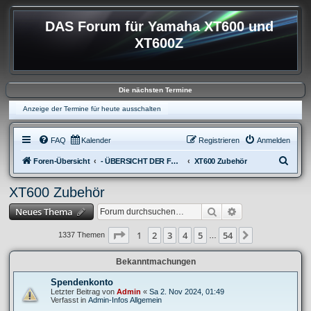
DAS Forum für Yamaha XT600 und
XT600Z
Die nächsten Termine
Anzeige der Termine für heute ausschalten
FAQ
Kalender
Registrieren
Anmelden
S
Foren-Übersicht
- ÜBERSICHT DER FOREN XT600
XT600 Zubehör
u
XT600 Zubehör
c
Suche
Erweiterte Suche
Neues Thema
h
e
Seite
1
von
54
1
2
3
4
5
54
Nächste
1337 Themen
…
Bekanntmachungen
Spendenkonto
Letzter Beitrag von
Admin
«
Sa 2. Nov 2024, 01:49
Verfasst in
Admin-Infos Allgemein