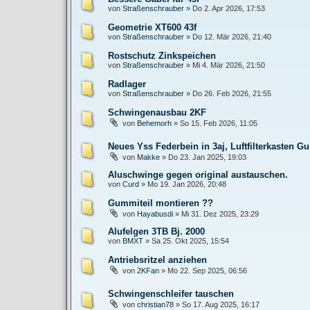
von
Straßenschrauber
»
Do 2. Apr 2026, 17:53
Geometrie XT600 43f
von
Straßenschrauber
»
Do 12. Mär 2026, 21:40
Rostschutz Zinkspeichen
von
Straßenschrauber
»
Mi 4. Mär 2026, 21:50
Radlager
von
Straßenschrauber
»
Do 26. Feb 2026, 21:55
Schwingenausbau 2KF
von
Behemorh
»
So 15. Feb 2026, 11:05
Neues Yss Federbein in 3aj, Luftfilterkasten 
von
Makke
»
Do 23. Jan 2025, 19:03
Aluschwinge gegen original austauschen.
von
Curd
»
Mo 19. Jan 2026, 20:48
Gummiteil montieren ??
von
Hayabusdi
»
Mi 31. Dez 2025, 23:29
Alufelgen 3TB Bj. 2000
von
BMXT
»
Sa 25. Okt 2025, 15:54
Antriebsritzel anziehen
von
2KFan
»
Mo 22. Sep 2025, 06:56
Schwingenschleifer tauschen
von
christian78
»
So 17. Aug 2025, 16:17