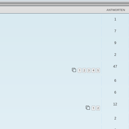
ANTWORTEN
1
7
9
2
47
1
2
3
4
5
6
6
12
1
2
2