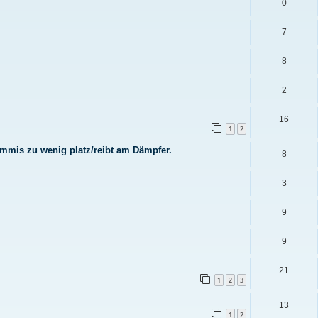
0
7
8
2
16
1
2
Gummis zu wenig platz/reibt am Dämpfer.
8
3
9
9
21
1
2
3
13
1
2