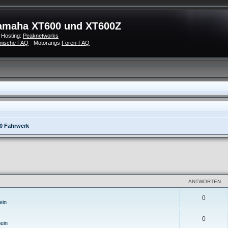
amaha XT600 und XT600Z
 Hosting:
Peaknetworks
nische FAQ
- Motorangs
Foren-FAQ
0 Fahrwerk
eiterte Suche
ANTWORTEN
0
ein
0
ein