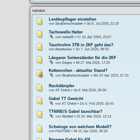
THEMEN
Lenkkopflager einstellen
von
Straßenschrauber
»
So 5. Jul 2026, 22:29
Tachowelle Halter
von
swba65
»
Fr 10. Apr 2009, 20:07
Tauchrohre 3TB in 2KF geht das?
von
theodosius
»
So 7. Jun 2026, 08:59
Längerer Seitenständer für die 2KF
von
Geges
»
Mi 27. Mai 2026, 17:55
Kettenrollen - aktueller Stand?
von
Straßenschrauber
»
Mo 24. Apr 2023, 07:10
Ruckdämpfer
von
XT Onkel
»
Sa 9. Mai 2026, 05:58
Gabel TT Gewicht
von
XT Onkel
»
Do 5. Feb 2026, 05:43
TT600E/S Gabel tauschbar?
von
Woddel
»
Di 10. Mär 2026, 12:12
Schwinge von welchem Modell?
von
FloXT600
»
Mi 15. Apr 2026, 09:16
Bessere Gabel für 43f