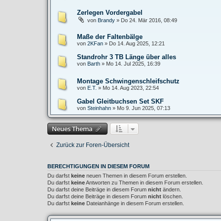
Zerlegen Vordergabel
von
Brandy
»
Do 24. Mär 2016, 08:49
Maße der Faltenbälge
von
2KFan
»
Do 14. Aug 2025, 12:21
Standrohr 3 TB Länge über alles
von
Barth
»
Mo 14. Jul 2025, 16:39
Montage Schwingenschleifschutz
von
E.T.
»
Mo 14. Aug 2023, 22:54
Gabel Gleitbuchsen Set SKF
von
Steinhahn
»
Mo 9. Jun 2025, 07:13
Neues Thema
Zurück zur Foren-Übersicht
BERECHTIGUNGEN IN DIESEM FORUM
Du darfst
keine
neuen Themen in diesem Forum erstellen.
Du darfst
keine
Antworten zu Themen in diesem Forum erstellen.
Du darfst deine Beiträge in diesem Forum
nicht
ändern.
Du darfst deine Beiträge in diesem Forum
nicht
löschen.
Du darfst
keine
Dateianhänge in diesem Forum erstellen.