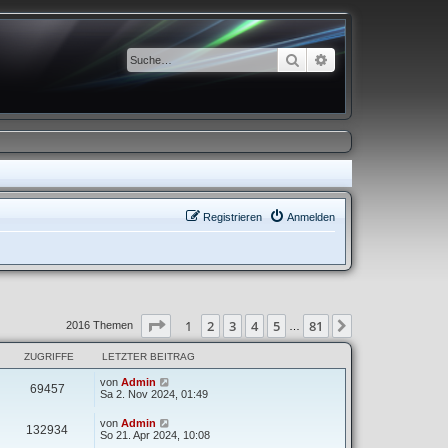
Suche
Erweiterte Suche
Registrieren
Anmelden
Seite
1
von
81
1
2
3
4
5
81
Nächste
2016 Themen
…
ZUGRIFFE
LETZTER BEITRAG
von
Admin
69457
Sa 2. Nov 2024, 01:49
von
Admin
132934
So 21. Apr 2024, 10:08