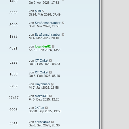
1493
Do 2. Apr 2026, 17:53
von
puki
3828
Di 24. Mär 2026, 07:49
von
Straßenschrauber
3040
So 8. Mär 2026, 11:58
von
Straßenschrauber
1382
Mi 4. Mär 2026, 20:10
von
lowrider82
4891
Sa 21. Feb 2026, 13:22
von
XT Onkel
5223
Do 5. Feb 2026, 08:33
von
XT Onkel
1658
Do 5. Feb 2026, 05:40
von
Hayabusdi
2792
Mi 7. Jan 2026, 18:58
von
MaltesXT
27417
Fr 5. Dez 2025, 12:23
von
2KFan
6008
So 28. Sep 2025, 19:58
von
christian78
4465
Sa 6. Sep 2025, 20:30