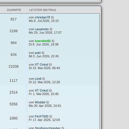
ZUGRIFFE
LETZTER BEITRAG
von
christian78
817
Mo 6. Jul 2026, 15:15
von
casamoto
3199
Mo 29. Jun 2026, 17:07
von
lowrider82
964
Di 9. Jun 2026, 18:38
von
puki
634
Mi 3. Jun 2026, 22:45
von
XT Onkel
21036
Di 19. Mai 2026, 06:44
von
Lindi
1117
Di 12. Mai 2026, 12:28
von
XT Onkel
2314
Fr 1. Mai 2026, 15:40
von
Woddel
5356
Mo 20. Apr 2026, 14:41
von
FloXT600
1060
Fr 17. Apr 2026, 12:04
von
Straßenschrauber