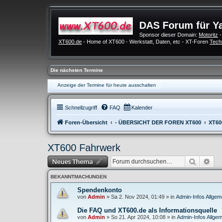
DAS Forum für Y
Sponsor dieser Domain:
Motoritz
-
XT600.de
- Home of XT600 - Werkstatt, Daten, etc - XT-Foren
Tech
Die nächsten Termine
Anzeige der Termine für heute ausschalten
Schnellzugriff
FAQ
Kalender
Foren-Übersicht
- ÜBERSICHT DER FOREN XT600
XT60
XT600 Fahrwerk
Suche
Erw
Neues Thema
BEKANNTMACHUNGEN
Spendenkonto
von
Admin
»
Sa 2. Nov 2024, 01:49
» in
Admin-Infos Allgem
Die FAQ und XT600.de als Informationsquelle
von
Admin
»
So 21. Apr 2024, 10:08
» in
Admin-Infos Allgem