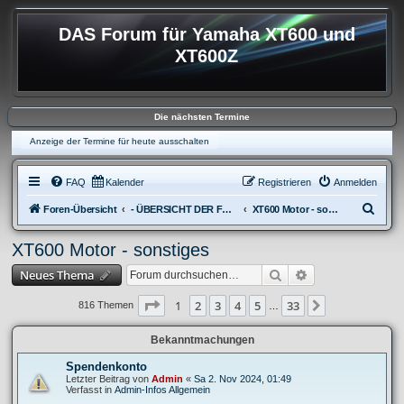
DAS Forum für Yamaha XT600 und
XT600Z
Die nächsten Termine
Anzeige der Termine für heute ausschalten
FAQ
Kalender
Registrieren
Anmelden
S
Foren-Übersicht
- ÜBERSICHT DER FOREN XT600
XT600 Motor - sonstiges
u
XT600 Motor - sonstiges
c
Suche
Erweiterte Suche
Neues Thema
h
e
Seite
1
von
33
1
2
3
4
5
33
Nächste
816 Themen
…
Bekanntmachungen
Spendenkonto
Letzter Beitrag von
Admin
«
Sa 2. Nov 2024, 01:49
Verfasst in
Admin-Infos Allgemein