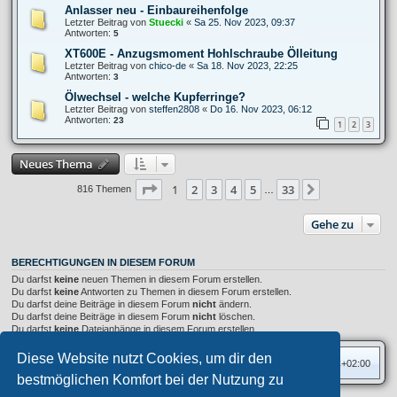
Anlasser neu - Einbaureihenfolge
Letzter Beitrag von
Stuecki
«
Sa 25. Nov 2023, 09:37
Antworten:
5
XT600E - Anzugsmoment Hohlschraube Ölleitung
Letzter Beitrag von
chico-de
«
Sa 18. Nov 2023, 22:25
Antworten:
3
Ölwechsel - welche Kupferringe?
Letzter Beitrag von
steffen2808
«
Do 16. Nov 2023, 06:12
Antworten:
23
1
2
3
Neues Thema
Seite
1
von
33
1
2
3
4
5
33
Nächste
816 Themen
…
Gehe zu
BERECHTIGUNGEN IN DIESEM FORUM
Du darfst
keine
neuen Themen in diesem Forum erstellen.
Du darfst
keine
Antworten zu Themen in diesem Forum erstellen.
Du darfst deine Beiträge in diesem Forum
nicht
ändern.
Du darfst deine Beiträge in diesem Forum
nicht
löschen.
Du darfst
keine
Dateianhänge in diesem Forum erstellen.
Diese Website nutzt Cookies, um dir den
Foren-Übersicht
Alle Zeiten sind
UTC+02:00
bestmöglichen Komfort bei der Nutzung zu