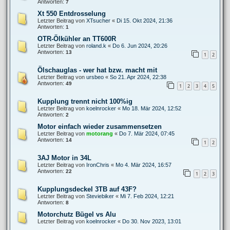
Antworten:
7
Xt 550 Entdrosselung
Letzter Beitrag von
XTsucher
«
Di 15. Okt 2024, 21:36
Antworten:
1
OTR-Ölkühler an TT600R
Letzter Beitrag von
roland.k
«
Do 6. Jun 2024, 20:26
Antworten:
13
1
2
Ölschauglas - wer hat bzw. macht mit
Letzter Beitrag von
ursbeo
«
So 21. Apr 2024, 22:38
Antworten:
49
1
2
3
4
5
Kupplung trennt nicht 100%ig
Letzter Beitrag von
koelnrocker
«
Mo 18. Mär 2024, 12:52
Antworten:
2
Motor einfach wieder zusammensetzen
Letzter Beitrag von
motorang
«
Do 7. Mär 2024, 07:45
Antworten:
14
1
2
3AJ Motor in 34L
Letzter Beitrag von
IronChris
«
Mo 4. Mär 2024, 16:57
Antworten:
22
1
2
3
Kupplungsdeckel 3TB auf 43F?
Letzter Beitrag von
Steviebiker
«
Mi 7. Feb 2024, 12:21
Antworten:
8
Motorchutz Bügel vs Alu
Letzter Beitrag von
koelnrocker
«
Do 30. Nov 2023, 13:01