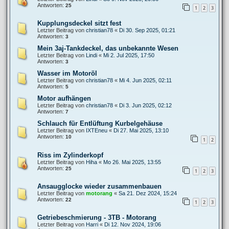
Antworten:
25
1
2
3
Kupplungsdeckel sitzt fest
Letzter Beitrag von
christian78
«
Di 30. Sep 2025, 01:21
Antworten:
3
Mein 3aj-Tankdeckel, das unbekannte Wesen
Letzter Beitrag von
Lindi
«
Mi 2. Jul 2025, 17:50
Antworten:
3
Wasser im Motoröl
Letzter Beitrag von
christian78
«
Mi 4. Jun 2025, 02:11
Antworten:
5
Motor aufhängen
Letzter Beitrag von
christian78
«
Di 3. Jun 2025, 02:12
Antworten:
7
Schlauch für Entlüftung Kurbelgehäuse
Letzter Beitrag von
IXTEneu
«
Di 27. Mai 2025, 13:10
Antworten:
10
1
2
Riss im Zylinderkopf
Letzter Beitrag von
Hiha
«
Mo 26. Mai 2025, 13:55
Antworten:
25
1
2
3
Ansaugglocke wieder zusammenbauen
Letzter Beitrag von
motorang
«
Sa 21. Dez 2024, 15:24
Antworten:
22
1
2
3
Getriebeschmierung - 3TB - Motorang
Letzter Beitrag von
Harri
«
Di 12. Nov 2024, 19:06