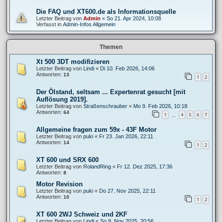
Die FAQ und XT600.de als Informationsquelle
Letzter Beitrag von
Admin
«
So 21. Apr 2024, 10:08
Verfasst in
Admin-Infos Allgemein
Themen
Xt 500 3DT modifizieren
Letzter Beitrag von
Lindi
«
Di 10. Feb 2026, 14:06
Antworten:
13
1
2
Der Ölstand, seltsam ... Expertenrat gesucht [mit
Auflösung 2019].
Letzter Beitrag von
Straßenschrauber
«
Mo 9. Feb 2026, 10:18
Antworten:
64
1
4
5
6
7
…
Allgemeine fragen zum 59x - 43F Motor
Letzter Beitrag von
puki
«
Fr 23. Jan 2026, 22:11
Antworten:
14
1
2
XT 600 und SRX 600
Letzter Beitrag von
RolandRing
«
Fr 12. Dez 2025, 17:36
Antworten:
8
Motor Revision
Letzter Beitrag von
puki
«
Do 27. Nov 2025, 22:11
Antworten:
10
1
2
XT 600 2WJ Schweiz und 2KF
Letzter Beitrag von
Lindi
«
So 9. Nov 2025, 20:56