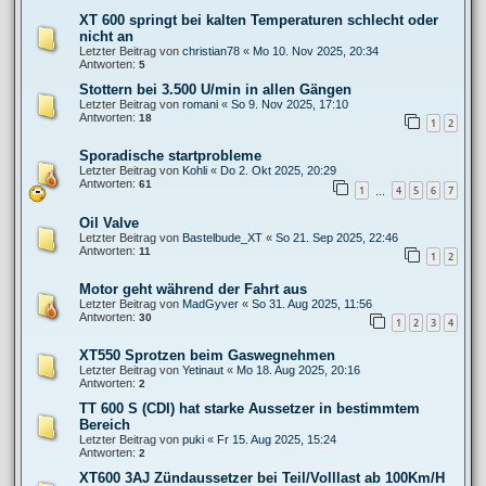
XT 600 springt bei kalten Temperaturen schlecht oder
nicht an
Letzter Beitrag von
christian78
«
Mo 10. Nov 2025, 20:34
Antworten:
5
Stottern bei 3.500 U/min in allen Gängen
Letzter Beitrag von
romani
«
So 9. Nov 2025, 17:10
Antworten:
18
1
2
Sporadische startprobleme
Letzter Beitrag von
Kohli
«
Do 2. Okt 2025, 20:29
Antworten:
61
1
4
5
6
7
…
Oil Valve
Letzter Beitrag von
Bastelbude_XT
«
So 21. Sep 2025, 22:46
Antworten:
11
1
2
Motor geht während der Fahrt aus
Letzter Beitrag von
MadGyver
«
So 31. Aug 2025, 11:56
Antworten:
30
1
2
3
4
XT550 Sprotzen beim Gaswegnehmen
Letzter Beitrag von
Yetinaut
«
Mo 18. Aug 2025, 20:16
Antworten:
2
TT 600 S (CDI) hat starke Aussetzer in bestimmtem
Bereich
Letzter Beitrag von
puki
«
Fr 15. Aug 2025, 15:24
Antworten:
2
XT600 3AJ Zündaussetzer bei Teil/Volllast ab 100Km/H