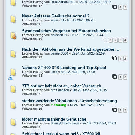
Letzter Beitrag von
DreiTehBeh1991
«
So 20. Jul 2025, 18:57
Antworten:
17
1
2
Neuer Anlasser Geräusche normal ?
Letzter Beitrag von
kayu
«
Do 10. Jul 2025, 06:28
Antworten:
9
Systematisches Vorgehen bei Motorgeräuschen
Letzter Beitrag von
christian78
«
Fr 27. Jun 2025, 11:44
Antworten:
39
1
2
3
4
Nach dem Abholen aus der Werkstatt abgestorben...
Letzter Beitrag von
penner3000
«
Di 24. Jun 2025, 22:59
Antworten:
13
1
2
Yamaha XT 600 3TB Leistung und Top Speed
Letzter Beitrag von
Lindi
«
Mo 12. Mai 2025, 17:08
Antworten:
18
1
2
3TB springt kalt nicht an, hoher Verbrauch
Letzter Beitrag von
crosstheiron
«
Do 20. Mär 2025, 09:15
Antworten:
2
stärker werdende Vibrationen - Ursachenforschung
Letzter Beitrag von
motorang
«
Mi 25. Dez 2024, 08:23
Antworten:
16
1
2
Motor macht mahlende Geräusche
Letzter Beitrag von
YoungXTEnthusiast
«
Fr 18. Okt 2024, 13:09
Antworten:
3
Schlechter Leerlauf wenn heiß - XT600 34l