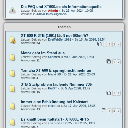
Die FAQ und XT600.de als Informationsquelle
Letzter Beitrag von
Admin
«
So 21. Apr 2024, 10:08
Verfasst in
Admin-Infos Allgemein
Themen
XT 600 K 3TB (1991) läuft nur 80km/h?
Letzter Beitrag von
DreiTehBeh1991
«
Sa 18. Jul 2026, 19:54
Antworten:
34
1
2
3
4
Motor geht im Stand aus
Letzter Beitrag von
Schmidtli
«
Mo 1. Jun 2026, 11:31
Antworten:
11
1
2
Yamaha XT 600 E springt nicht mehr an
Letzter Beitrag von
Marvin99
«
Di 21. Apr 2026, 23:03
Antworten:
4
3TB Startproblem laufende Nummer 736
Letzter Beitrag von
PietXT
«
So 5. Apr 2026, 13:42
Antworten:
16
1
2
Immer eine Fehlzündung bei Kaltstart
Letzter Beitrag von
chico-de
«
Sa 17. Jan 2026, 18:38
Antworten:
23
1
2
3
Es knallt beim Kaltstart - XT600E 4PT5
Letzter Beitrag von
chico-de
«
Do 25. Dez 2025, 19:35
Antworten:
7