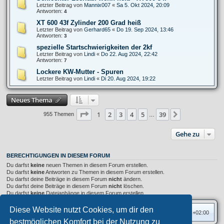
Letzter Beitrag von
Mannix007
«
Sa 5. Okt 2024, 20:09
Antworten:
4
XT 600 43f Zylinder 200 Grad heiß
Letzter Beitrag von
Gerhard65
«
Do 19. Sep 2024, 13:46
Antworten:
3
spezielle Startschwierigkeiten der 2kf
Letzter Beitrag von
Lindi
«
Do 22. Aug 2024, 22:42
Antworten:
7
Lockere KW-Mutter - Spuren
Letzter Beitrag von
Lindi
«
Di 20. Aug 2024, 19:22
Neues Thema
Seite
1
von
39
1
2
3
4
5
39
Nächste
955 Themen
…
Gehe zu
BERECHTIGUNGEN IN DIESEM FORUM
Du darfst
keine
neuen Themen in diesem Forum erstellen.
Du darfst
keine
Antworten zu Themen in diesem Forum erstellen.
Du darfst deine Beiträge in diesem Forum
nicht
ändern.
Du darfst deine Beiträge in diesem Forum
nicht
löschen.
Du darfst
keine
Dateianhänge in diesem Forum erstellen.
Diese Website nutzt Cookies, um dir den
Foren-Übersicht
Alle Zeiten sind
UTC+02:00
bestmöglichen Komfort bei der Nutzung zu