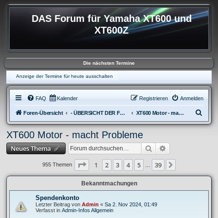
DAS Forum für Yamaha XT600 und
XT600Z
Die nächsten Termine
Anzeige der Termine für heute ausschalten
FAQ
Kalender
Registrieren
Anmelden
S
Foren-Übersicht
- ÜBERSICHT DER FOREN XT600
XT600 Motor - macht Probleme
u
XT600 Motor - macht Probleme
c
Suche
Erweiterte Suche
Neues Thema
h
e
Seite
1
von
39
1
2
3
4
5
39
Nächste
955 Themen
…
Bekanntmachungen
Spendenkonto
Letzter Beitrag von
Admin
«
Sa 2. Nov 2024, 01:49
Verfasst in
Admin-Infos Allgemein