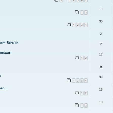
1
3
4
5
6
7
…
11
1
2
30
1
2
3
4
2
mtem Bereich
2
100Km/H
17
1
2
9
n
39
1
2
3
4
en...
13
1
2
18
1
2