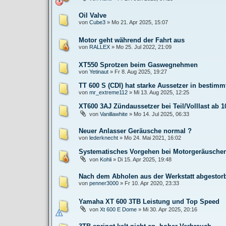
Oil Valve
von
Cube3
»
Mo 21. Apr 2025, 15:07
Motor geht während der Fahrt aus
von
RALLEX
»
Mo 25. Jul 2022, 21:09
XT550 Sprotzen beim Gaswegnehmen
von
Yetinaut
»
Fr 8. Aug 2025, 19:27
TT 600 S (CDI) hat starke Aussetzer in bestim
von
mr_extreme112
»
Mi 13. Aug 2025, 12:25
XT600 3AJ Zündaussetzer bei Teil/Volllast ab 
von
Vanillawhite
»
Mo 14. Jul 2025, 06:33
Neuer Anlasser Geräusche normal ?
von
lederknecht
»
Mo 24. Mai 2021, 16:02
Systematisches Vorgehen bei Motorgeräusche
von
Kohli
»
Di 15. Apr 2025, 19:48
Nach dem Abholen aus der Werkstatt abgestorb
von
penner3000
»
Fr 10. Apr 2020, 23:33
Yamaha XT 600 3TB Leistung und Top Speed
von
Xt 600 E Dome
»
Mi 30. Apr 2025, 20:16