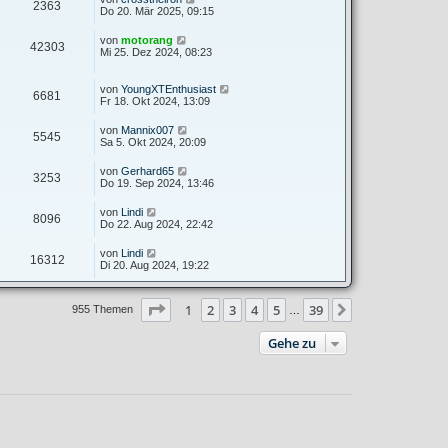
2363
Do 20. Mär 2025, 09:15
von
motorang
42303
Mi 25. Dez 2024, 08:23
von
YoungXTEnthusiast
6681
Fr 18. Okt 2024, 13:09
von
Mannix007
5545
Sa 5. Okt 2024, 20:09
von
Gerhard65
3253
Do 19. Sep 2024, 13:46
von
Lindi
8096
Do 22. Aug 2024, 22:42
von
Lindi
16312
Di 20. Aug 2024, 19:22
Seite
1
von
39
1
2
3
4
5
39
Nächste
955 Themen
…
Gehe zu