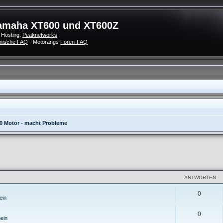
amaha XT600 und XT600Z
 Hosting:
Peaknetworks
nische FAQ
- Motorangs
Foren-FAQ
0 Motor - macht Probleme
eiterte Suche
ANTWORTEN
0
ein
0
ein