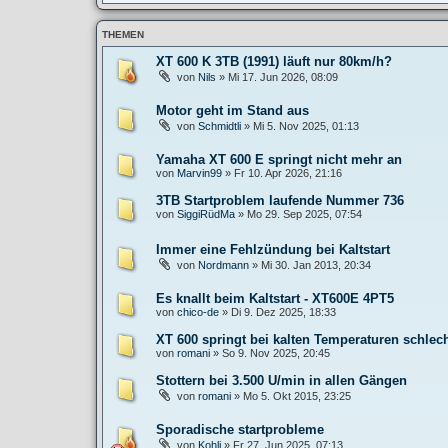
THEMEN
XT 600 K 3TB (1991) läuft nur 80km/h?
von
Nils
»
Mi 17. Jun 2026, 08:09
Motor geht im Stand aus
von
Schmidtli
»
Mi 5. Nov 2025, 01:13
Yamaha XT 600 E springt nicht mehr an
von
Marvin99
»
Fr 10. Apr 2026, 21:16
3TB Startproblem laufende Nummer 736
von
SiggiRüdMa
»
Mo 29. Sep 2025, 07:54
Immer eine Fehlzündung bei Kaltstart
von
Nordmann
»
Mi 30. Jan 2013, 20:34
Es knallt beim Kaltstart - XT600E 4PT5
von
chico-de
»
Di 9. Dez 2025, 18:33
XT 600 springt bei kalten Temperaturen schlech
von
romani
»
So 9. Nov 2025, 20:45
Stottern bei 3.500 U/min in allen Gängen
von
romani
»
Mo 5. Okt 2015, 23:25
Sporadische startprobleme
von
Kohli
»
Fr 27. Jun 2025, 07:13