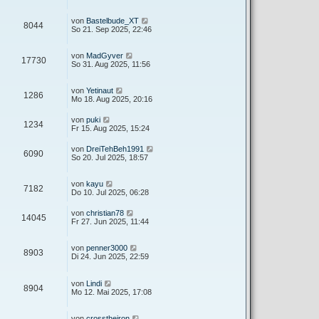
von
Bastelbude_XT
8044
So 21. Sep 2025, 22:46
von
MadGyver
17730
So 31. Aug 2025, 11:56
von
Yetinaut
1286
Mo 18. Aug 2025, 20:16
von
puki
1234
Fr 15. Aug 2025, 15:24
von
DreiTehBeh1991
6090
So 20. Jul 2025, 18:57
von
kayu
7182
Do 10. Jul 2025, 06:28
von
christian78
14045
Fr 27. Jun 2025, 11:44
von
penner3000
8903
Di 24. Jun 2025, 22:59
von
Lindi
8904
Mo 12. Mai 2025, 17:08
von
crosstheiron