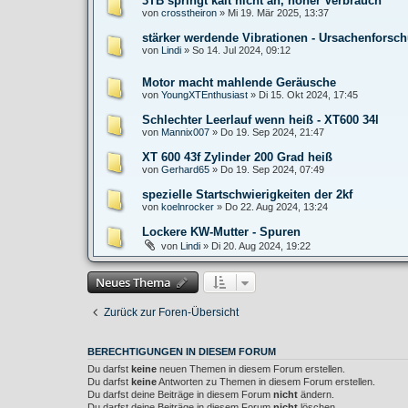
3TB springt kalt nicht an, hoher Verbrauch
von
crosstheiron
»
Mi 19. Mär 2025, 13:37
stärker werdende Vibrationen - Ursachenforsc
von
Lindi
»
So 14. Jul 2024, 09:12
Motor macht mahlende Geräusche
von
YoungXTEnthusiast
»
Di 15. Okt 2024, 17:45
Schlechter Leerlauf wenn heiß - XT600 34l
von
Mannix007
»
Do 19. Sep 2024, 21:47
XT 600 43f Zylinder 200 Grad heiß
von
Gerhard65
»
Do 19. Sep 2024, 07:49
spezielle Startschwierigkeiten der 2kf
von
koelnrocker
»
Do 22. Aug 2024, 13:24
Lockere KW-Mutter - Spuren
von
Lindi
»
Di 20. Aug 2024, 19:22
Neues Thema
Zurück zur Foren-Übersicht
BERECHTIGUNGEN IN DIESEM FORUM
Du darfst
keine
neuen Themen in diesem Forum erstellen.
Du darfst
keine
Antworten zu Themen in diesem Forum erstellen.
Du darfst deine Beiträge in diesem Forum
nicht
ändern.
Du darfst deine Beiträge in diesem Forum
nicht
löschen.