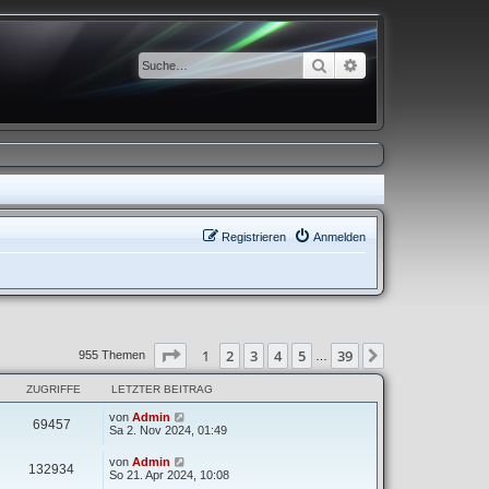
Suche
Erweiterte Suche
Registrieren
Anmelden
Seite
1
von
39
1
2
3
4
5
39
Nächste
955 Themen
…
ZUGRIFFE
LETZTER BEITRAG
von
Admin
69457
Sa 2. Nov 2024, 01:49
von
Admin
132934
So 21. Apr 2024, 10:08