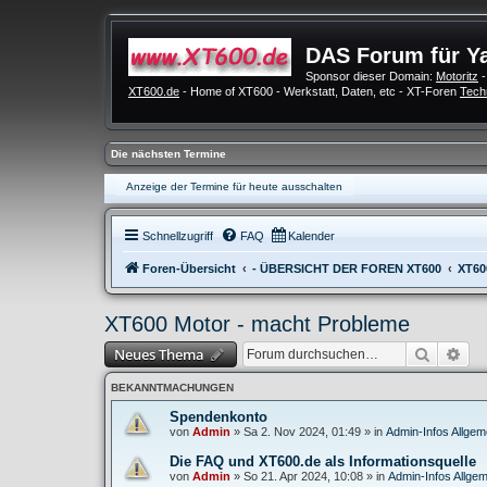
DAS Forum für Y
Sponsor dieser Domain:
Motoritz
-
XT600.de
- Home of XT600 - Werkstatt, Daten, etc - XT-Foren
Tech
Die nächsten Termine
Anzeige der Termine für heute ausschalten
Schnellzugriff
FAQ
Kalender
Foren-Übersicht
- ÜBERSICHT DER FOREN XT600
XT60
XT600 Motor - macht Probleme
Suche
Erw
Neues Thema
BEKANNTMACHUNGEN
Spendenkonto
von
Admin
»
Sa 2. Nov 2024, 01:49
» in
Admin-Infos Allgem
Die FAQ und XT600.de als Informationsquelle
von
Admin
»
So 21. Apr 2024, 10:08
» in
Admin-Infos Allgem