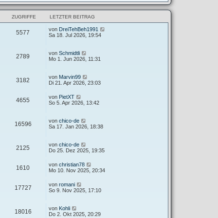
ZUGRIFFE
LETZTER BEITRAG
von
DreiTehBeh1991
5577
Sa 18. Jul 2026, 19:54
von
Schmidtli
2789
Mo 1. Jun 2026, 11:31
von
Marvin99
3182
Di 21. Apr 2026, 23:03
von
PietXT
4655
So 5. Apr 2026, 13:42
von
chico-de
16596
Sa 17. Jan 2026, 18:38
von
chico-de
2125
Do 25. Dez 2025, 19:35
von
christian78
1610
Mo 10. Nov 2025, 20:34
von
romani
17727
So 9. Nov 2025, 17:10
von
Kohli
18016
Do 2. Okt 2025, 20:29