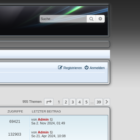
Suche
Erweiterte Suche
Registrieren
Anmelden
Seite
1
von
39
1
2
3
4
5
39
Nächste
955 Themen
…
ZUGRIFFE
LETZTER BEITRAG
von
Admin
69421
Sa 2. Nov 2024, 01:49
von
Admin
132903
So 21. Apr 2024, 10:08