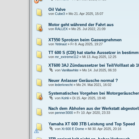
Oil Valve
von
Cube3
»
Mo 21. Apr 2025, 15:07
Motor geht während der Fahrt aus
von
RALLEX
»
Mo 25. Jul 2022, 21:09
XT550 Sprotzen beim Gaswegnehmen
von
Yetinaut
»
Fr 8. Aug 2025, 19:27
TT 600 S (CDI) hat starke Aussetzer in bestim
von
mr_extreme112
»
Mi 13. Aug 2025, 12:25
XT600 3AJ Zündaussetzer bei Teil/Volllast ab 
von
Vanillawhite
»
Mo 14. Jul 2025, 06:33
Neuer Anlasser Geräusche normal ?
von
lederknecht
»
Mo 24. Mai 2021, 16:02
Systematisches Vorgehen bei Motorgeräusche
von
Kohli
»
Di 15. Apr 2025, 19:48
Nach dem Abholen aus der Werkstatt abgestorb
von
penner3000
»
Fr 10. Apr 2020, 23:33
Yamaha XT 600 3TB Leistung und Top Speed
von
Xt 600 E Dome
»
Mi 30. Apr 2025, 20:16