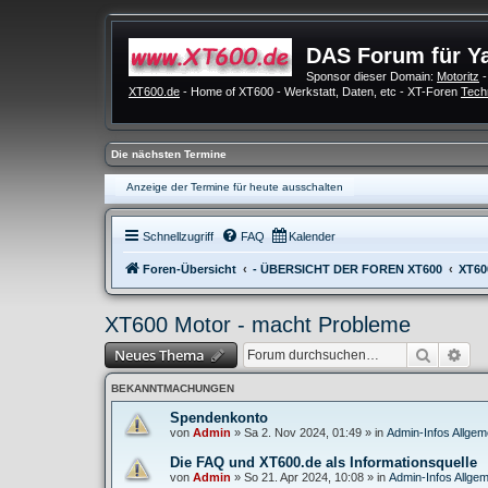
DAS Forum für Y
Sponsor dieser Domain:
Motoritz
-
XT600.de
- Home of XT600 - Werkstatt, Daten, etc - XT-Foren
Tech
Die nächsten Termine
Anzeige der Termine für heute ausschalten
Schnellzugriff
FAQ
Kalender
Foren-Übersicht
- ÜBERSICHT DER FOREN XT600
XT60
XT600 Motor - macht Probleme
Suche
Erw
Neues Thema
BEKANNTMACHUNGEN
Spendenkonto
von
Admin
»
Sa 2. Nov 2024, 01:49
» in
Admin-Infos Allgem
Die FAQ und XT600.de als Informationsquelle
von
Admin
»
So 21. Apr 2024, 10:08
» in
Admin-Infos Allgem