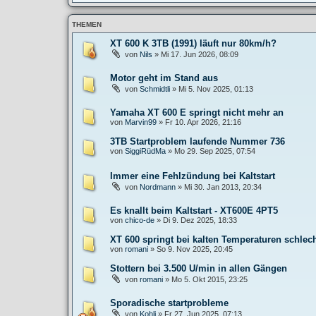
THEMEN
XT 600 K 3TB (1991) läuft nur 80km/h?
von
Nils
»
Mi 17. Jun 2026, 08:09
Motor geht im Stand aus
von
Schmidtli
»
Mi 5. Nov 2025, 01:13
Yamaha XT 600 E springt nicht mehr an
von
Marvin99
»
Fr 10. Apr 2026, 21:16
3TB Startproblem laufende Nummer 736
von
SiggiRüdMa
»
Mo 29. Sep 2025, 07:54
Immer eine Fehlzündung bei Kaltstart
von
Nordmann
»
Mi 30. Jan 2013, 20:34
Es knallt beim Kaltstart - XT600E 4PT5
von
chico-de
»
Di 9. Dez 2025, 18:33
XT 600 springt bei kalten Temperaturen schlech
von
romani
»
So 9. Nov 2025, 20:45
Stottern bei 3.500 U/min in allen Gängen
von
romani
»
Mo 5. Okt 2015, 23:25
Sporadische startprobleme
von
Kohli
»
Fr 27. Jun 2025, 07:13