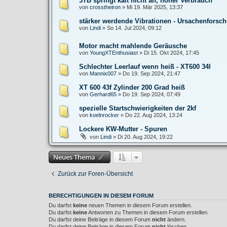
3TB springt kalt nicht an, hoher Verbrauch
von
crosstheiron
»
Mi 19. Mär 2025, 13:37
stärker werdende Vibrationen - Ursachenforsc
von
Lindi
»
So 14. Jul 2024, 09:12
Motor macht mahlende Geräusche
von
YoungXTEnthusiast
»
Di 15. Okt 2024, 17:45
Schlechter Leerlauf wenn heiß - XT600 34l
von
Mannix007
»
Do 19. Sep 2024, 21:47
XT 600 43f Zylinder 200 Grad heiß
von
Gerhard65
»
Do 19. Sep 2024, 07:49
spezielle Startschwierigkeiten der 2kf
von
koelnrocker
»
Do 22. Aug 2024, 13:24
Lockere KW-Mutter - Spuren
von
Lindi
»
Di 20. Aug 2024, 19:22
Neues Thema
Zurück zur Foren-Übersicht
BERECHTIGUNGEN IN DIESEM FORUM
Du darfst
keine
neuen Themen in diesem Forum erstellen.
Du darfst
keine
Antworten zu Themen in diesem Forum erstellen.
Du darfst deine Beiträge in diesem Forum
nicht
ändern.
Du darfst deine Beiträge in diesem Forum
nicht
löschen.