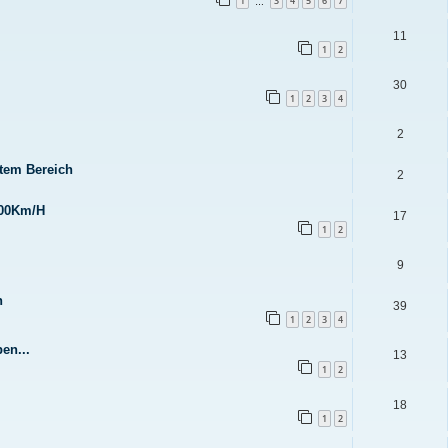
1
3
4
5
6
7
…
11
1
2
30
1
2
3
4
2
mtem Bereich
2
100Km/H
17
1
2
9
n
39
1
2
3
4
en...
13
1
2
18
1
2