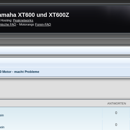
amaha XT600 und XT600Z
 Hosting:
Peaknetworks
nische FAQ
- Motorangs
Foren-FAQ
0 Motor - macht Probleme
eiterte Suche
ANTWORTEN
0
ein
0
ein