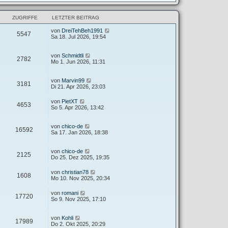
ZUGRIFFE
LETZTER BEITRAG
von
DreiTehBeh1991
5547
Sa 18. Jul 2026, 19:54
von
Schmidtli
2782
Mo 1. Jun 2026, 11:31
von
Marvin99
3181
Di 21. Apr 2026, 23:03
von
PietXT
4653
So 5. Apr 2026, 13:42
von
chico-de
16592
Sa 17. Jan 2026, 18:38
von
chico-de
2125
Do 25. Dez 2025, 19:35
von
christian78
1608
Mo 10. Nov 2025, 20:34
von
romani
17720
So 9. Nov 2025, 17:10
von
Kohli
17989
Do 2. Okt 2025, 20:29