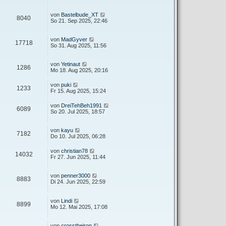
von
Bastelbude_XT
8040
So 21. Sep 2025, 22:46
von
MadGyver
17718
So 31. Aug 2025, 11:56
von
Yetinaut
1286
Mo 18. Aug 2025, 20:16
von
puki
1233
Fr 15. Aug 2025, 15:24
von
DreiTehBeh1991
6089
So 20. Jul 2025, 18:57
von
kayu
7182
Do 10. Jul 2025, 06:28
von
christian78
14032
Fr 27. Jun 2025, 11:44
von
penner3000
8883
Di 24. Jun 2025, 22:59
von
Lindi
8899
Mo 12. Mai 2025, 17:08
von
crosstheiron