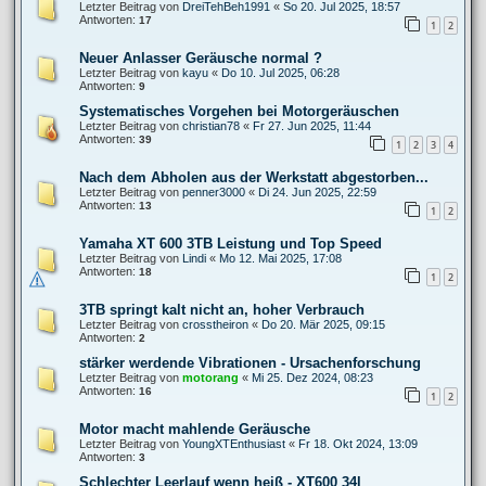
Letzter Beitrag von
DreiTehBeh1991
«
So 20. Jul 2025, 18:57
Antworten:
17
1
2
Neuer Anlasser Geräusche normal ?
Letzter Beitrag von
kayu
«
Do 10. Jul 2025, 06:28
Antworten:
9
Systematisches Vorgehen bei Motorgeräuschen
Letzter Beitrag von
christian78
«
Fr 27. Jun 2025, 11:44
Antworten:
39
1
2
3
4
Nach dem Abholen aus der Werkstatt abgestorben...
Letzter Beitrag von
penner3000
«
Di 24. Jun 2025, 22:59
Antworten:
13
1
2
Yamaha XT 600 3TB Leistung und Top Speed
Letzter Beitrag von
Lindi
«
Mo 12. Mai 2025, 17:08
Antworten:
18
1
2
3TB springt kalt nicht an, hoher Verbrauch
Letzter Beitrag von
crosstheiron
«
Do 20. Mär 2025, 09:15
Antworten:
2
stärker werdende Vibrationen - Ursachenforschung
Letzter Beitrag von
motorang
«
Mi 25. Dez 2024, 08:23
Antworten:
16
1
2
Motor macht mahlende Geräusche
Letzter Beitrag von
YoungXTEnthusiast
«
Fr 18. Okt 2024, 13:09
Antworten:
3
Schlechter Leerlauf wenn heiß - XT600 34l