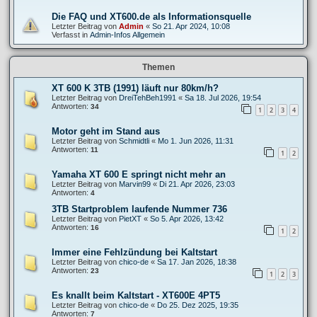
Die FAQ und XT600.de als Informationsquelle
Letzter Beitrag von
Admin
«
So 21. Apr 2024, 10:08
Verfasst in
Admin-Infos Allgemein
Themen
XT 600 K 3TB (1991) läuft nur 80km/h?
Letzter Beitrag von
DreiTehBeh1991
«
Sa 18. Jul 2026, 19:54
Antworten:
34
1
2
3
4
Motor geht im Stand aus
Letzter Beitrag von
Schmidtli
«
Mo 1. Jun 2026, 11:31
Antworten:
11
1
2
Yamaha XT 600 E springt nicht mehr an
Letzter Beitrag von
Marvin99
«
Di 21. Apr 2026, 23:03
Antworten:
4
3TB Startproblem laufende Nummer 736
Letzter Beitrag von
PietXT
«
So 5. Apr 2026, 13:42
Antworten:
16
1
2
Immer eine Fehlzündung bei Kaltstart
Letzter Beitrag von
chico-de
«
Sa 17. Jan 2026, 18:38
Antworten:
23
1
2
3
Es knallt beim Kaltstart - XT600E 4PT5
Letzter Beitrag von
chico-de
«
Do 25. Dez 2025, 19:35
Antworten:
7