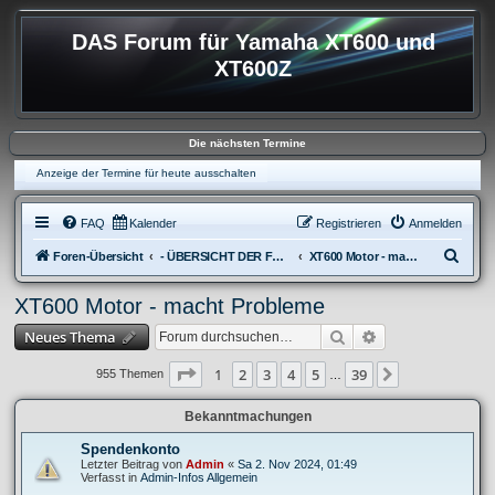
DAS Forum für Yamaha XT600 und
XT600Z
Die nächsten Termine
Anzeige der Termine für heute ausschalten
FAQ
Kalender
Registrieren
Anmelden
S
Foren-Übersicht
- ÜBERSICHT DER FOREN XT600
XT600 Motor - macht Probleme
u
XT600 Motor - macht Probleme
c
Suche
Erweiterte Suche
Neues Thema
h
e
Seite
1
von
39
1
2
3
4
5
39
Nächste
955 Themen
…
Bekanntmachungen
Spendenkonto
Letzter Beitrag von
Admin
«
Sa 2. Nov 2024, 01:49
Verfasst in
Admin-Infos Allgemein