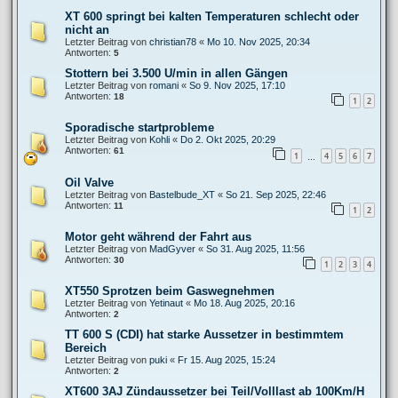
XT 600 springt bei kalten Temperaturen schlecht oder
nicht an
Letzter Beitrag von
christian78
«
Mo 10. Nov 2025, 20:34
Antworten:
5
Stottern bei 3.500 U/min in allen Gängen
Letzter Beitrag von
romani
«
So 9. Nov 2025, 17:10
Antworten:
18
1
2
Sporadische startprobleme
Letzter Beitrag von
Kohli
«
Do 2. Okt 2025, 20:29
Antworten:
61
1
4
5
6
7
…
Oil Valve
Letzter Beitrag von
Bastelbude_XT
«
So 21. Sep 2025, 22:46
Antworten:
11
1
2
Motor geht während der Fahrt aus
Letzter Beitrag von
MadGyver
«
So 31. Aug 2025, 11:56
Antworten:
30
1
2
3
4
XT550 Sprotzen beim Gaswegnehmen
Letzter Beitrag von
Yetinaut
«
Mo 18. Aug 2025, 20:16
Antworten:
2
TT 600 S (CDI) hat starke Aussetzer in bestimmtem
Bereich
Letzter Beitrag von
puki
«
Fr 15. Aug 2025, 15:24
Antworten:
2
XT600 3AJ Zündaussetzer bei Teil/Volllast ab 100Km/H