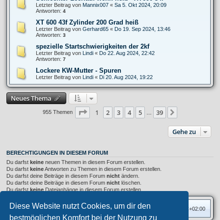
Letzter Beitrag von
Mannix007
«
Sa 5. Okt 2024, 20:09
Antworten:
4
XT 600 43f Zylinder 200 Grad heiß
Letzter Beitrag von
Gerhard65
«
Do 19. Sep 2024, 13:46
Antworten:
3
spezielle Startschwierigkeiten der 2kf
Letzter Beitrag von
Lindi
«
Do 22. Aug 2024, 22:42
Antworten:
7
Lockere KW-Mutter - Spuren
Letzter Beitrag von
Lindi
«
Di 20. Aug 2024, 19:22
Neues Thema
Seite
1
von
39
1
2
3
4
5
39
Nächste
955 Themen
…
Gehe zu
BERECHTIGUNGEN IN DIESEM FORUM
Du darfst
keine
neuen Themen in diesem Forum erstellen.
Du darfst
keine
Antworten zu Themen in diesem Forum erstellen.
Du darfst deine Beiträge in diesem Forum
nicht
ändern.
Du darfst deine Beiträge in diesem Forum
nicht
löschen.
Du darfst
keine
Dateianhänge in diesem Forum erstellen.
Diese Website nutzt Cookies, um dir den
Foren-Übersicht
Alle Zeiten sind
UTC+02:00
bestmöglichen Komfort bei der Nutzung zu