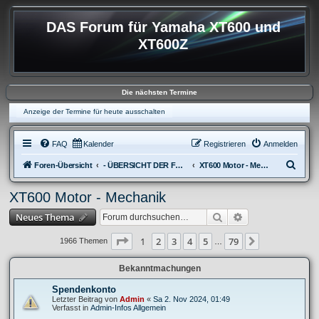
DAS Forum für Yamaha XT600 und
XT600Z
Die nächsten Termine
Anzeige der Termine für heute ausschalten
FAQ
Kalender
Registrieren
Anmelden
S
Foren-Übersicht
- ÜBERSICHT DER FOREN XT600
XT600 Motor - Mechanik
u
XT600 Motor - Mechanik
c
Suche
Erweiterte Suche
Neues Thema
h
e
Seite
1
von
79
1
2
3
4
5
79
Nächste
1966 Themen
…
Bekanntmachungen
Spendenkonto
Letzter Beitrag von
Admin
«
Sa 2. Nov 2024, 01:49
Verfasst in
Admin-Infos Allgemein