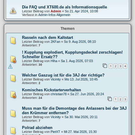
Die FAQ und XT600.de als Informationsquelle
Letzter Beitrag von
Admin
«
So 21. Apr 2024, 10:08
Verfasst in
Admin-Infos Allgemein
Themen
Rasseln nach dem Kaltstart
Letzter Beitrag von
2KFan
«
So 9. Aug 2026, 08:10
Antworten:
7
! Kupplung explodiert, Kupplungsdeckel zerschlagen!
Schneller Ersatz??
Letzter Beitrag von
Hiha
«
Sa 1. Aug 2026, 07:03
Antworten:
30
1
2
3
4
Welcher Gaszug ist für die 3AJ der richtige?
Letzter Beitrag von
Vicinity
«
Mo 13. Jul 2026, 10:45
Antworten:
2
Komisches Kickstarterverhalten
Letzter Beitrag von
christian78
«
Sa 27. Jun 2026, 20:24
Antworten:
24
1
2
3
Muss man für die Demontage des Anlassers bei der 3AJ
den Krümmer entfernen?
Letzter Beitrag von
Vicinity
«
Sa 30. Mai 2026, 20:11
Antworten:
7
Polrad abziehen
Letzter Beitrag von
PietXT
«
Mi 27. Mai 2026, 15:30