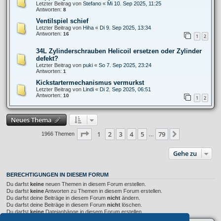
Letzter Beitrag von
Stefano
«
Mi 10. Sep 2025, 11:25
Antworten:
8
Ventilspiel schief
Letzter Beitrag von
Hiha
«
Di 9. Sep 2025, 13:34
Antworten:
16
1
2
34L Zylinderschrauben Helicoil ersetzen oder Zylinder
defekt?
Letzter Beitrag von
puki
«
So 7. Sep 2025, 23:24
Antworten:
1
Kickstartermechanismus vermurkst
Letzter Beitrag von
Lindi
«
Di 2. Sep 2025, 06:51
Antworten:
10
1
2
Neues Thema
Seite
1
von
79
1
2
3
4
5
79
Nächste
1966 Themen
…
Gehe zu
BERECHTIGUNGEN IN DIESEM FORUM
Du darfst
keine
neuen Themen in diesem Forum erstellen.
Du darfst
keine
Antworten zu Themen in diesem Forum erstellen.
Du darfst deine Beiträge in diesem Forum
nicht
ändern.
Du darfst deine Beiträge in diesem Forum
nicht
löschen.
Du darfst
keine
Dateianhänge in diesem Forum erstellen.