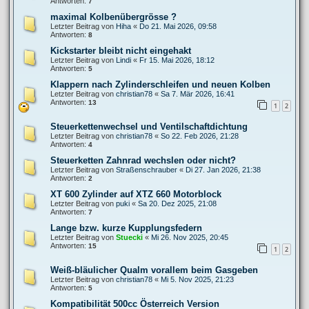
Antworten:
7
maximal Kolbenübergrösse ?
Letzter Beitrag von
Hiha
«
Do 21. Mai 2026, 09:58
Antworten:
8
Kickstarter bleibt nicht eingehakt
Letzter Beitrag von
Lindi
«
Fr 15. Mai 2026, 18:12
Antworten:
5
Klappern nach Zylinderschleifen und neuen Kolben
Letzter Beitrag von
christian78
«
Sa 7. Mär 2026, 16:41
Antworten:
13
1
2
Steuerkettenwechsel und Ventilschaftdichtung
Letzter Beitrag von
christian78
«
So 22. Feb 2026, 21:28
Antworten:
4
Steuerketten Zahnrad wechslen oder nicht?
Letzter Beitrag von
Straßenschrauber
«
Di 27. Jan 2026, 21:38
Antworten:
2
XT 600 Zylinder auf XTZ 660 Motorblock
Letzter Beitrag von
puki
«
Sa 20. Dez 2025, 21:08
Antworten:
7
Lange bzw. kurze Kupplungsfedern
Letzter Beitrag von
Stuecki
«
Mi 26. Nov 2025, 20:45
Antworten:
15
1
2
Weiß-bläulicher Qualm vorallem beim Gasgeben
Letzter Beitrag von
christian78
«
Mi 5. Nov 2025, 21:23
Antworten:
5
Kompatibilität 500cc Österreich Version