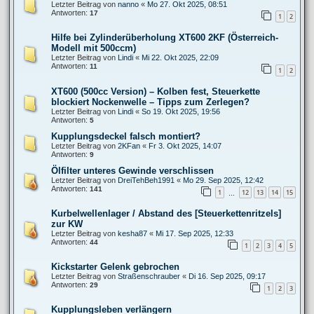
Letzter Beitrag von
nanno
«
Mo 27. Okt 2025, 08:51
Antworten:
17
1
2
Hilfe bei Zylinderüberholung XT600 2KF (Österreich-
Modell mit 500ccm)
Letzter Beitrag von
Lindi
«
Mi 22. Okt 2025, 22:09
Antworten:
11
1
2
XT600 (500cc Version) – Kolben fest, Steuerkette
blockiert Nockenwelle – Tipps zum Zerlegen?
Letzter Beitrag von
Lindi
«
So 19. Okt 2025, 19:56
Antworten:
5
Kupplungsdeckel falsch montiert?
Letzter Beitrag von
2KFan
«
Fr 3. Okt 2025, 14:07
Antworten:
9
Ölfilter unteres Gewinde verschlissen
Letzter Beitrag von
DreiTehBeh1991
«
Mo 29. Sep 2025, 12:42
Antworten:
141
1
12
13
14
15
…
Kurbelwellenlager / Abstand des [Steuerkettenritzels]
zur KW
Letzter Beitrag von
kesha87
«
Mi 17. Sep 2025, 12:33
Antworten:
44
1
2
3
4
5
Kickstarter Gelenk gebrochen
Letzter Beitrag von
Straßenschrauber
«
Di 16. Sep 2025, 09:17
Antworten:
29
1
2
3
Kupplungsleben verlängern