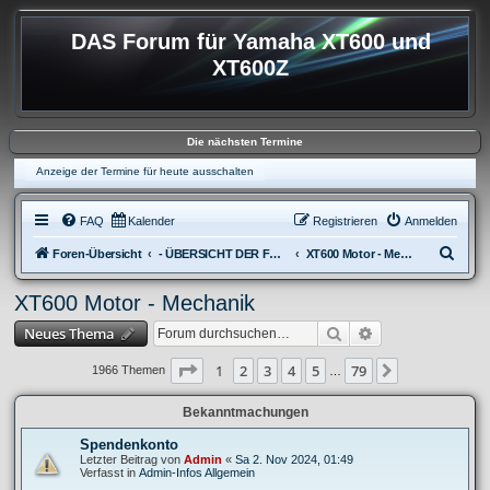
DAS Forum für Yamaha XT600 und
XT600Z
Die nächsten Termine
Anzeige der Termine für heute ausschalten
FAQ
Kalender
Registrieren
Anmelden
S
Foren-Übersicht
- ÜBERSICHT DER FOREN XT600
XT600 Motor - Mechanik
u
XT600 Motor - Mechanik
c
Suche
Erweiterte Suche
Neues Thema
h
e
Seite
1
von
79
1
2
3
4
5
79
Nächste
1966 Themen
…
Bekanntmachungen
Spendenkonto
Letzter Beitrag von
Admin
«
Sa 2. Nov 2024, 01:49
Verfasst in
Admin-Infos Allgemein