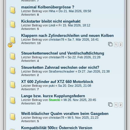
Antworten:
7
maximal Kolbenübergrösse ?
Letzter Beitrag von
Hiha
«
Do 21. Mai 2026, 09:58
Antworten:
8
Kickstarter bleibt nicht eingehakt
Letzter Beitrag von
Lindi
«
Fr 15. Mai 2026, 18:12
Antworten:
5
Klappern nach Zylinderschleifen und neuen Kolben
Letzter Beitrag von
christian78
«
Sa 7. Mär 2026, 16:41
Antworten:
13
1
2
Steuerkettenwechsel und Ventilschaftdichtung
Letzter Beitrag von
christian78
«
So 22. Feb 2026, 21:28
Antworten:
4
Steuerketten Zahnrad wechslen oder nicht?
Letzter Beitrag von
Straßenschrauber
«
Di 27. Jan 2026, 21:38
Antworten:
2
XT 600 Zylinder auf XTZ 660 Motorblock
Letzter Beitrag von
puki
«
Sa 20. Dez 2025, 21:08
Antworten:
7
Lange bzw. kurze Kupplungsfedern
Letzter Beitrag von
Stuecki
«
Mi 26. Nov 2025, 20:45
Antworten:
15
1
2
Weiß-bläulicher Qualm vorallem beim Gasgeben
Letzter Beitrag von
christian78
«
Mi 5. Nov 2025, 21:23
Antworten:
5
Kompatibilität 500cc Österreich Version