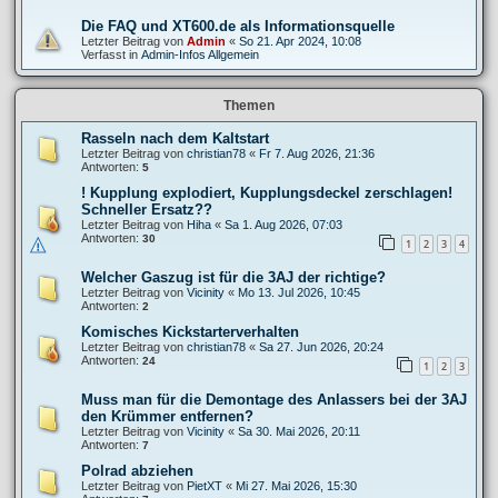
Die FAQ und XT600.de als Informationsquelle
Letzter Beitrag von
Admin
«
So 21. Apr 2024, 10:08
Verfasst in
Admin-Infos Allgemein
Themen
Rasseln nach dem Kaltstart
Letzter Beitrag von
christian78
«
Fr 7. Aug 2026, 21:36
Antworten:
5
! Kupplung explodiert, Kupplungsdeckel zerschlagen!
Schneller Ersatz??
Letzter Beitrag von
Hiha
«
Sa 1. Aug 2026, 07:03
Antworten:
30
1
2
3
4
Welcher Gaszug ist für die 3AJ der richtige?
Letzter Beitrag von
Vicinity
«
Mo 13. Jul 2026, 10:45
Antworten:
2
Komisches Kickstarterverhalten
Letzter Beitrag von
christian78
«
Sa 27. Jun 2026, 20:24
Antworten:
24
1
2
3
Muss man für die Demontage des Anlassers bei der 3AJ
den Krümmer entfernen?
Letzter Beitrag von
Vicinity
«
Sa 30. Mai 2026, 20:11
Antworten:
7
Polrad abziehen
Letzter Beitrag von
PietXT
«
Mi 27. Mai 2026, 15:30