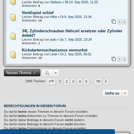
Letzter Beitrag von
Stefano
«
Mi 10. Sep 2025, 11:25
Antworten:
8
Ventilspiel schief
Letzter Beitrag von
Hiha
«
Di 9. Sep 2025, 13:34
Antworten:
16
1
2
34L Zylinderschrauben Helicoil ersetzen oder Zylinder
defekt?
Letzter Beitrag von
puki
«
So 7. Sep 2025, 23:24
Antworten:
1
Kickstartermechanismus vermurkst
Letzter Beitrag von
Lindi
«
Di 2. Sep 2025, 06:51
Antworten:
10
1
2
Neues Thema
Seite
1
von
79
1
2
3
4
5
79
Nächste
1966 Themen
…
Gehe zu
BERECHTIGUNGEN IN DIESEM FORUM
Du darfst
keine
neuen Themen in diesem Forum erstellen.
Du darfst
keine
Antworten zu Themen in diesem Forum erstellen.
Du darfst deine Beiträge in diesem Forum
nicht
ändern.
Du darfst deine Beiträge in diesem Forum
nicht
löschen.
Du darfst
keine
Dateianhänge in diesem Forum erstellen.