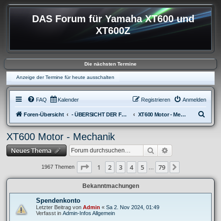
DAS Forum für Yamaha XT600 und
XT600Z
Die nächsten Termine
Anzeige der Termine für heute ausschalten
FAQ
Kalender
Registrieren
Anmelden
S
Foren-Übersicht
- ÜBERSICHT DER FOREN XT600
XT600 Motor - Mechanik
u
XT600 Motor - Mechanik
c
Suche
Erweiterte Suche
Neues Thema
h
e
Seite
1
von
79
1
2
3
4
5
79
Nächste
1967 Themen
…
Bekanntmachungen
Spendenkonto
Letzter Beitrag von
Admin
«
Sa 2. Nov 2024, 01:49
Verfasst in
Admin-Infos Allgemein