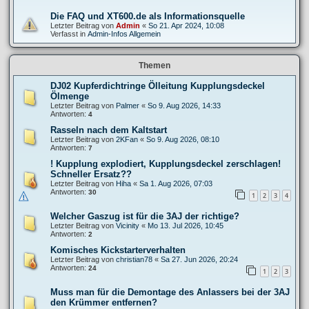
Die FAQ und XT600.de als Informationsquelle
Letzter Beitrag von
Admin
«
So 21. Apr 2024, 10:08
Verfasst in
Admin-Infos Allgemein
Themen
DJ02 Kupferdichtringe Ölleitung Kupplungsdeckel
Ölmenge
Letzter Beitrag von
Palmer
«
So 9. Aug 2026, 14:33
Antworten:
4
Rasseln nach dem Kaltstart
Letzter Beitrag von
2KFan
«
So 9. Aug 2026, 08:10
Antworten:
7
! Kupplung explodiert, Kupplungsdeckel zerschlagen!
Schneller Ersatz??
Letzter Beitrag von
Hiha
«
Sa 1. Aug 2026, 07:03
Antworten:
30
1
2
3
4
Welcher Gaszug ist für die 3AJ der richtige?
Letzter Beitrag von
Vicinity
«
Mo 13. Jul 2026, 10:45
Antworten:
2
Komisches Kickstarterverhalten
Letzter Beitrag von
christian78
«
Sa 27. Jun 2026, 20:24
Antworten:
24
1
2
3
Muss man für die Demontage des Anlassers bei der 3AJ
den Krümmer entfernen?