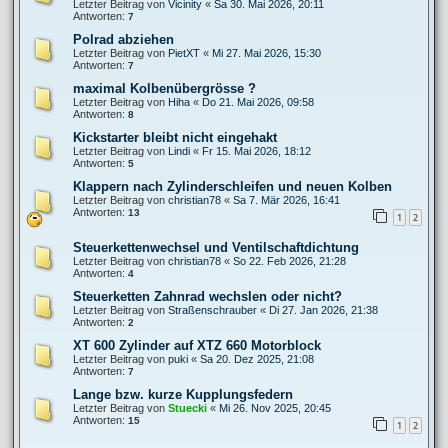
Letzter Beitrag von
Vicinity
«
Sa 30. Mai 2026, 20:11
Antworten:
7
Polrad abziehen
Letzter Beitrag von
PietXT
«
Mi 27. Mai 2026, 15:30
Antworten:
7
maximal Kolbenübergrösse ?
Letzter Beitrag von
Hiha
«
Do 21. Mai 2026, 09:58
Antworten:
8
Kickstarter bleibt nicht eingehakt
Letzter Beitrag von
Lindi
«
Fr 15. Mai 2026, 18:12
Antworten:
5
Klappern nach Zylinderschleifen und neuen Kolben
Letzter Beitrag von
christian78
«
Sa 7. Mär 2026, 16:41
Antworten:
13
1
2
Steuerkettenwechsel und Ventilschaftdichtung
Letzter Beitrag von
christian78
«
So 22. Feb 2026, 21:28
Antworten:
4
Steuerketten Zahnrad wechslen oder nicht?
Letzter Beitrag von
Straßenschrauber
«
Di 27. Jan 2026, 21:38
Antworten:
2
XT 600 Zylinder auf XTZ 660 Motorblock
Letzter Beitrag von
puki
«
Sa 20. Dez 2025, 21:08
Antworten:
7
Lange bzw. kurze Kupplungsfedern
Letzter Beitrag von
Stuecki
«
Mi 26. Nov 2025, 20:45
Antworten:
15
1
2