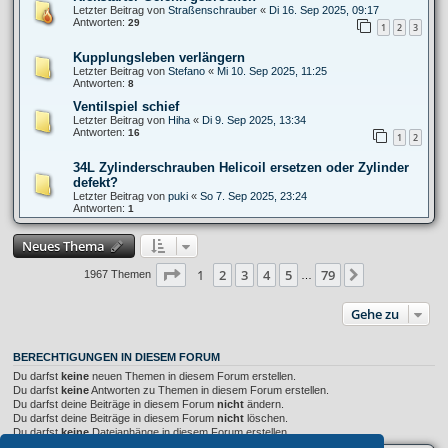
Letzter Beitrag von
Straßenschrauber
«
Di 16. Sep 2025, 09:17
Antworten:
29
1
2
3
Kupplungsleben verlängern
Letzter Beitrag von
Stefano
«
Mi 10. Sep 2025, 11:25
Antworten:
8
Ventilspiel schief
Letzter Beitrag von
Hiha
«
Di 9. Sep 2025, 13:34
Antworten:
16
1
2
34L Zylinderschrauben Helicoil ersetzen oder Zylinder
defekt?
Letzter Beitrag von
puki
«
So 7. Sep 2025, 23:24
Antworten:
1
Neues Thema
Seite
1
von
79
1
2
3
4
5
79
Nächste
1967 Themen
…
Gehe zu
BERECHTIGUNGEN IN DIESEM FORUM
Du darfst
keine
neuen Themen in diesem Forum erstellen.
Du darfst
keine
Antworten zu Themen in diesem Forum erstellen.
Du darfst deine Beiträge in diesem Forum
nicht
ändern.
Du darfst deine Beiträge in diesem Forum
nicht
löschen.
Du darfst
keine
Dateianhänge in diesem Forum erstellen.