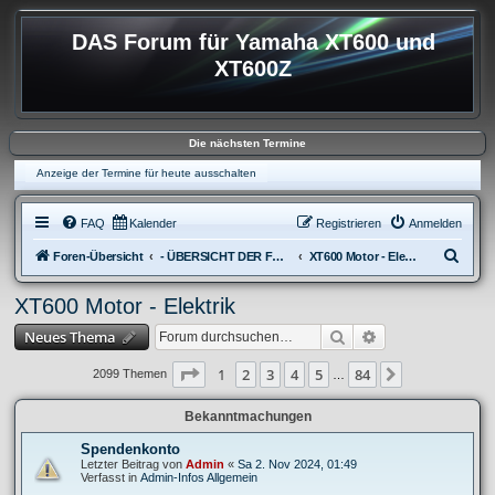
DAS Forum für Yamaha XT600 und
XT600Z
Die nächsten Termine
Anzeige der Termine für heute ausschalten
FAQ
Kalender
Registrieren
Anmelden
S
Foren-Übersicht
- ÜBERSICHT DER FOREN XT600
XT600 Motor - Elektrik
u
XT600 Motor - Elektrik
c
Suche
Erweiterte Suche
Neues Thema
h
e
Seite
1
von
84
1
2
3
4
5
84
Nächste
2099 Themen
…
Bekanntmachungen
Spendenkonto
Letzter Beitrag von
Admin
«
Sa 2. Nov 2024, 01:49
Verfasst in
Admin-Infos Allgemein