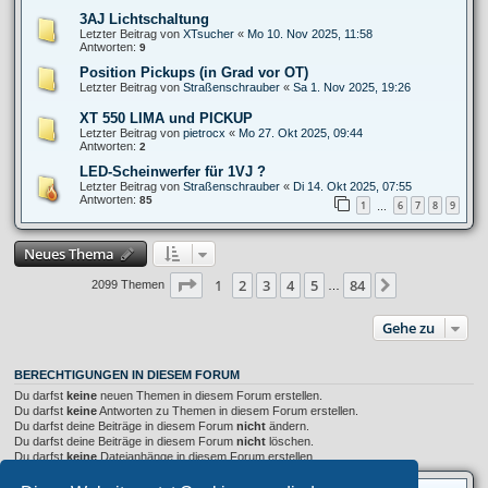
3AJ Lichtschaltung
Letzter Beitrag von
XTsucher
«
Mo 10. Nov 2025, 11:58
Antworten:
9
Position Pickups (in Grad vor OT)
Letzter Beitrag von
Straßenschrauber
«
Sa 1. Nov 2025, 19:26
XT 550 LIMA und PICKUP
Letzter Beitrag von
pietrocx
«
Mo 27. Okt 2025, 09:44
Antworten:
2
LED-Scheinwerfer für 1VJ ?
Letzter Beitrag von
Straßenschrauber
«
Di 14. Okt 2025, 07:55
Antworten:
85
1
6
7
8
9
…
Neues Thema
Seite
1
von
84
1
2
3
4
5
84
Nächste
2099 Themen
…
Gehe zu
BERECHTIGUNGEN IN DIESEM FORUM
Du darfst
keine
neuen Themen in diesem Forum erstellen.
Du darfst
keine
Antworten zu Themen in diesem Forum erstellen.
Du darfst deine Beiträge in diesem Forum
nicht
ändern.
Du darfst deine Beiträge in diesem Forum
nicht
löschen.
Du darfst
keine
Dateianhänge in diesem Forum erstellen.