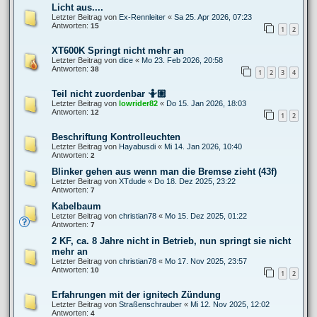
Licht aus....
Letzter Beitrag von
Ex-Rennleiter
«
Sa 25. Apr 2026, 07:23
Antworten:
15
1
2
XT600K Springt nicht mehr an
Letzter Beitrag von
dice
«
Mo 23. Feb 2026, 20:58
Antworten:
38
1
2
3
4
Teil nicht zuordenbar 🤷🏼
Letzter Beitrag von
lowrider82
«
Do 15. Jan 2026, 18:03
Antworten:
12
1
2
Beschriftung Kontrolleuchten
Letzter Beitrag von
Hayabusdi
«
Mi 14. Jan 2026, 10:40
Antworten:
2
Blinker gehen aus wenn man die Bremse zieht (43f)
Letzter Beitrag von
XTdude
«
Do 18. Dez 2025, 23:22
Antworten:
7
Kabelbaum
Letzter Beitrag von
christian78
«
Mo 15. Dez 2025, 01:22
Antworten:
7
2 KF, ca. 8 Jahre nicht in Betrieb, nun springt sie nicht
mehr an
Letzter Beitrag von
christian78
«
Mo 17. Nov 2025, 23:57
Antworten:
10
1
2
Erfahrungen mit der ignitech Zündung
Letzter Beitrag von
Straßenschrauber
«
Mi 12. Nov 2025, 12:02
Antworten:
4