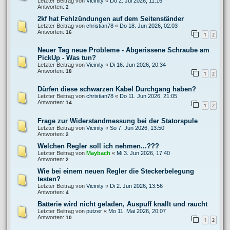
Letzter Beitrag von
Vicinity
«
Do 2. Jul 2026, 11:16
Antworten:
2
2kf hat Fehlzündungen auf dem Seitenständer
Letzter Beitrag von
christian78
«
Do 18. Jun 2026, 02:03
Antworten:
16
1
2
Neuer Tag neue Probleme - Abgerissene Schraube am
PickUp - Was tun?
Letzter Beitrag von
Vicinity
«
Di 16. Jun 2026, 20:34
Antworten:
18
1
2
Dürfen diese schwarzen Kabel Durchgang haben?
Letzter Beitrag von
christian78
«
Do 11. Jun 2026, 21:05
Antworten:
14
1
2
Frage zur Widerstandmessung bei der Statorspule
Letzter Beitrag von
Vicinity
«
So 7. Jun 2026, 13:50
Antworten:
2
Welchen Regler soll ich nehmen...???
Letzter Beitrag von
Maybach
«
Mi 3. Jun 2026, 17:40
Antworten:
2
Wie bei einem neuen Regler die Steckerbelegung
testen?
Letzter Beitrag von
Vicinity
«
Di 2. Jun 2026, 13:56
Antworten:
4
Batterie wird nicht geladen, Auspuff knallt und raucht
Letzter Beitrag von
putzer
«
Mo 11. Mai 2026, 20:07
Antworten:
10
1
2