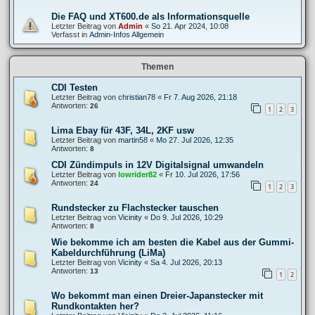
Die FAQ und XT600.de als Informationsquelle
Letzter Beitrag von
Admin
«
So 21. Apr 2024, 10:08
Verfasst in
Admin-Infos Allgemein
Themen
CDI Testen
Letzter Beitrag von
christian78
«
Fr 7. Aug 2026, 21:18
Antworten:
26
1
2
3
Lima Ebay für 43F, 34L, 2KF usw
Letzter Beitrag von
martin58
«
Mo 27. Jul 2026, 12:35
Antworten:
8
CDI Zündimpuls in 12V Digitalsignal umwandeln
Letzter Beitrag von
lowrider82
«
Fr 10. Jul 2026, 17:56
Antworten:
24
1
2
3
Rundstecker zu Flachstecker tauschen
Letzter Beitrag von
Vicinity
«
Do 9. Jul 2026, 10:29
Antworten:
8
Wie bekomme ich am besten die Kabel aus der Gummi-
Kabeldurchführung (LiMa)
Letzter Beitrag von
Vicinity
«
Sa 4. Jul 2026, 20:13
Antworten:
13
1
2
Wo bekommt man einen Dreier-Japanstecker mit
Rundkontakten her?