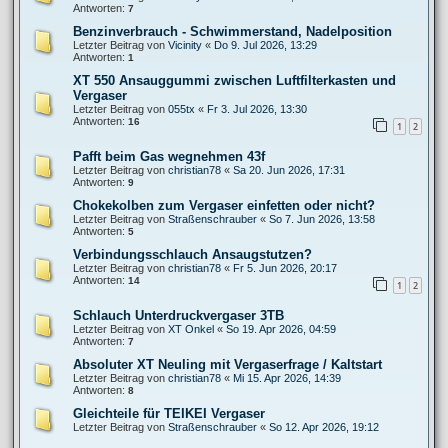
Antworten:
7
Benzinverbrauch - Schwimmerstand, Nadelposition
Letzter Beitrag von
Vicinity
«
Do 9. Jul 2026, 13:29
Antworten:
1
XT 550 Ansauggummi zwischen Luftfilterkasten und
Vergaser
Letzter Beitrag von
055tx
«
Fr 3. Jul 2026, 13:30
Antworten:
16
1
2
Pafft beim Gas wegnehmen 43f
Letzter Beitrag von
christian78
«
Sa 20. Jun 2026, 17:31
Antworten:
9
Chokekolben zum Vergaser einfetten oder nicht?
Letzter Beitrag von
Straßenschrauber
«
So 7. Jun 2026, 13:58
Antworten:
5
Verbindungsschlauch Ansaugstutzen?
Letzter Beitrag von
christian78
«
Fr 5. Jun 2026, 20:17
Antworten:
14
1
2
Schlauch Unterdruckvergaser 3TB
Letzter Beitrag von
XT Onkel
«
So 19. Apr 2026, 04:59
Antworten:
7
Absoluter XT Neuling mit Vergaserfrage / Kaltstart
Letzter Beitrag von
christian78
«
Mi 15. Apr 2026, 14:39
Antworten:
8
Gleichteile für TEIKEI Vergaser
Letzter Beitrag von
Straßenschrauber
«
So 12. Apr 2026, 19:12