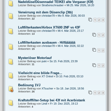
Nadeldüse/Düsennadel TEIKEI alte Vergaser (43f)
Letzter Beitrag von
Straßenschrauber
«
Mi 25. Mär 2026, 16:20
Verwirrung mit dem Düsenclip (3tb)
Letzter Beitrag von
christian78
«
Mo 9. Mär 2026, 00:03
Antworten:
22
1
2
3
Luftfilterkasten/Airbox XT600 2NF vs 43F
Letzter Beitrag von
christian78
«
Mi 4. Mär 2026, 23:17
Antworten:
13
1
2
Luftfilterkasten ausbauen - Hilfääääää
Letzter Beitrag von
christian78
«
Mi 4. Mär 2026, 02:22
Antworten:
15
1
2
Mysteriöser Motorlauf
Letzter Beitrag von
puki
«
So 15. Feb 2026, 23:39
Antworten:
11
1
2
Vielleicht eine blöde Frage...
Letzter Beitrag von
XT Onkel
«
Di 10. Feb 2026, 03:10
Antworten:
6
Bedüsung 1VJ
Letzter Beitrag von
XTsucher
«
So 18. Jan 2026, 18:56
Antworten:
26
1
2
3
Kraftstofffilter-Setup bei 43f mit Acerbistank
Letzter Beitrag von
Lindi
«
Fr 19. Dez 2025, 19:13
Antworten:
4