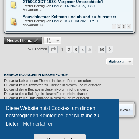
XT500Z 3DT 1988: Vergaser-Unterschiede?
Letzter Beitrag von
Lindi
«
Di 4. Nov 2025, 03:27
Antworten:
2
Sauschlechter Kaltstart und ab und zu Aussetzer
Letzter Beitrag von
Lindi
«
Do 30. Okt 2025, 17:10
Antworten:
32
1
2
3
4
Neues Thema
Seite
1
von
63
1
2
3
4
5
63
Nächste
1571 Themen
…
Gehe zu
BERECHTIGUNGEN IN DIESEM FORUM
Du darfst
keine
neuen Themen in diesem Forum erstellen.
Du darfst
keine
Antworten zu Themen in diesem Forum erstellen.
Du darfst deine Beiträge in diesem Forum
nicht
ändern.
Du darfst deine Beiträge in diesem Forum
nicht
löschen.
Du darfst
keine
Dateianhänge in diesem Forum erstellen.
Diese Website nutzt Cookies, um dir den
Foren-Übersicht
Alle Zeiten sind
UTC+02:00
bestmöglichen Komfort bei der Nutzung zu
bieten.
Mehr erfahren
Privates Forum ©
motorang
E-Mail
Aero
style developed for phpBB
Powered by
phpBB
® Forum Software © phpBB Limited