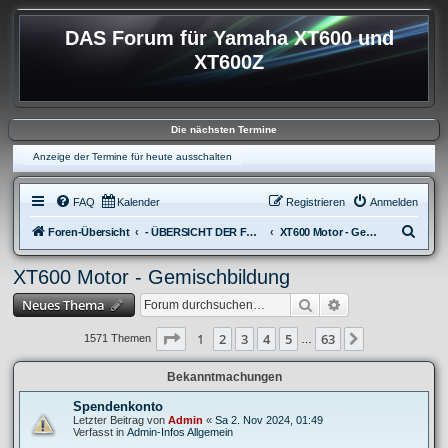
DAS Forum für Yamaha XT600 und
XT600Z
Die nächsten Termine
Anzeige der Termine für heute ausschalten
FAQ
Kalender
Registrieren
Anmelden
S
Foren-Übersicht
- ÜBERSICHT DER FOREN XT600
XT600 Motor - Gemischbildung
u
XT600 Motor - Gemischbildung
c
Suche
Erweiterte Suche
Neues Thema
h
e
Seite
1
von
63
1
2
3
4
5
63
Nächste
1571 Themen
…
Bekanntmachungen
Spendenkonto
Letzter Beitrag von
Admin
«
Sa 2. Nov 2024, 01:49
Verfasst in
Admin-Infos Allgemein