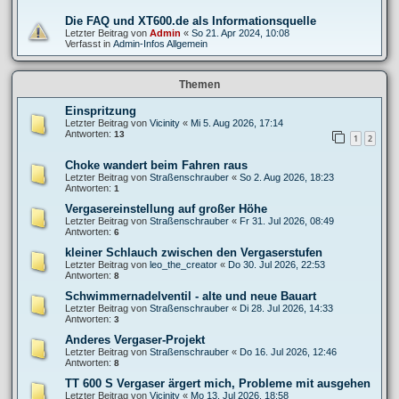
Die FAQ und XT600.de als Informationsquelle
Letzter Beitrag von
Admin
«
So 21. Apr 2024, 10:08
Verfasst in
Admin-Infos Allgemein
Themen
Einspritzung
Letzter Beitrag von
Vicinity
«
Mi 5. Aug 2026, 17:14
Antworten:
13
1
2
Choke wandert beim Fahren raus
Letzter Beitrag von
Straßenschrauber
«
So 2. Aug 2026, 18:23
Antworten:
1
Vergasereinstellung auf großer Höhe
Letzter Beitrag von
Straßenschrauber
«
Fr 31. Jul 2026, 08:49
Antworten:
6
kleiner Schlauch zwischen den Vergaserstufen
Letzter Beitrag von
leo_the_creator
«
Do 30. Jul 2026, 22:53
Antworten:
8
Schwimmernadelventil - alte und neue Bauart
Letzter Beitrag von
Straßenschrauber
«
Di 28. Jul 2026, 14:33
Antworten:
3
Anderes Vergaser-Projekt
Letzter Beitrag von
Straßenschrauber
«
Do 16. Jul 2026, 12:46
Antworten:
8
TT 600 S Vergaser ärgert mich, Probleme mit ausgehen
Letzter Beitrag von
Vicinity
«
Mo 13. Jul 2026, 18:58