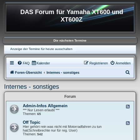
DAS Forum für Yamaha XT600 und
XT600Z
Die nächsten Termine
Anzeige der Termine für heute ausschalten
FAQ
Kalender
Registrieren
Anmelden
S
Foren-Übersicht
Internes - sonstiges
u
Internes - sonstiges
c
h
Forum
e
Admin-Infos Allgemein
F
e
*** Nur Lesen erlaubt ***
e
Themen:
65
d
-
Off Topic
F
A
e
Hier gehört rein was nicht mit Motorradfahren zu tun
d
e
hat(Schreibrechte nur für reg. User)
m
d
Themen:
542
i
-
n