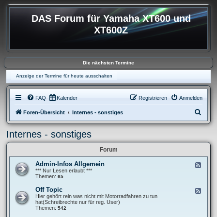
DAS Forum für Yamaha XT600 und
XT600Z
Die nächsten Termine
Anzeige der Termine für heute ausschalten
FAQ
Kalender
Registrieren
Anmelden
S
Foren-Übersicht
Internes - sonstiges
u
Internes - sonstiges
c
h
Forum
e
Admin-Infos Allgemein
F
e
*** Nur Lesen erlaubt ***
e
Themen:
65
d
-
Off Topic
F
A
e
Hier gehört rein was nicht mit Motorradfahren zu tun
d
e
hat(Schreibrechte nur für reg. User)
m
d
Themen:
542
i
-
n