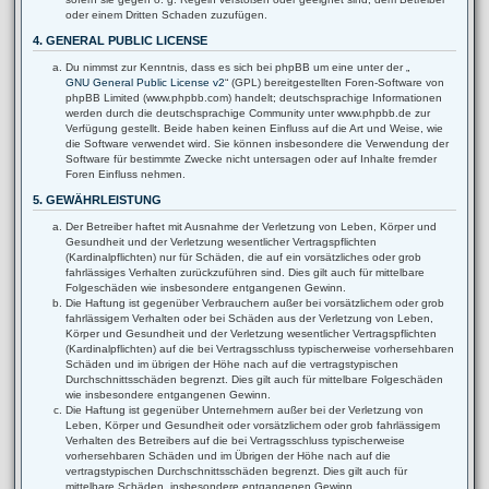
oder einem Dritten Schaden zuzufügen.
4. GENERAL PUBLIC LICENSE
Du nimmst zur Kenntnis, dass es sich bei phpBB um eine unter der „
GNU General Public License v2
“ (GPL) bereitgestellten Foren-Software von
phpBB Limited (www.phpbb.com) handelt; deutschsprachige Informationen
werden durch die deutschsprachige Community unter www.phpbb.de zur
Verfügung gestellt. Beide haben keinen Einfluss auf die Art und Weise, wie
die Software verwendet wird. Sie können insbesondere die Verwendung der
Software für bestimmte Zwecke nicht untersagen oder auf Inhalte fremder
Foren Einfluss nehmen.
5. GEWÄHRLEISTUNG
Der Betreiber haftet mit Ausnahme der Verletzung von Leben, Körper und
Gesundheit und der Verletzung wesentlicher Vertragspflichten
(Kardinalpflichten) nur für Schäden, die auf ein vorsätzliches oder grob
fahrlässiges Verhalten zurückzuführen sind. Dies gilt auch für mittelbare
Folgeschäden wie insbesondere entgangenen Gewinn.
Die Haftung ist gegenüber Verbrauchern außer bei vorsätzlichem oder grob
fahrlässigem Verhalten oder bei Schäden aus der Verletzung von Leben,
Körper und Gesundheit und der Verletzung wesentlicher Vertragspflichten
(Kardinalpflichten) auf die bei Vertragsschluss typischerweise vorhersehbaren
Schäden und im übrigen der Höhe nach auf die vertragstypischen
Durchschnittsschäden begrenzt. Dies gilt auch für mittelbare Folgeschäden
wie insbesondere entgangenen Gewinn.
Die Haftung ist gegenüber Unternehmern außer bei der Verletzung von
Leben, Körper und Gesundheit oder vorsätzlichem oder grob fahrlässigem
Verhalten des Betreibers auf die bei Vertragsschluss typischerweise
vorhersehbaren Schäden und im Übrigen der Höhe nach auf die
vertragstypischen Durchschnittsschäden begrenzt. Dies gilt auch für
mittelbare Schäden, insbesondere entgangenen Gewinn.