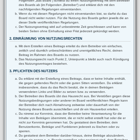
Folgenden „das Board“) schließt du einen Nutzungsvertrag mit dem Betreiber
des Boards ab (im Folgenden „Betreiber“) und erklärst dich mit den
nachfolgenden Regelungen einverstanden.
Wenn du mit diesen Regelungen nicht einverstanden bist, so darfst du das
Board nicht weiter nutzen. Für die Nutzung des Boards gelten jeweils die an
dieser Stelle veröffentlichten Regelungen.
Der Nutzungsvertrag wird auf unbestimmte Zeit geschlossen und kann von
beiden Seiten ohne Einhaltung einer Frist jederzeit gekündigt werden.
2. EINRÄUMUNG VON NUTZUNGSRECHTEN
Mit dem Erstellen eines Beitrags erteilst du dem Betreiber ein einfaches,
zeitlich und räumlich unbeschränktes und unentgeltliches Recht, deinen
Beitrag im Rahmen des Boards zu nutzen.
Das Nutzungsrecht nach Punkt 2, Unterpunkt a bleibt auch nach Kündigung
des Nutzungsvertrages bestehen.
3. PFLICHTEN DES NUTZERS
Du erklärst mit der Erstellung eines Beitrags, dass er keine Inhalte enthält,
die gegen geltendes Recht oder die guten Sitten verstoßen. Du erklärst
insbesondere, dass du das Recht besitzt, die in deinen Beiträgen
verwendeten Links und Bilder zu setzen bzw. zu verwenden.
Der Betreiber des Boards übt das Hausrecht aus. Bei Verstößen gegen diese
Nutzungsbedingungen oder anderer im Board veröffentlichten Regeln kann
der Betreiber dich nach Abmahnung zeitweise oder dauerhaft von der
Nutzung dieses Boards ausschließen und dir ein Hausverbot erteilen.
Du nimmst zur Kenntnis, dass der Betreiber keine Verantwortung für die
Inhalte von Beiträgen übernimmt, die er nicht selbst erstellt hat oder die er
nicht zur Kenntnis genommen hat. Du gestattest dem Betreiber, dein
Benutzerkonto, Beiträge und Funktionen jederzeit zu löschen oder zu
sperren.
Du gestattest dem Betreiber darüber hinaus, deine Beiträge abzuändern,
sofern sie gegen o. g. Regeln verstoßen oder geeignet sind, dem Betreiber