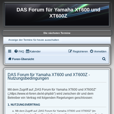
DAS Forum für Yamaha XT600 und
XT600Z
Die nächsten Termine
Anzeige der Termine für heute ausschalten
FAQ
Kalender
Registrieren
Anmelden
S
Foren-Übersicht
u
c
DAS Forum für Yamaha XT600 und XT600Z -
h
Nutzungsbedingungen
e
Mit dem Zugriff auf „DAS Forum für Yamaha XT600 und XT600Z“
(„https://www.xt-foren.de/xt-phpbb“) wird zwischen dir und dem
Betreiber ein Vertrag mit folgenden Regelungen geschlossen:
1. NUTZUNGSVERTRAG
Mit dem Zugriff auf „DAS Forum für Yamaha XT600 und XT600Z“ (im