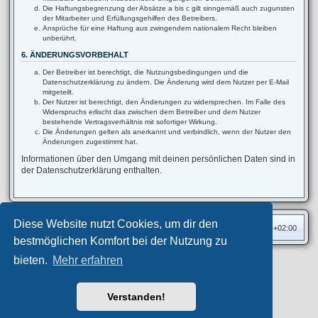
Die Haftungsbegrenzung der Absätze a bis c gilt sinngemäß auch zugunsten
der Mitarbeiter und Erfüllungsgehilfen des Betreibers.
Ansprüche für eine Haftung aus zwingendem nationalem Recht bleiben
unberührt.
6. ÄNDERUNGSVORBEHALT
Der Betreiber ist berechtigt, die Nutzungsbedingungen und die
Datenschutzerklärung zu ändern. Die Änderung wird dem Nutzer per E-Mail
mitgeteilt.
Der Nutzer ist berechtigt, den Änderungen zu widersprechen. Im Falle des
Widerspruchs erlischt das zwischen dem Betreiber und dem Nutzer
bestehende Vertragsverhältnis mit sofortiger Wirkung.
Die Änderungen gelten als anerkannt und verbindlich, wenn der Nutzer den
Änderungen zugestimmt hat.
Informationen über den Umgang mit deinen persönlichen Daten sind in
der Datenschutzerklärung enthalten.
Diese Website nutzt Cookies, um dir den
Foren-Übersicht
Alle Zeiten sind
UTC+02:00
bestmöglichen Komfort bei der Nutzung zu
bieten.
Mehr erfahren
Privates Forum ©
motorang
E-Mail
Aero
style developed for phpBB
Powered by
phpBB
® Forum Software © phpBB Limited
Verstanden!
Deutsche Übersetzung durch
phpBB.de
Datenschutz
|
Nutzungsbedingungen