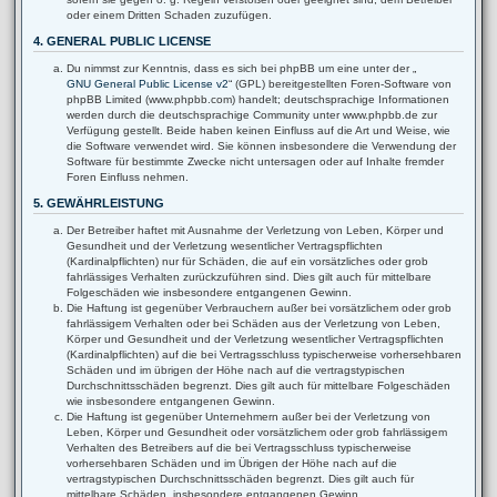
oder einem Dritten Schaden zuzufügen.
4. GENERAL PUBLIC LICENSE
Du nimmst zur Kenntnis, dass es sich bei phpBB um eine unter der „
GNU General Public License v2
“ (GPL) bereitgestellten Foren-Software von
phpBB Limited (www.phpbb.com) handelt; deutschsprachige Informationen
werden durch die deutschsprachige Community unter www.phpbb.de zur
Verfügung gestellt. Beide haben keinen Einfluss auf die Art und Weise, wie
die Software verwendet wird. Sie können insbesondere die Verwendung der
Software für bestimmte Zwecke nicht untersagen oder auf Inhalte fremder
Foren Einfluss nehmen.
5. GEWÄHRLEISTUNG
Der Betreiber haftet mit Ausnahme der Verletzung von Leben, Körper und
Gesundheit und der Verletzung wesentlicher Vertragspflichten
(Kardinalpflichten) nur für Schäden, die auf ein vorsätzliches oder grob
fahrlässiges Verhalten zurückzuführen sind. Dies gilt auch für mittelbare
Folgeschäden wie insbesondere entgangenen Gewinn.
Die Haftung ist gegenüber Verbrauchern außer bei vorsätzlichem oder grob
fahrlässigem Verhalten oder bei Schäden aus der Verletzung von Leben,
Körper und Gesundheit und der Verletzung wesentlicher Vertragspflichten
(Kardinalpflichten) auf die bei Vertragsschluss typischerweise vorhersehbaren
Schäden und im übrigen der Höhe nach auf die vertragstypischen
Durchschnittsschäden begrenzt. Dies gilt auch für mittelbare Folgeschäden
wie insbesondere entgangenen Gewinn.
Die Haftung ist gegenüber Unternehmern außer bei der Verletzung von
Leben, Körper und Gesundheit oder vorsätzlichem oder grob fahrlässigem
Verhalten des Betreibers auf die bei Vertragsschluss typischerweise
vorhersehbaren Schäden und im Übrigen der Höhe nach auf die
vertragstypischen Durchschnittsschäden begrenzt. Dies gilt auch für
mittelbare Schäden, insbesondere entgangenen Gewinn.