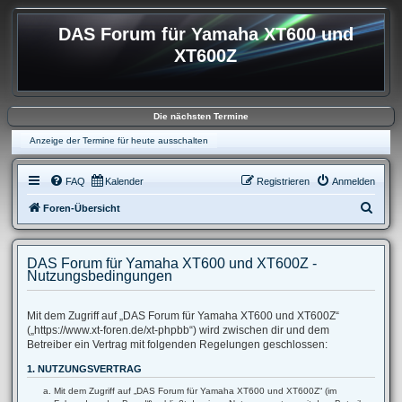
DAS Forum für Yamaha XT600 und
XT600Z
Die nächsten Termine
Anzeige der Termine für heute ausschalten
FAQ
Kalender
Registrieren
Anmelden
S
Foren-Übersicht
u
c
DAS Forum für Yamaha XT600 und XT600Z -
h
Nutzungsbedingungen
e
Mit dem Zugriff auf „DAS Forum für Yamaha XT600 und XT600Z“
(„https://www.xt-foren.de/xt-phpbb“) wird zwischen dir und dem
Betreiber ein Vertrag mit folgenden Regelungen geschlossen:
1. NUTZUNGSVERTRAG
Mit dem Zugriff auf „DAS Forum für Yamaha XT600 und XT600Z“ (im