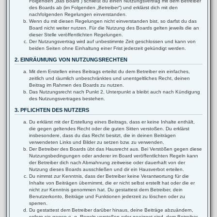
Folgenden „das Board“) schließt du einen Nutzungsvertrag mit dem Betreiber
des Boards ab (im Folgenden „Betreiber“) und erklärst dich mit den
nachfolgenden Regelungen einverstanden.
Wenn du mit diesen Regelungen nicht einverstanden bist, so darfst du das
Board nicht weiter nutzen. Für die Nutzung des Boards gelten jeweils die an
dieser Stelle veröffentlichten Regelungen.
Der Nutzungsvertrag wird auf unbestimmte Zeit geschlossen und kann von
beiden Seiten ohne Einhaltung einer Frist jederzeit gekündigt werden.
2. EINRÄUMUNG VON NUTZUNGSRECHTEN
Mit dem Erstellen eines Beitrags erteilst du dem Betreiber ein einfaches,
zeitlich und räumlich unbeschränktes und unentgeltliches Recht, deinen
Beitrag im Rahmen des Boards zu nutzen.
Das Nutzungsrecht nach Punkt 2, Unterpunkt a bleibt auch nach Kündigung
des Nutzungsvertrages bestehen.
3. PFLICHTEN DES NUTZERS
Du erklärst mit der Erstellung eines Beitrags, dass er keine Inhalte enthält,
die gegen geltendes Recht oder die guten Sitten verstoßen. Du erklärst
insbesondere, dass du das Recht besitzt, die in deinen Beiträgen
verwendeten Links und Bilder zu setzen bzw. zu verwenden.
Der Betreiber des Boards übt das Hausrecht aus. Bei Verstößen gegen diese
Nutzungsbedingungen oder anderer im Board veröffentlichten Regeln kann
der Betreiber dich nach Abmahnung zeitweise oder dauerhaft von der
Nutzung dieses Boards ausschließen und dir ein Hausverbot erteilen.
Du nimmst zur Kenntnis, dass der Betreiber keine Verantwortung für die
Inhalte von Beiträgen übernimmt, die er nicht selbst erstellt hat oder die er
nicht zur Kenntnis genommen hat. Du gestattest dem Betreiber, dein
Benutzerkonto, Beiträge und Funktionen jederzeit zu löschen oder zu
sperren.
Du gestattest dem Betreiber darüber hinaus, deine Beiträge abzuändern,
sofern sie gegen o. g. Regeln verstoßen oder geeignet sind, dem Betreiber