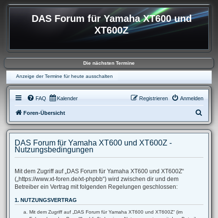
DAS Forum für Yamaha XT600 und
XT600Z
Die nächsten Termine
Anzeige der Termine für heute ausschalten
FAQ
Kalender
Registrieren
Anmelden
S
Foren-Übersicht
u
c
DAS Forum für Yamaha XT600 und XT600Z -
h
Nutzungsbedingungen
e
Mit dem Zugriff auf „DAS Forum für Yamaha XT600 und XT600Z“
(„https://www.xt-foren.de/xt-phpbb“) wird zwischen dir und dem
Betreiber ein Vertrag mit folgenden Regelungen geschlossen:
1. NUTZUNGSVERTRAG
Mit dem Zugriff auf „DAS Forum für Yamaha XT600 und XT600Z“ (im