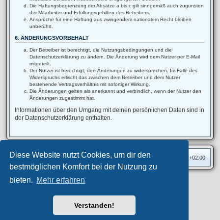
Die Haftungsbegrenzung der Absätze a bis c gilt sinngemäß auch zugunsten
der Mitarbeiter und Erfüllungsgehilfen des Betreibers.
Ansprüche für eine Haftung aus zwingendem nationalem Recht bleiben
unberührt.
6. ÄNDERUNGSVORBEHALT
Der Betreiber ist berechtigt, die Nutzungsbedingungen und die
Datenschutzerklärung zu ändern. Die Änderung wird dem Nutzer per E-Mail
mitgeteilt.
Der Nutzer ist berechtigt, den Änderungen zu widersprechen. Im Falle des
Widerspruchs erlischt das zwischen dem Betreiber und dem Nutzer
bestehende Vertragsverhältnis mit sofortiger Wirkung.
Die Änderungen gelten als anerkannt und verbindlich, wenn der Nutzer den
Änderungen zugestimmt hat.
Informationen über den Umgang mit deinen persönlichen Daten sind in
der Datenschutzerklärung enthalten.
Diese Website nutzt Cookies, um dir den
Foren-Übersicht
Alle Zeiten sind
UTC+02:00
bestmöglichen Komfort bei der Nutzung zu
bieten.
Mehr erfahren
Privates Forum ©
motorang
E-Mail
Aero
style developed for phpBB
Powered by
phpBB
® Forum Software © phpBB Limited
Verstanden!
Deutsche Übersetzung durch
phpBB.de
Datenschutz
|
Nutzungsbedingungen