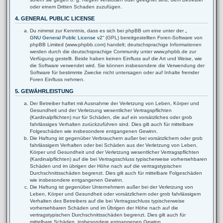
oder einem Dritten Schaden zuzufügen.
4. GENERAL PUBLIC LICENSE
Du nimmst zur Kenntnis, dass es sich bei phpBB um eine unter der „
GNU General Public License v2
“ (GPL) bereitgestellten Foren-Software von
phpBB Limited (www.phpbb.com) handelt; deutschsprachige Informationen
werden durch die deutschsprachige Community unter www.phpbb.de zur
Verfügung gestellt. Beide haben keinen Einfluss auf die Art und Weise, wie
die Software verwendet wird. Sie können insbesondere die Verwendung der
Software für bestimmte Zwecke nicht untersagen oder auf Inhalte fremder
Foren Einfluss nehmen.
5. GEWÄHRLEISTUNG
Der Betreiber haftet mit Ausnahme der Verletzung von Leben, Körper und
Gesundheit und der Verletzung wesentlicher Vertragspflichten
(Kardinalpflichten) nur für Schäden, die auf ein vorsätzliches oder grob
fahrlässiges Verhalten zurückzuführen sind. Dies gilt auch für mittelbare
Folgeschäden wie insbesondere entgangenen Gewinn.
Die Haftung ist gegenüber Verbrauchern außer bei vorsätzlichem oder grob
fahrlässigem Verhalten oder bei Schäden aus der Verletzung von Leben,
Körper und Gesundheit und der Verletzung wesentlicher Vertragspflichten
(Kardinalpflichten) auf die bei Vertragsschluss typischerweise vorhersehbaren
Schäden und im übrigen der Höhe nach auf die vertragstypischen
Durchschnittsschäden begrenzt. Dies gilt auch für mittelbare Folgeschäden
wie insbesondere entgangenen Gewinn.
Die Haftung ist gegenüber Unternehmern außer bei der Verletzung von
Leben, Körper und Gesundheit oder vorsätzlichem oder grob fahrlässigem
Verhalten des Betreibers auf die bei Vertragsschluss typischerweise
vorhersehbaren Schäden und im Übrigen der Höhe nach auf die
vertragstypischen Durchschnittsschäden begrenzt. Dies gilt auch für
mittelbare Schäden, insbesondere entgangenen Gewinn.