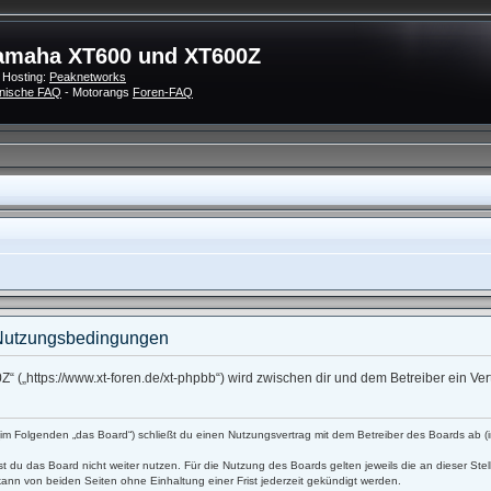
amaha XT600 und XT600Z
 Hosting:
Peaknetworks
nische FAQ
- Motorangs
Foren-FAQ
Nutzungsbedingungen
 („https://www.xt-foren.de/xt-phpbb“) wird zwischen dir und dem Betreiber ein V
 Folgenden „das Board“) schließt du einen Nutzungsvertrag mit dem Betreiber des Boards ab (im
t du das Board nicht weiter nutzen. Für die Nutzung des Boards gelten jeweils die an dieser Stel
ann von beiden Seiten ohne Einhaltung einer Frist jederzeit gekündigt werden.