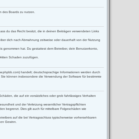
men des Boards zu nutzen.
 dass du das Recht besitzt, die in deinen Beiträgen verwendeten Links
eiber dich nach Abmahnung zeitweise oder dauerhaft von der Nutzung
ntnis genommen hat. Du gestattest dem Betreiber, dein Benutzerkonto,
Dritten Schaden zuzufügen.
www.phpbb.com) handelt; deutschsprachige Informationen werden durch
d. Sie können insbesondere die Verwendung der Software für bestimmte
Schäden, die auf ein vorsätzliches oder grob fahrlässiges Verhalten
sundheit und der Verletzung wesentlicher Vertragspflichten
en begrenzt. Dies gilt auch für mittelbare Folgeschäden wie
reibers auf die bei Vertragsschluss typischerweise vorhersehbaren
enen Gewinn.