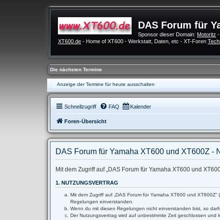
DAS Forum für Y
Sponsor dieser Domain:
Motoritz
-
XT600.de
- Home of XT600 - Werkstatt, Daten, etc - XT-Foren
Tech
Die nächsten Termine
Anzeige der Termine für heute ausschalten
Schnellzugriff
FAQ
Kalender
Foren-Übersicht
DAS Forum für Yamaha XT600 und XT600Z - 
Mit dem Zugriff auf „DAS Forum für Yamaha XT600 und XT600Z“
1. NUTZUNGSVERTRAG
Mit dem Zugriff auf „DAS Forum für Yamaha XT600 und XT600Z“ (im
Regelungen einverstanden.
Wenn du mit diesen Regelungen nicht einverstanden bist, so darfs
Der Nutzungsvertrag wird auf unbestimmte Zeit geschlossen und k