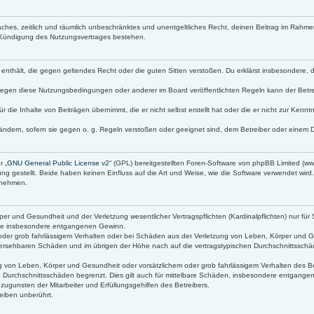
infaches, zeitlich und räumlich unbeschränktes und unentgeltliches Recht, deinen Beitrag im Rah
 Kündigung des Nutzungsvertrages bestehen.
lte enthält, die gegen geltendes Recht oder die guten Sitten verstoßen. Du erklärst insbesondere,
gegen diese Nutzungsbedingungen oder anderer im Board veröffentlichten Regeln kann der Betr
r die Inhalte von Beiträgen übernimmt, die er nicht selbst erstellt hat oder die er nicht zur Ken
ändern, sofern sie gegen o. g. Regeln verstoßen oder geeignet sind, dem Betreiber oder einem 
r „
GNU General Public License v2
“ (GPL) bereitgestellten Foren-Software von phpBB Limited (
g gestellt. Beide haben keinen Einfluss auf die Art und Weise, wie die Software verwendet wir
s nehmen.
r und Gesundheit und der Verletzung wesentlicher Vertragspflichten (Kardinalpflichten) nur für 
 wie insbesondere entgangenen Gewinn.
oder grob fahrlässigem Verhalten oder bei Schäden aus der Verletzung von Leben, Körper und Ge
orhersehbaren Schäden und im übrigen der Höhe nach auf die vertragstypischen Durchschnittsschäd
 von Leben, Körper und Gesundheit oder vorsätzlichem oder grob fahrlässigem Verhalten des Bet
 Durchschnittsschäden begrenzt. Dies gilt auch für mittelbare Schäden, insbesondere entgang
ugunsten der Mitarbeiter und Erfüllungsgehilfen des Betreibers.
eiben unberührt.