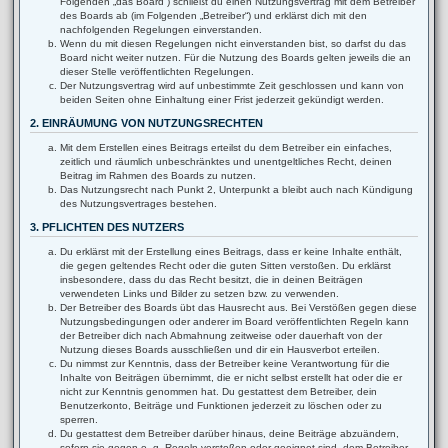
Folgenden „das Board“) schließt du einen Nutzungsvertrag mit dem Betreiber
des Boards ab (im Folgenden „Betreiber“) und erklärst dich mit den
nachfolgenden Regelungen einverstanden.
Wenn du mit diesen Regelungen nicht einverstanden bist, so darfst du das
Board nicht weiter nutzen. Für die Nutzung des Boards gelten jeweils die an
dieser Stelle veröffentlichten Regelungen.
Der Nutzungsvertrag wird auf unbestimmte Zeit geschlossen und kann von
beiden Seiten ohne Einhaltung einer Frist jederzeit gekündigt werden.
2. EINRÄUMUNG VON NUTZUNGSRECHTEN
Mit dem Erstellen eines Beitrags erteilst du dem Betreiber ein einfaches,
zeitlich und räumlich unbeschränktes und unentgeltliches Recht, deinen
Beitrag im Rahmen des Boards zu nutzen.
Das Nutzungsrecht nach Punkt 2, Unterpunkt a bleibt auch nach Kündigung
des Nutzungsvertrages bestehen.
3. PFLICHTEN DES NUTZERS
Du erklärst mit der Erstellung eines Beitrags, dass er keine Inhalte enthält,
die gegen geltendes Recht oder die guten Sitten verstoßen. Du erklärst
insbesondere, dass du das Recht besitzt, die in deinen Beiträgen
verwendeten Links und Bilder zu setzen bzw. zu verwenden.
Der Betreiber des Boards übt das Hausrecht aus. Bei Verstößen gegen diese
Nutzungsbedingungen oder anderer im Board veröffentlichten Regeln kann
der Betreiber dich nach Abmahnung zeitweise oder dauerhaft von der
Nutzung dieses Boards ausschließen und dir ein Hausverbot erteilen.
Du nimmst zur Kenntnis, dass der Betreiber keine Verantwortung für die
Inhalte von Beiträgen übernimmt, die er nicht selbst erstellt hat oder die er
nicht zur Kenntnis genommen hat. Du gestattest dem Betreiber, dein
Benutzerkonto, Beiträge und Funktionen jederzeit zu löschen oder zu
sperren.
Du gestattest dem Betreiber darüber hinaus, deine Beiträge abzuändern,
sofern sie gegen o. g. Regeln verstoßen oder geeignet sind, dem Betreiber