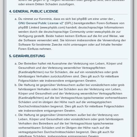
oder einem Dritten Schaden zuzufügen.
4. GENERAL PUBLIC LICENSE
Du nimmst zur Kenntnis, dass es sich bei phpBB um eine unter der „
GNU General Public License v2
“ (GPL) bereitgestellten Foren-Software von
phpBB Limited (www.phpbb.com) handelt; deutschsprachige Informationen
werden durch die deutschsprachige Community unter www.phpbb.de zur
Verfügung gestellt. Beide haben keinen Einfluss auf die Art und Weise, wie
die Software verwendet wird. Sie können insbesondere die Verwendung der
Software für bestimmte Zwecke nicht untersagen oder auf Inhalte fremder
Foren Einfluss nehmen.
5. GEWÄHRLEISTUNG
Der Betreiber haftet mit Ausnahme der Verletzung von Leben, Körper und
Gesundheit und der Verletzung wesentlicher Vertragspflichten
(Kardinalpflichten) nur für Schäden, die auf ein vorsätzliches oder grob
fahrlässiges Verhalten zurückzuführen sind. Dies gilt auch für mittelbare
Folgeschäden wie insbesondere entgangenen Gewinn.
Die Haftung ist gegenüber Verbrauchern außer bei vorsätzlichem oder grob
fahrlässigem Verhalten oder bei Schäden aus der Verletzung von Leben,
Körper und Gesundheit und der Verletzung wesentlicher Vertragspflichten
(Kardinalpflichten) auf die bei Vertragsschluss typischerweise vorhersehbaren
Schäden und im übrigen der Höhe nach auf die vertragstypischen
Durchschnittsschäden begrenzt. Dies gilt auch für mittelbare Folgeschäden
wie insbesondere entgangenen Gewinn.
Die Haftung ist gegenüber Unternehmern außer bei der Verletzung von
Leben, Körper und Gesundheit oder vorsätzlichem oder grob fahrlässigem
Verhalten des Betreibers auf die bei Vertragsschluss typischerweise
vorhersehbaren Schäden und im Übrigen der Höhe nach auf die
vertragstypischen Durchschnittsschäden begrenzt. Dies gilt auch für
mittelbare Schäden, insbesondere entgangenen Gewinn.