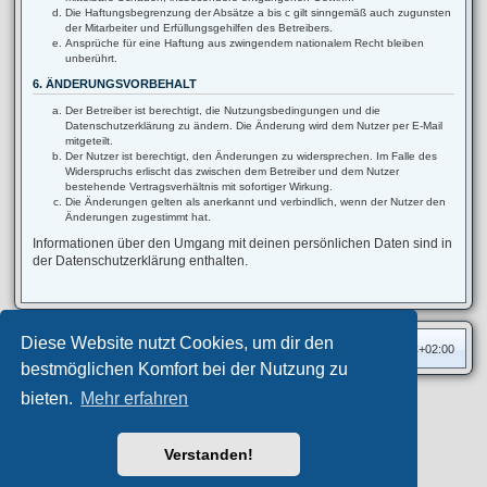
Die Haftungsbegrenzung der Absätze a bis c gilt sinngemäß auch zugunsten
der Mitarbeiter und Erfüllungsgehilfen des Betreibers.
Ansprüche für eine Haftung aus zwingendem nationalem Recht bleiben
unberührt.
6. ÄNDERUNGSVORBEHALT
Der Betreiber ist berechtigt, die Nutzungsbedingungen und die
Datenschutzerklärung zu ändern. Die Änderung wird dem Nutzer per E-Mail
mitgeteilt.
Der Nutzer ist berechtigt, den Änderungen zu widersprechen. Im Falle des
Widerspruchs erlischt das zwischen dem Betreiber und dem Nutzer
bestehende Vertragsverhältnis mit sofortiger Wirkung.
Die Änderungen gelten als anerkannt und verbindlich, wenn der Nutzer den
Änderungen zugestimmt hat.
Informationen über den Umgang mit deinen persönlichen Daten sind in
der Datenschutzerklärung enthalten.
Diese Website nutzt Cookies, um dir den
Foren-Übersicht
Alle Zeiten sind
UTC+02:00
bestmöglichen Komfort bei der Nutzung zu
bieten.
Mehr erfahren
Privates Forum ©
motorang
E-Mail
Aero
style developed for phpBB
Powered by
phpBB
® Forum Software © phpBB Limited
Verstanden!
Deutsche Übersetzung durch
phpBB.de
Datenschutz
|
Nutzungsbedingungen