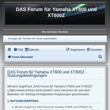
DAS Forum für Yamaha XT600 und
XT600Z
Die nächsten Termine
Anzeige der Termine für heute ausschalten
FAQ
Kalender
Registrieren
Anmelden
S
Foren-Übersicht
u
c
DAS Forum für Yamaha XT600 und XT600Z -
h
Nutzungsbedingungen
e
Mit dem Zugriff auf „DAS Forum für Yamaha XT600 und XT600Z“
(„https://www.xt-foren.de/xt-phpbb“) wird zwischen dir und dem
Betreiber ein Vertrag mit folgenden Regelungen geschlossen:
1. NUTZUNGSVERTRAG
Mit dem Zugriff auf „DAS Forum für Yamaha XT600 und XT600Z“ (im