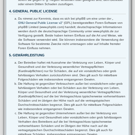
oder einem Dritten Schaden zuzufügen.
4. GENERAL PUBLIC LICENSE
Du nimmst zur Kenntnis, dass es sich bei phpBB um eine unter der „
GNU General Public License v2
“ (GPL) bereitgestellten Foren-Software von
phpBB Limited (www.phpbb.com) handelt; deutschsprachige Informationen
werden durch die deutschsprachige Community unter www.phpbb.de zur
Verfügung gestellt. Beide haben keinen Einfluss auf die Art und Weise, wie
die Software verwendet wird. Sie können insbesondere die Verwendung der
Software für bestimmte Zwecke nicht untersagen oder auf Inhalte fremder
Foren Einfluss nehmen.
5. GEWÄHRLEISTUNG
Der Betreiber haftet mit Ausnahme der Verletzung von Leben, Körper und
Gesundheit und der Verletzung wesentlicher Vertragspflichten
(Kardinalpflichten) nur für Schäden, die auf ein vorsätzliches oder grob
fahrlässiges Verhalten zurückzuführen sind. Dies gilt auch für mittelbare
Folgeschäden wie insbesondere entgangenen Gewinn.
Die Haftung ist gegenüber Verbrauchern außer bei vorsätzlichem oder grob
fahrlässigem Verhalten oder bei Schäden aus der Verletzung von Leben,
Körper und Gesundheit und der Verletzung wesentlicher Vertragspflichten
(Kardinalpflichten) auf die bei Vertragsschluss typischerweise vorhersehbaren
Schäden und im übrigen der Höhe nach auf die vertragstypischen
Durchschnittsschäden begrenzt. Dies gilt auch für mittelbare Folgeschäden
wie insbesondere entgangenen Gewinn.
Die Haftung ist gegenüber Unternehmern außer bei der Verletzung von
Leben, Körper und Gesundheit oder vorsätzlichem oder grob fahrlässigem
Verhalten des Betreibers auf die bei Vertragsschluss typischerweise
vorhersehbaren Schäden und im Übrigen der Höhe nach auf die
vertragstypischen Durchschnittsschäden begrenzt. Dies gilt auch für
mittelbare Schäden, insbesondere entgangenen Gewinn.