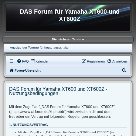
DAS Forum für Yamaha XT600 und
XT600Z
Die nächsten Termine
Anzeige der Termine für heute ausschalten
FAQ
Kalender
Registrieren
Anmelden
S
Foren-Übersicht
u
c
DAS Forum für Yamaha XT600 und XT600Z -
h
Nutzungsbedingungen
e
Mit dem Zugriff auf „DAS Forum für Yamaha XT600 und XT600Z“
(„https://www.xt-foren.de/xt-phpbb“) wird zwischen dir und dem
Betreiber ein Vertrag mit folgenden Regelungen geschlossen:
1. NUTZUNGSVERTRAG
Mit dem Zugriff auf „DAS Forum für Yamaha XT600 und XT600Z“ (im