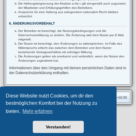
Die Haftungsbegrenzung der Absätze a bis c gilt sinngemäß auch zugunsten
der Mitarbeiter und Erfüllungsgehilfen des Betreibers.
Ansprüche für eine Haftung aus zwingendem nationalem Recht bleiben
unberührt.
6. ÄNDERUNGSVORBEHALT
Der Betreiber ist berechtigt, die Nutzungsbedingungen und die
Datenschutzerklärung zu ändern. Die Änderung wird dem Nutzer per E-Mail
mitgeteilt.
Der Nutzer ist berechtigt, den Änderungen zu widersprechen. Im Falle des
Widerspruchs erlischt das zwischen dem Betreiber und dem Nutzer
bestehende Vertragsverhältnis mit sofortiger Wirkung.
Die Änderungen gelten als anerkannt und verbindlich, wenn der Nutzer den
Änderungen zugestimmt hat.
Informationen über den Umgang mit deinen persönlichen Daten sind in
der Datenschutzerklärung enthalten.
Diese Website nutzt Cookies, um dir den
Foren-Übersicht
Alle Zeiten sind
UTC+02:00
bestmöglichen Komfort bei der Nutzung zu
bieten.
Mehr erfahren
Privates Forum ©
motorang
E-Mail
Aero
style developed for phpBB
Powered by
phpBB
® Forum Software © phpBB Limited
Verstanden!
Deutsche Übersetzung durch
phpBB.de
Datenschutz
|
Nutzungsbedingungen