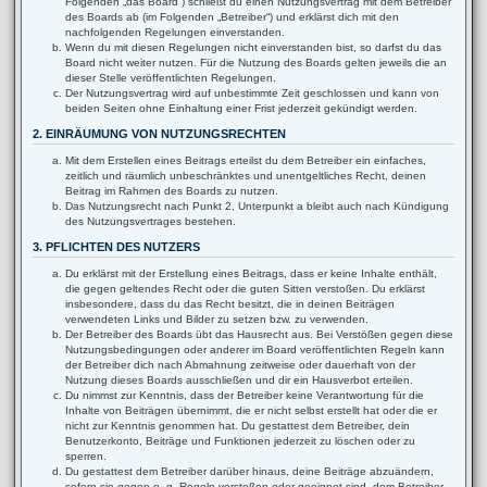
Folgenden „das Board“) schließt du einen Nutzungsvertrag mit dem Betreiber
des Boards ab (im Folgenden „Betreiber“) und erklärst dich mit den
nachfolgenden Regelungen einverstanden.
Wenn du mit diesen Regelungen nicht einverstanden bist, so darfst du das
Board nicht weiter nutzen. Für die Nutzung des Boards gelten jeweils die an
dieser Stelle veröffentlichten Regelungen.
Der Nutzungsvertrag wird auf unbestimmte Zeit geschlossen und kann von
beiden Seiten ohne Einhaltung einer Frist jederzeit gekündigt werden.
2. EINRÄUMUNG VON NUTZUNGSRECHTEN
Mit dem Erstellen eines Beitrags erteilst du dem Betreiber ein einfaches,
zeitlich und räumlich unbeschränktes und unentgeltliches Recht, deinen
Beitrag im Rahmen des Boards zu nutzen.
Das Nutzungsrecht nach Punkt 2, Unterpunkt a bleibt auch nach Kündigung
des Nutzungsvertrages bestehen.
3. PFLICHTEN DES NUTZERS
Du erklärst mit der Erstellung eines Beitrags, dass er keine Inhalte enthält,
die gegen geltendes Recht oder die guten Sitten verstoßen. Du erklärst
insbesondere, dass du das Recht besitzt, die in deinen Beiträgen
verwendeten Links und Bilder zu setzen bzw. zu verwenden.
Der Betreiber des Boards übt das Hausrecht aus. Bei Verstößen gegen diese
Nutzungsbedingungen oder anderer im Board veröffentlichten Regeln kann
der Betreiber dich nach Abmahnung zeitweise oder dauerhaft von der
Nutzung dieses Boards ausschließen und dir ein Hausverbot erteilen.
Du nimmst zur Kenntnis, dass der Betreiber keine Verantwortung für die
Inhalte von Beiträgen übernimmt, die er nicht selbst erstellt hat oder die er
nicht zur Kenntnis genommen hat. Du gestattest dem Betreiber, dein
Benutzerkonto, Beiträge und Funktionen jederzeit zu löschen oder zu
sperren.
Du gestattest dem Betreiber darüber hinaus, deine Beiträge abzuändern,
sofern sie gegen o. g. Regeln verstoßen oder geeignet sind, dem Betreiber