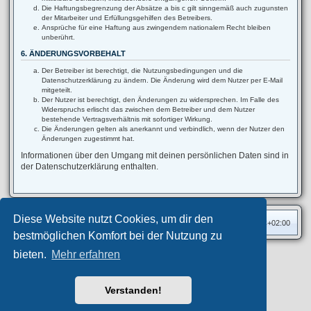
Die Haftungsbegrenzung der Absätze a bis c gilt sinngemäß auch zugunsten
der Mitarbeiter und Erfüllungsgehilfen des Betreibers.
Ansprüche für eine Haftung aus zwingendem nationalem Recht bleiben
unberührt.
6. ÄNDERUNGSVORBEHALT
Der Betreiber ist berechtigt, die Nutzungsbedingungen und die
Datenschutzerklärung zu ändern. Die Änderung wird dem Nutzer per E-Mail
mitgeteilt.
Der Nutzer ist berechtigt, den Änderungen zu widersprechen. Im Falle des
Widerspruchs erlischt das zwischen dem Betreiber und dem Nutzer
bestehende Vertragsverhältnis mit sofortiger Wirkung.
Die Änderungen gelten als anerkannt und verbindlich, wenn der Nutzer den
Änderungen zugestimmt hat.
Informationen über den Umgang mit deinen persönlichen Daten sind in
der Datenschutzerklärung enthalten.
Diese Website nutzt Cookies, um dir den
Foren-Übersicht
Alle Zeiten sind
UTC+02:00
bestmöglichen Komfort bei der Nutzung zu
bieten.
Mehr erfahren
Privates Forum ©
motorang
E-Mail
Aero
style developed for phpBB
Powered by
phpBB
® Forum Software © phpBB Limited
Verstanden!
Deutsche Übersetzung durch
phpBB.de
Datenschutz
|
Nutzungsbedingungen