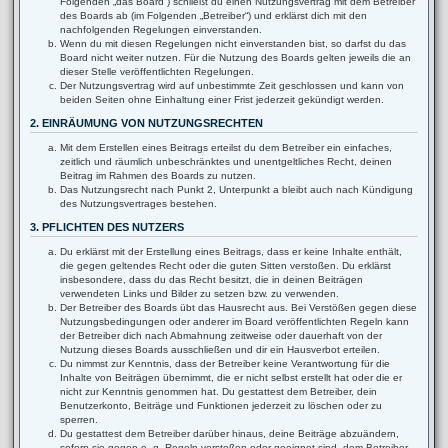
Folgenden „das Board“) schließt du einen Nutzungsvertrag mit dem Betreiber
des Boards ab (im Folgenden „Betreiber“) und erklärst dich mit den
nachfolgenden Regelungen einverstanden.
Wenn du mit diesen Regelungen nicht einverstanden bist, so darfst du das
Board nicht weiter nutzen. Für die Nutzung des Boards gelten jeweils die an
dieser Stelle veröffentlichten Regelungen.
Der Nutzungsvertrag wird auf unbestimmte Zeit geschlossen und kann von
beiden Seiten ohne Einhaltung einer Frist jederzeit gekündigt werden.
2. EINRÄUMUNG VON NUTZUNGSRECHTEN
Mit dem Erstellen eines Beitrags erteilst du dem Betreiber ein einfaches,
zeitlich und räumlich unbeschränktes und unentgeltliches Recht, deinen
Beitrag im Rahmen des Boards zu nutzen.
Das Nutzungsrecht nach Punkt 2, Unterpunkt a bleibt auch nach Kündigung
des Nutzungsvertrages bestehen.
3. PFLICHTEN DES NUTZERS
Du erklärst mit der Erstellung eines Beitrags, dass er keine Inhalte enthält,
die gegen geltendes Recht oder die guten Sitten verstoßen. Du erklärst
insbesondere, dass du das Recht besitzt, die in deinen Beiträgen
verwendeten Links und Bilder zu setzen bzw. zu verwenden.
Der Betreiber des Boards übt das Hausrecht aus. Bei Verstößen gegen diese
Nutzungsbedingungen oder anderer im Board veröffentlichten Regeln kann
der Betreiber dich nach Abmahnung zeitweise oder dauerhaft von der
Nutzung dieses Boards ausschließen und dir ein Hausverbot erteilen.
Du nimmst zur Kenntnis, dass der Betreiber keine Verantwortung für die
Inhalte von Beiträgen übernimmt, die er nicht selbst erstellt hat oder die er
nicht zur Kenntnis genommen hat. Du gestattest dem Betreiber, dein
Benutzerkonto, Beiträge und Funktionen jederzeit zu löschen oder zu
sperren.
Du gestattest dem Betreiber darüber hinaus, deine Beiträge abzuändern,
sofern sie gegen o. g. Regeln verstoßen oder geeignet sind, dem Betreiber