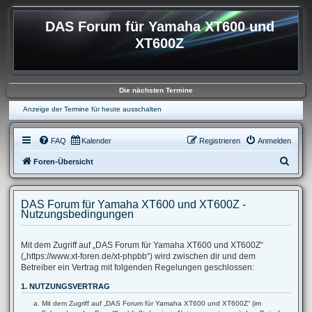
DAS Forum für Yamaha XT600 und
XT600Z
Die nächsten Termine
Anzeige der Termine für heute ausschalten
FAQ
Kalender
Registrieren
Anmelden
S
Foren-Übersicht
u
c
DAS Forum für Yamaha XT600 und XT600Z -
h
Nutzungsbedingungen
e
Mit dem Zugriff auf „DAS Forum für Yamaha XT600 und XT600Z“
(„https://www.xt-foren.de/xt-phpbb“) wird zwischen dir und dem
Betreiber ein Vertrag mit folgenden Regelungen geschlossen:
1. NUTZUNGSVERTRAG
Mit dem Zugriff auf „DAS Forum für Yamaha XT600 und XT600Z“ (im