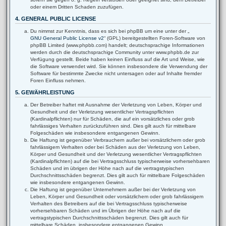
oder einem Dritten Schaden zuzufügen.
4. GENERAL PUBLIC LICENSE
Du nimmst zur Kenntnis, dass es sich bei phpBB um eine unter der „
GNU General Public License v2
“ (GPL) bereitgestellten Foren-Software von
phpBB Limited (www.phpbb.com) handelt; deutschsprachige Informationen
werden durch die deutschsprachige Community unter www.phpbb.de zur
Verfügung gestellt. Beide haben keinen Einfluss auf die Art und Weise, wie
die Software verwendet wird. Sie können insbesondere die Verwendung der
Software für bestimmte Zwecke nicht untersagen oder auf Inhalte fremder
Foren Einfluss nehmen.
5. GEWÄHRLEISTUNG
Der Betreiber haftet mit Ausnahme der Verletzung von Leben, Körper und
Gesundheit und der Verletzung wesentlicher Vertragspflichten
(Kardinalpflichten) nur für Schäden, die auf ein vorsätzliches oder grob
fahrlässiges Verhalten zurückzuführen sind. Dies gilt auch für mittelbare
Folgeschäden wie insbesondere entgangenen Gewinn.
Die Haftung ist gegenüber Verbrauchern außer bei vorsätzlichem oder grob
fahrlässigem Verhalten oder bei Schäden aus der Verletzung von Leben,
Körper und Gesundheit und der Verletzung wesentlicher Vertragspflichten
(Kardinalpflichten) auf die bei Vertragsschluss typischerweise vorhersehbaren
Schäden und im übrigen der Höhe nach auf die vertragstypischen
Durchschnittsschäden begrenzt. Dies gilt auch für mittelbare Folgeschäden
wie insbesondere entgangenen Gewinn.
Die Haftung ist gegenüber Unternehmern außer bei der Verletzung von
Leben, Körper und Gesundheit oder vorsätzlichem oder grob fahrlässigem
Verhalten des Betreibers auf die bei Vertragsschluss typischerweise
vorhersehbaren Schäden und im Übrigen der Höhe nach auf die
vertragstypischen Durchschnittsschäden begrenzt. Dies gilt auch für
mittelbare Schäden, insbesondere entgangenen Gewinn.