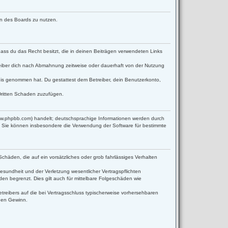
men des Boards zu nutzen.
 dass du das Recht besitzt, die in deinen Beiträgen verwendeten Links
eiber dich nach Abmahnung zeitweise oder dauerhaft von der Nutzung
ntnis genommen hat. Du gestattest dem Betreiber, dein Benutzerkonto,
Dritten Schaden zuzufügen.
www.phpbb.com) handelt; deutschsprachige Informationen werden durch
d. Sie können insbesondere die Verwendung der Software für bestimmte
Schäden, die auf ein vorsätzliches oder grob fahrlässiges Verhalten
sundheit und der Verletzung wesentlicher Vertragspflichten
en begrenzt. Dies gilt auch für mittelbare Folgeschäden wie
reibers auf die bei Vertragsschluss typischerweise vorhersehbaren
enen Gewinn.