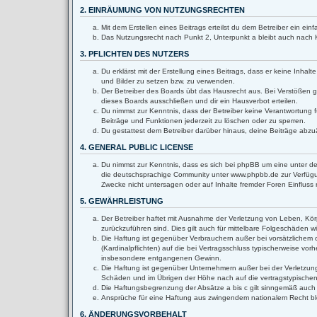
2. EINRÄUMUNG VON NUTZUNGSRECHTEN
Mit dem Erstellen eines Beitrags erteilst du dem Betreiber ein e
Das Nutzungsrecht nach Punkt 2, Unterpunkt a bleibt auch nach
3. PFLICHTEN DES NUTZERS
Du erklärst mit der Erstellung eines Beitrags, dass er keine Inha
und Bilder zu setzen bzw. zu verwenden.
Der Betreiber des Boards übt das Hausrecht aus. Bei Verstößen 
dieses Boards ausschließen und dir ein Hausverbot erteilen.
Du nimmst zur Kenntnis, dass der Betreiber keine Verantwortung fü
Beiträge und Funktionen jederzeit zu löschen oder zu sperren.
Du gestattest dem Betreiber darüber hinaus, deine Beiträge abzu
4. GENERAL PUBLIC LICENSE
Du nimmst zur Kenntnis, dass es sich bei phpBB um eine unter de
die deutschsprachige Community unter www.phpbb.de zur Verfügun
Zwecke nicht untersagen oder auf Inhalte fremder Foren Einflus
5. GEWÄHRLEISTUNG
Der Betreiber haftet mit Ausnahme der Verletzung von Leben, Körpe
zurückzuführen sind. Dies gilt auch für mittelbare Folgeschäden
Die Haftung ist gegenüber Verbrauchern außer bei vorsätzlichem 
(Kardinalpflichten) auf die bei Vertragsschluss typischerweise v
insbesondere entgangenen Gewinn.
Die Haftung ist gegenüber Unternehmern außer bei der Verletzung
Schäden und im Übrigen der Höhe nach auf die vertragstypischen
Die Haftungsbegrenzung der Absätze a bis c gilt sinngemäß auch z
Ansprüche für eine Haftung aus zwingendem nationalem Recht bl
6. ÄNDERUNGSVORBEHALT