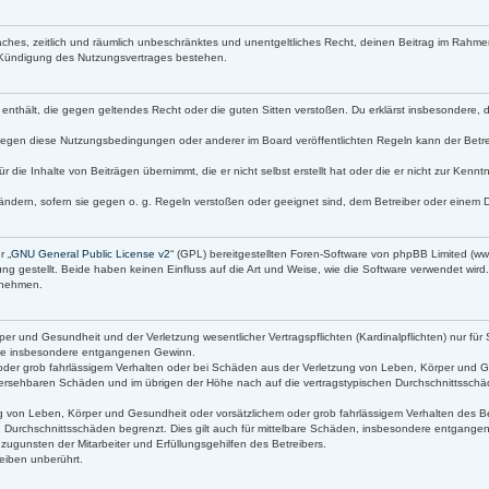
infaches, zeitlich und räumlich unbeschränktes und unentgeltliches Recht, deinen Beitrag im Rah
 Kündigung des Nutzungsvertrages bestehen.
lte enthält, die gegen geltendes Recht oder die guten Sitten verstoßen. Du erklärst insbesondere,
gegen diese Nutzungsbedingungen oder anderer im Board veröffentlichten Regeln kann der Betr
r die Inhalte von Beiträgen übernimmt, die er nicht selbst erstellt hat oder die er nicht zur Ken
ändern, sofern sie gegen o. g. Regeln verstoßen oder geeignet sind, dem Betreiber oder einem 
r „
GNU General Public License v2
“ (GPL) bereitgestellten Foren-Software von phpBB Limited (
g gestellt. Beide haben keinen Einfluss auf die Art und Weise, wie die Software verwendet wir
s nehmen.
r und Gesundheit und der Verletzung wesentlicher Vertragspflichten (Kardinalpflichten) nur für 
 wie insbesondere entgangenen Gewinn.
oder grob fahrlässigem Verhalten oder bei Schäden aus der Verletzung von Leben, Körper und Ge
orhersehbaren Schäden und im übrigen der Höhe nach auf die vertragstypischen Durchschnittsschäd
 von Leben, Körper und Gesundheit oder vorsätzlichem oder grob fahrlässigem Verhalten des Bet
 Durchschnittsschäden begrenzt. Dies gilt auch für mittelbare Schäden, insbesondere entgang
ugunsten der Mitarbeiter und Erfüllungsgehilfen des Betreibers.
eiben unberührt.