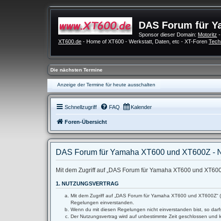
DAS Forum für Y
Sponsor dieser Domain:
Motoritz
-
XT600.de
- Home of XT600 - Werkstatt, Daten, etc - XT-Foren
Tech
Die nächsten Termine
Anzeige der Termine für heute ausschalten
Schnellzugriff
FAQ
Kalender
Foren-Übersicht
DAS Forum für Yamaha XT600 und XT600Z - 
Mit dem Zugriff auf „DAS Forum für Yamaha XT600 und XT600Z“
1. NUTZUNGSVERTRAG
Mit dem Zugriff auf „DAS Forum für Yamaha XT600 und XT600Z“ (im
Regelungen einverstanden.
Wenn du mit diesen Regelungen nicht einverstanden bist, so darfs
Der Nutzungsvertrag wird auf unbestimmte Zeit geschlossen und k