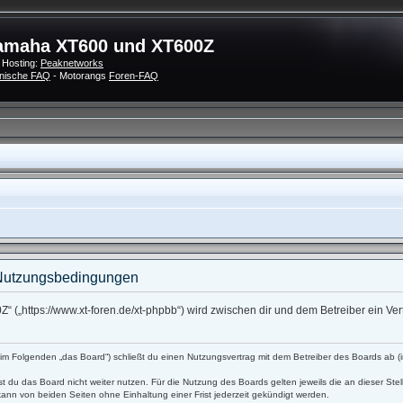
amaha XT600 und XT600Z
 Hosting:
Peaknetworks
nische FAQ
- Motorangs
Foren-FAQ
Nutzungsbedingungen
 („https://www.xt-foren.de/xt-phpbb“) wird zwischen dir und dem Betreiber ein V
 Folgenden „das Board“) schließt du einen Nutzungsvertrag mit dem Betreiber des Boards ab (im
t du das Board nicht weiter nutzen. Für die Nutzung des Boards gelten jeweils die an dieser Stel
ann von beiden Seiten ohne Einhaltung einer Frist jederzeit gekündigt werden.