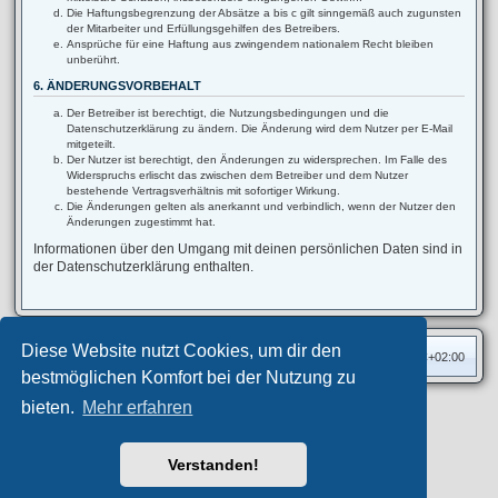
Die Haftungsbegrenzung der Absätze a bis c gilt sinngemäß auch zugunsten
der Mitarbeiter und Erfüllungsgehilfen des Betreibers.
Ansprüche für eine Haftung aus zwingendem nationalem Recht bleiben
unberührt.
6. ÄNDERUNGSVORBEHALT
Der Betreiber ist berechtigt, die Nutzungsbedingungen und die
Datenschutzerklärung zu ändern. Die Änderung wird dem Nutzer per E-Mail
mitgeteilt.
Der Nutzer ist berechtigt, den Änderungen zu widersprechen. Im Falle des
Widerspruchs erlischt das zwischen dem Betreiber und dem Nutzer
bestehende Vertragsverhältnis mit sofortiger Wirkung.
Die Änderungen gelten als anerkannt und verbindlich, wenn der Nutzer den
Änderungen zugestimmt hat.
Informationen über den Umgang mit deinen persönlichen Daten sind in
der Datenschutzerklärung enthalten.
Diese Website nutzt Cookies, um dir den
Foren-Übersicht
Alle Zeiten sind
UTC+02:00
bestmöglichen Komfort bei der Nutzung zu
bieten.
Mehr erfahren
Privates Forum ©
motorang
E-Mail
Aero
style developed for phpBB
Powered by
phpBB
® Forum Software © phpBB Limited
Verstanden!
Deutsche Übersetzung durch
phpBB.de
Datenschutz
|
Nutzungsbedingungen