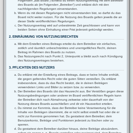
Folgenden „das Board“) schließt du einen Nutzungsvertrag mit dem Betreiber
des Boards ab (im Folgenden „Betreiber“) und erklärst dich mit den
nachfolgenden Regelungen einverstanden.
Wenn du mit diesen Regelungen nicht einverstanden bist, so darfst du das
Board nicht weiter nutzen. Für die Nutzung des Boards gelten jeweils die an
dieser Stelle veröffentlichten Regelungen.
Der Nutzungsvertrag wird auf unbestimmte Zeit geschlossen und kann von
beiden Seiten ohne Einhaltung einer Frist jederzeit gekündigt werden.
2. EINRÄUMUNG VON NUTZUNGSRECHTEN
Mit dem Erstellen eines Beitrags erteilst du dem Betreiber ein einfaches,
zeitlich und räumlich unbeschränktes und unentgeltliches Recht, deinen
Beitrag im Rahmen des Boards zu nutzen.
Das Nutzungsrecht nach Punkt 2, Unterpunkt a bleibt auch nach Kündigung
des Nutzungsvertrages bestehen.
3. PFLICHTEN DES NUTZERS
Du erklärst mit der Erstellung eines Beitrags, dass er keine Inhalte enthält,
die gegen geltendes Recht oder die guten Sitten verstoßen. Du erklärst
insbesondere, dass du das Recht besitzt, die in deinen Beiträgen
verwendeten Links und Bilder zu setzen bzw. zu verwenden.
Der Betreiber des Boards übt das Hausrecht aus. Bei Verstößen gegen diese
Nutzungsbedingungen oder anderer im Board veröffentlichten Regeln kann
der Betreiber dich nach Abmahnung zeitweise oder dauerhaft von der
Nutzung dieses Boards ausschließen und dir ein Hausverbot erteilen.
Du nimmst zur Kenntnis, dass der Betreiber keine Verantwortung für die
Inhalte von Beiträgen übernimmt, die er nicht selbst erstellt hat oder die er
nicht zur Kenntnis genommen hat. Du gestattest dem Betreiber, dein
Benutzerkonto, Beiträge und Funktionen jederzeit zu löschen oder zu
sperren.
Du gestattest dem Betreiber darüber hinaus, deine Beiträge abzuändern,
sofern sie gegen o. g. Regeln verstoßen oder geeignet sind, dem Betreiber