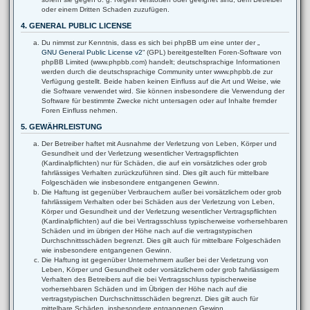
oder einem Dritten Schaden zuzufügen.
4. GENERAL PUBLIC LICENSE
Du nimmst zur Kenntnis, dass es sich bei phpBB um eine unter der „
GNU General Public License v2
“ (GPL) bereitgestellten Foren-Software von
phpBB Limited (www.phpbb.com) handelt; deutschsprachige Informationen
werden durch die deutschsprachige Community unter www.phpbb.de zur
Verfügung gestellt. Beide haben keinen Einfluss auf die Art und Weise, wie
die Software verwendet wird. Sie können insbesondere die Verwendung der
Software für bestimmte Zwecke nicht untersagen oder auf Inhalte fremder
Foren Einfluss nehmen.
5. GEWÄHRLEISTUNG
Der Betreiber haftet mit Ausnahme der Verletzung von Leben, Körper und
Gesundheit und der Verletzung wesentlicher Vertragspflichten
(Kardinalpflichten) nur für Schäden, die auf ein vorsätzliches oder grob
fahrlässiges Verhalten zurückzuführen sind. Dies gilt auch für mittelbare
Folgeschäden wie insbesondere entgangenen Gewinn.
Die Haftung ist gegenüber Verbrauchern außer bei vorsätzlichem oder grob
fahrlässigem Verhalten oder bei Schäden aus der Verletzung von Leben,
Körper und Gesundheit und der Verletzung wesentlicher Vertragspflichten
(Kardinalpflichten) auf die bei Vertragsschluss typischerweise vorhersehbaren
Schäden und im übrigen der Höhe nach auf die vertragstypischen
Durchschnittsschäden begrenzt. Dies gilt auch für mittelbare Folgeschäden
wie insbesondere entgangenen Gewinn.
Die Haftung ist gegenüber Unternehmern außer bei der Verletzung von
Leben, Körper und Gesundheit oder vorsätzlichem oder grob fahrlässigem
Verhalten des Betreibers auf die bei Vertragsschluss typischerweise
vorhersehbaren Schäden und im Übrigen der Höhe nach auf die
vertragstypischen Durchschnittsschäden begrenzt. Dies gilt auch für
mittelbare Schäden, insbesondere entgangenen Gewinn.