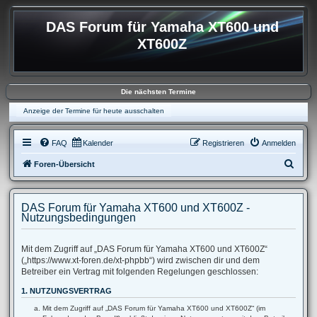
DAS Forum für Yamaha XT600 und
XT600Z
Die nächsten Termine
Anzeige der Termine für heute ausschalten
FAQ
Kalender
Registrieren
Anmelden
S
Foren-Übersicht
u
c
DAS Forum für Yamaha XT600 und XT600Z -
h
Nutzungsbedingungen
e
Mit dem Zugriff auf „DAS Forum für Yamaha XT600 und XT600Z“
(„https://www.xt-foren.de/xt-phpbb“) wird zwischen dir und dem
Betreiber ein Vertrag mit folgenden Regelungen geschlossen:
1. NUTZUNGSVERTRAG
Mit dem Zugriff auf „DAS Forum für Yamaha XT600 und XT600Z“ (im