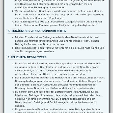
Folgenden „das Board“) schließt du einen Nutzungsvertrag mit dem Betreiber
des Boards ab (im Folgenden „Betreiber“) und erklärst dich mit den
nachfolgenden Regelungen einverstanden.
Wenn du mit diesen Regelungen nicht einverstanden bist, so darfst du das
Board nicht weiter nutzen. Für die Nutzung des Boards gelten jeweils die an
dieser Stelle veröffentlichten Regelungen.
Der Nutzungsvertrag wird auf unbestimmte Zeit geschlossen und kann von
beiden Seiten ohne Einhaltung einer Frist jederzeit gekündigt werden.
2. EINRÄUMUNG VON NUTZUNGSRECHTEN
Mit dem Erstellen eines Beitrags erteilst du dem Betreiber ein einfaches,
zeitlich und räumlich unbeschränktes und unentgeltliches Recht, deinen
Beitrag im Rahmen des Boards zu nutzen.
Das Nutzungsrecht nach Punkt 2, Unterpunkt a bleibt auch nach Kündigung
des Nutzungsvertrages bestehen.
3. PFLICHTEN DES NUTZERS
Du erklärst mit der Erstellung eines Beitrags, dass er keine Inhalte enthält,
die gegen geltendes Recht oder die guten Sitten verstoßen. Du erklärst
insbesondere, dass du das Recht besitzt, die in deinen Beiträgen
verwendeten Links und Bilder zu setzen bzw. zu verwenden.
Der Betreiber des Boards übt das Hausrecht aus. Bei Verstößen gegen diese
Nutzungsbedingungen oder anderer im Board veröffentlichten Regeln kann
der Betreiber dich nach Abmahnung zeitweise oder dauerhaft von der
Nutzung dieses Boards ausschließen und dir ein Hausverbot erteilen.
Du nimmst zur Kenntnis, dass der Betreiber keine Verantwortung für die
Inhalte von Beiträgen übernimmt, die er nicht selbst erstellt hat oder die er
nicht zur Kenntnis genommen hat. Du gestattest dem Betreiber, dein
Benutzerkonto, Beiträge und Funktionen jederzeit zu löschen oder zu
sperren.
Du gestattest dem Betreiber darüber hinaus, deine Beiträge abzuändern,
sofern sie gegen o. g. Regeln verstoßen oder geeignet sind, dem Betreiber