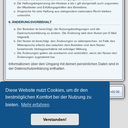
Die Haftungsbegrenzung der Absätze a bis c gilt sinngemäß auch zugunsten
der Mitarbeiter und Erfüllungsgehilfen des Betreibers.
Ansprüche für eine Haftung aus zwingendem nationalem Recht bleiben
unberührt.
6. ÄNDERUNGSVORBEHALT
Der Betreiber ist berechtigt, die Nutzungsbedingungen und die
Datenschutzerklärung zu ändern. Die Änderung wird dem Nutzer per E-Mail
mitgeteilt.
Der Nutzer ist berechtigt, den Änderungen zu widersprechen. Im Falle des
Widerspruchs erlischt das zwischen dem Betreiber und dem Nutzer
bestehende Vertragsverhältnis mit sofortiger Wirkung.
Die Änderungen gelten als anerkannt und verbindlich, wenn der Nutzer den
Änderungen zugestimmt hat.
Informationen über den Umgang mit deinen persönlichen Daten sind in
der Datenschutzerklärung enthalten.
Diese Website nutzt Cookies, um dir den
Foren-Übersicht
Alle Zeiten sind
UTC+02:00
bestmöglichen Komfort bei der Nutzung zu
bieten.
Mehr erfahren
Privates Forum ©
motorang
E-Mail
Aero
style developed for phpBB
Powered by
phpBB
® Forum Software © phpBB Limited
Verstanden!
Deutsche Übersetzung durch
phpBB.de
Datenschutz
|
Nutzungsbedingungen