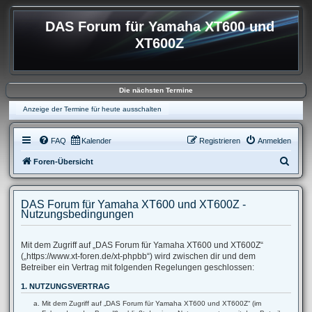
DAS Forum für Yamaha XT600 und
XT600Z
Die nächsten Termine
Anzeige der Termine für heute ausschalten
FAQ
Kalender
Registrieren
Anmelden
S
Foren-Übersicht
u
c
DAS Forum für Yamaha XT600 und XT600Z -
h
Nutzungsbedingungen
e
Mit dem Zugriff auf „DAS Forum für Yamaha XT600 und XT600Z“
(„https://www.xt-foren.de/xt-phpbb“) wird zwischen dir und dem
Betreiber ein Vertrag mit folgenden Regelungen geschlossen:
1. NUTZUNGSVERTRAG
Mit dem Zugriff auf „DAS Forum für Yamaha XT600 und XT600Z“ (im