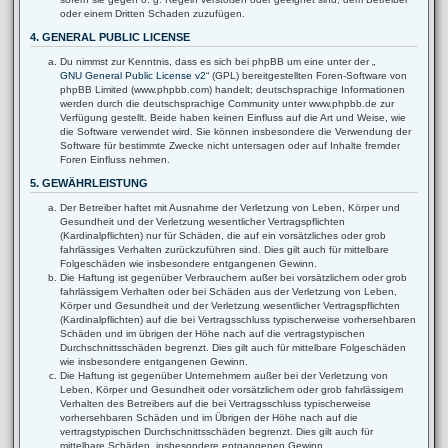
oder einem Dritten Schaden zuzufügen.
4. GENERAL PUBLIC LICENSE
Du nimmst zur Kenntnis, dass es sich bei phpBB um eine unter der „
GNU General Public License v2
“ (GPL) bereitgestellten Foren-Software von
phpBB Limited (www.phpbb.com) handelt; deutschsprachige Informationen
werden durch die deutschsprachige Community unter www.phpbb.de zur
Verfügung gestellt. Beide haben keinen Einfluss auf die Art und Weise, wie
die Software verwendet wird. Sie können insbesondere die Verwendung der
Software für bestimmte Zwecke nicht untersagen oder auf Inhalte fremder
Foren Einfluss nehmen.
5. GEWÄHRLEISTUNG
Der Betreiber haftet mit Ausnahme der Verletzung von Leben, Körper und
Gesundheit und der Verletzung wesentlicher Vertragspflichten
(Kardinalpflichten) nur für Schäden, die auf ein vorsätzliches oder grob
fahrlässiges Verhalten zurückzuführen sind. Dies gilt auch für mittelbare
Folgeschäden wie insbesondere entgangenen Gewinn.
Die Haftung ist gegenüber Verbrauchern außer bei vorsätzlichem oder grob
fahrlässigem Verhalten oder bei Schäden aus der Verletzung von Leben,
Körper und Gesundheit und der Verletzung wesentlicher Vertragspflichten
(Kardinalpflichten) auf die bei Vertragsschluss typischerweise vorhersehbaren
Schäden und im übrigen der Höhe nach auf die vertragstypischen
Durchschnittsschäden begrenzt. Dies gilt auch für mittelbare Folgeschäden
wie insbesondere entgangenen Gewinn.
Die Haftung ist gegenüber Unternehmern außer bei der Verletzung von
Leben, Körper und Gesundheit oder vorsätzlichem oder grob fahrlässigem
Verhalten des Betreibers auf die bei Vertragsschluss typischerweise
vorhersehbaren Schäden und im Übrigen der Höhe nach auf die
vertragstypischen Durchschnittsschäden begrenzt. Dies gilt auch für
mittelbare Schäden, insbesondere entgangenen Gewinn.