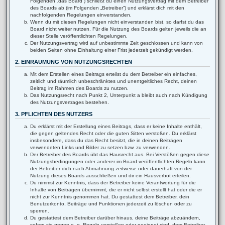
Folgenden „das Board“) schließt du einen Nutzungsvertrag mit dem Betreiber
des Boards ab (im Folgenden „Betreiber“) und erklärst dich mit den
nachfolgenden Regelungen einverstanden.
Wenn du mit diesen Regelungen nicht einverstanden bist, so darfst du das
Board nicht weiter nutzen. Für die Nutzung des Boards gelten jeweils die an
dieser Stelle veröffentlichten Regelungen.
Der Nutzungsvertrag wird auf unbestimmte Zeit geschlossen und kann von
beiden Seiten ohne Einhaltung einer Frist jederzeit gekündigt werden.
2. EINRÄUMUNG VON NUTZUNGSRECHTEN
Mit dem Erstellen eines Beitrags erteilst du dem Betreiber ein einfaches,
zeitlich und räumlich unbeschränktes und unentgeltliches Recht, deinen
Beitrag im Rahmen des Boards zu nutzen.
Das Nutzungsrecht nach Punkt 2, Unterpunkt a bleibt auch nach Kündigung
des Nutzungsvertrages bestehen.
3. PFLICHTEN DES NUTZERS
Du erklärst mit der Erstellung eines Beitrags, dass er keine Inhalte enthält,
die gegen geltendes Recht oder die guten Sitten verstoßen. Du erklärst
insbesondere, dass du das Recht besitzt, die in deinen Beiträgen
verwendeten Links und Bilder zu setzen bzw. zu verwenden.
Der Betreiber des Boards übt das Hausrecht aus. Bei Verstößen gegen diese
Nutzungsbedingungen oder anderer im Board veröffentlichten Regeln kann
der Betreiber dich nach Abmahnung zeitweise oder dauerhaft von der
Nutzung dieses Boards ausschließen und dir ein Hausverbot erteilen.
Du nimmst zur Kenntnis, dass der Betreiber keine Verantwortung für die
Inhalte von Beiträgen übernimmt, die er nicht selbst erstellt hat oder die er
nicht zur Kenntnis genommen hat. Du gestattest dem Betreiber, dein
Benutzerkonto, Beiträge und Funktionen jederzeit zu löschen oder zu
sperren.
Du gestattest dem Betreiber darüber hinaus, deine Beiträge abzuändern,
sofern sie gegen o. g. Regeln verstoßen oder geeignet sind, dem Betreiber