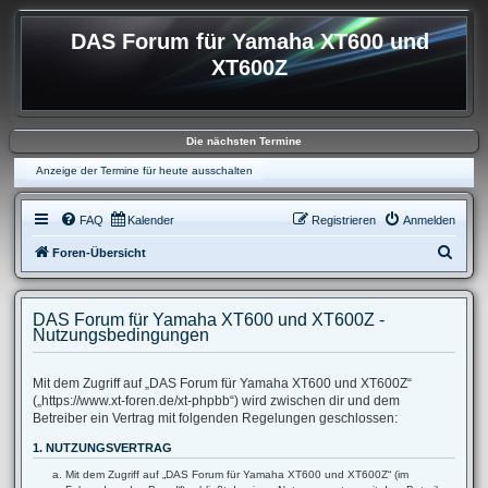
DAS Forum für Yamaha XT600 und
XT600Z
Die nächsten Termine
Anzeige der Termine für heute ausschalten
FAQ
Kalender
Registrieren
Anmelden
S
Foren-Übersicht
u
c
DAS Forum für Yamaha XT600 und XT600Z -
h
Nutzungsbedingungen
e
Mit dem Zugriff auf „DAS Forum für Yamaha XT600 und XT600Z“
(„https://www.xt-foren.de/xt-phpbb“) wird zwischen dir und dem
Betreiber ein Vertrag mit folgenden Regelungen geschlossen:
1. NUTZUNGSVERTRAG
Mit dem Zugriff auf „DAS Forum für Yamaha XT600 und XT600Z“ (im