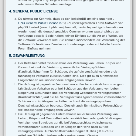
oder einem Dritten Schaden zuzufügen.
4. GENERAL PUBLIC LICENSE
Du nimmst zur Kenntnis, dass es sich bei phpBB um eine unter der „
GNU General Public License v2
“ (GPL) bereitgestellten Foren-Software von
phpBB Limited (www.phpbb.com) handelt; deutschsprachige Informationen
werden durch die deutschsprachige Community unter www.phpbb.de zur
Verfügung gestellt. Beide haben keinen Einfluss auf die Art und Weise, wie
die Software verwendet wird. Sie können insbesondere die Verwendung der
Software für bestimmte Zwecke nicht untersagen oder auf Inhalte fremder
Foren Einfluss nehmen.
5. GEWÄHRLEISTUNG
Der Betreiber haftet mit Ausnahme der Verletzung von Leben, Körper und
Gesundheit und der Verletzung wesentlicher Vertragspflichten
(Kardinalpflichten) nur für Schäden, die auf ein vorsätzliches oder grob
fahrlässiges Verhalten zurückzuführen sind. Dies gilt auch für mittelbare
Folgeschäden wie insbesondere entgangenen Gewinn.
Die Haftung ist gegenüber Verbrauchern außer bei vorsätzlichem oder grob
fahrlässigem Verhalten oder bei Schäden aus der Verletzung von Leben,
Körper und Gesundheit und der Verletzung wesentlicher Vertragspflichten
(Kardinalpflichten) auf die bei Vertragsschluss typischerweise vorhersehbaren
Schäden und im übrigen der Höhe nach auf die vertragstypischen
Durchschnittsschäden begrenzt. Dies gilt auch für mittelbare Folgeschäden
wie insbesondere entgangenen Gewinn.
Die Haftung ist gegenüber Unternehmern außer bei der Verletzung von
Leben, Körper und Gesundheit oder vorsätzlichem oder grob fahrlässigem
Verhalten des Betreibers auf die bei Vertragsschluss typischerweise
vorhersehbaren Schäden und im Übrigen der Höhe nach auf die
vertragstypischen Durchschnittsschäden begrenzt. Dies gilt auch für
mittelbare Schäden, insbesondere entgangenen Gewinn.