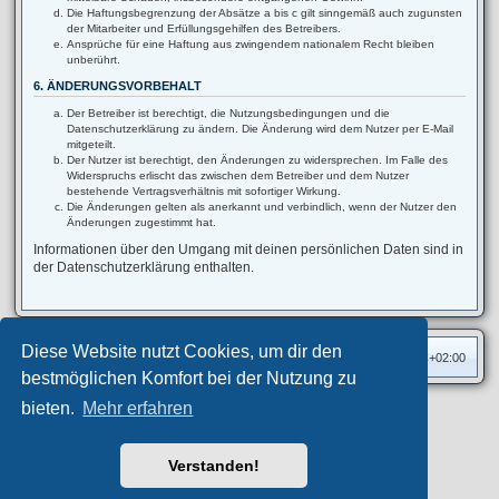
Die Haftungsbegrenzung der Absätze a bis c gilt sinngemäß auch zugunsten
der Mitarbeiter und Erfüllungsgehilfen des Betreibers.
Ansprüche für eine Haftung aus zwingendem nationalem Recht bleiben
unberührt.
6. ÄNDERUNGSVORBEHALT
Der Betreiber ist berechtigt, die Nutzungsbedingungen und die
Datenschutzerklärung zu ändern. Die Änderung wird dem Nutzer per E-Mail
mitgeteilt.
Der Nutzer ist berechtigt, den Änderungen zu widersprechen. Im Falle des
Widerspruchs erlischt das zwischen dem Betreiber und dem Nutzer
bestehende Vertragsverhältnis mit sofortiger Wirkung.
Die Änderungen gelten als anerkannt und verbindlich, wenn der Nutzer den
Änderungen zugestimmt hat.
Informationen über den Umgang mit deinen persönlichen Daten sind in
der Datenschutzerklärung enthalten.
Diese Website nutzt Cookies, um dir den
Foren-Übersicht
Alle Zeiten sind
UTC+02:00
bestmöglichen Komfort bei der Nutzung zu
bieten.
Mehr erfahren
Privates Forum ©
motorang
E-Mail
Aero
style developed for phpBB
Powered by
phpBB
® Forum Software © phpBB Limited
Verstanden!
Deutsche Übersetzung durch
phpBB.de
Datenschutz
|
Nutzungsbedingungen