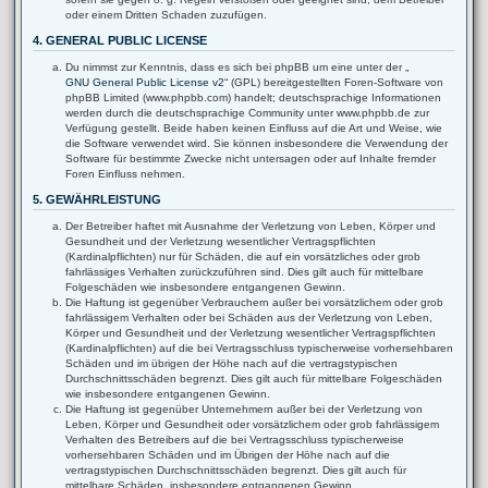
oder einem Dritten Schaden zuzufügen.
4. GENERAL PUBLIC LICENSE
Du nimmst zur Kenntnis, dass es sich bei phpBB um eine unter der „
GNU General Public License v2
“ (GPL) bereitgestellten Foren-Software von
phpBB Limited (www.phpbb.com) handelt; deutschsprachige Informationen
werden durch die deutschsprachige Community unter www.phpbb.de zur
Verfügung gestellt. Beide haben keinen Einfluss auf die Art und Weise, wie
die Software verwendet wird. Sie können insbesondere die Verwendung der
Software für bestimmte Zwecke nicht untersagen oder auf Inhalte fremder
Foren Einfluss nehmen.
5. GEWÄHRLEISTUNG
Der Betreiber haftet mit Ausnahme der Verletzung von Leben, Körper und
Gesundheit und der Verletzung wesentlicher Vertragspflichten
(Kardinalpflichten) nur für Schäden, die auf ein vorsätzliches oder grob
fahrlässiges Verhalten zurückzuführen sind. Dies gilt auch für mittelbare
Folgeschäden wie insbesondere entgangenen Gewinn.
Die Haftung ist gegenüber Verbrauchern außer bei vorsätzlichem oder grob
fahrlässigem Verhalten oder bei Schäden aus der Verletzung von Leben,
Körper und Gesundheit und der Verletzung wesentlicher Vertragspflichten
(Kardinalpflichten) auf die bei Vertragsschluss typischerweise vorhersehbaren
Schäden und im übrigen der Höhe nach auf die vertragstypischen
Durchschnittsschäden begrenzt. Dies gilt auch für mittelbare Folgeschäden
wie insbesondere entgangenen Gewinn.
Die Haftung ist gegenüber Unternehmern außer bei der Verletzung von
Leben, Körper und Gesundheit oder vorsätzlichem oder grob fahrlässigem
Verhalten des Betreibers auf die bei Vertragsschluss typischerweise
vorhersehbaren Schäden und im Übrigen der Höhe nach auf die
vertragstypischen Durchschnittsschäden begrenzt. Dies gilt auch für
mittelbare Schäden, insbesondere entgangenen Gewinn.