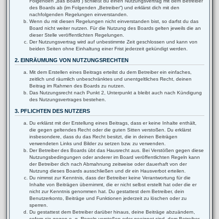
Folgenden „das Board“) schließt du einen Nutzungsvertrag mit dem Betreiber
des Boards ab (im Folgenden „Betreiber“) und erklärst dich mit den
nachfolgenden Regelungen einverstanden.
Wenn du mit diesen Regelungen nicht einverstanden bist, so darfst du das
Board nicht weiter nutzen. Für die Nutzung des Boards gelten jeweils die an
dieser Stelle veröffentlichten Regelungen.
Der Nutzungsvertrag wird auf unbestimmte Zeit geschlossen und kann von
beiden Seiten ohne Einhaltung einer Frist jederzeit gekündigt werden.
2. EINRÄUMUNG VON NUTZUNGSRECHTEN
Mit dem Erstellen eines Beitrags erteilst du dem Betreiber ein einfaches,
zeitlich und räumlich unbeschränktes und unentgeltliches Recht, deinen
Beitrag im Rahmen des Boards zu nutzen.
Das Nutzungsrecht nach Punkt 2, Unterpunkt a bleibt auch nach Kündigung
des Nutzungsvertrages bestehen.
3. PFLICHTEN DES NUTZERS
Du erklärst mit der Erstellung eines Beitrags, dass er keine Inhalte enthält,
die gegen geltendes Recht oder die guten Sitten verstoßen. Du erklärst
insbesondere, dass du das Recht besitzt, die in deinen Beiträgen
verwendeten Links und Bilder zu setzen bzw. zu verwenden.
Der Betreiber des Boards übt das Hausrecht aus. Bei Verstößen gegen diese
Nutzungsbedingungen oder anderer im Board veröffentlichten Regeln kann
der Betreiber dich nach Abmahnung zeitweise oder dauerhaft von der
Nutzung dieses Boards ausschließen und dir ein Hausverbot erteilen.
Du nimmst zur Kenntnis, dass der Betreiber keine Verantwortung für die
Inhalte von Beiträgen übernimmt, die er nicht selbst erstellt hat oder die er
nicht zur Kenntnis genommen hat. Du gestattest dem Betreiber, dein
Benutzerkonto, Beiträge und Funktionen jederzeit zu löschen oder zu
sperren.
Du gestattest dem Betreiber darüber hinaus, deine Beiträge abzuändern,
sofern sie gegen o. g. Regeln verstoßen oder geeignet sind, dem Betreiber