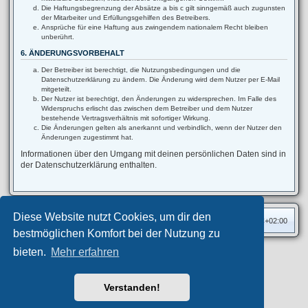
Die Haftungsbegrenzung der Absätze a bis c gilt sinngemäß auch zugunsten
der Mitarbeiter und Erfüllungsgehilfen des Betreibers.
Ansprüche für eine Haftung aus zwingendem nationalem Recht bleiben
unberührt.
6. ÄNDERUNGSVORBEHALT
Der Betreiber ist berechtigt, die Nutzungsbedingungen und die
Datenschutzerklärung zu ändern. Die Änderung wird dem Nutzer per E-Mail
mitgeteilt.
Der Nutzer ist berechtigt, den Änderungen zu widersprechen. Im Falle des
Widerspruchs erlischt das zwischen dem Betreiber und dem Nutzer
bestehende Vertragsverhältnis mit sofortiger Wirkung.
Die Änderungen gelten als anerkannt und verbindlich, wenn der Nutzer den
Änderungen zugestimmt hat.
Informationen über den Umgang mit deinen persönlichen Daten sind in
der Datenschutzerklärung enthalten.
Diese Website nutzt Cookies, um dir den
Foren-Übersicht
Alle Zeiten sind
UTC+02:00
bestmöglichen Komfort bei der Nutzung zu
bieten.
Mehr erfahren
Privates Forum ©
motorang
E-Mail
Aero
style developed for phpBB
Powered by
phpBB
® Forum Software © phpBB Limited
Verstanden!
Deutsche Übersetzung durch
phpBB.de
Datenschutz
|
Nutzungsbedingungen