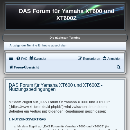
DAS Forum für Yamaha XT600 und
XT600Z
Die nächsten Termine
Anzeige der Termine für heute ausschalten
FAQ
Kalender
Registrieren
Anmelden
S
Foren-Übersicht
u
c
DAS Forum für Yamaha XT600 und XT600Z -
h
Nutzungsbedingungen
e
Mit dem Zugriff auf „DAS Forum für Yamaha XT600 und XT600Z“
(„https://www.xt-foren.de/xt-phpbb“) wird zwischen dir und dem
Betreiber ein Vertrag mit folgenden Regelungen geschlossen:
1. NUTZUNGSVERTRAG
Mit dem Zugriff auf „DAS Forum für Yamaha XT600 und XT600Z“ (im