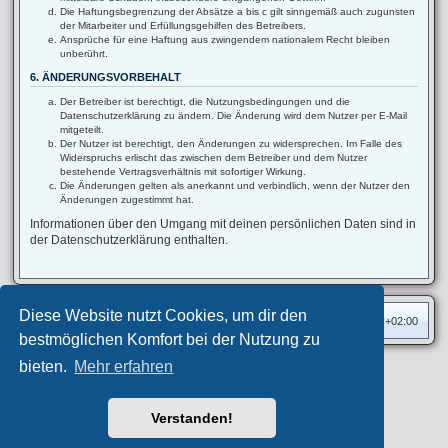
Die Haftungsbegrenzung der Absätze a bis c gilt sinngemäß auch zugunsten
der Mitarbeiter und Erfüllungsgehilfen des Betreibers.
Ansprüche für eine Haftung aus zwingendem nationalem Recht bleiben
unberührt.
6. ÄNDERUNGSVORBEHALT
Der Betreiber ist berechtigt, die Nutzungsbedingungen und die
Datenschutzerklärung zu ändern. Die Änderung wird dem Nutzer per E-Mail
mitgeteilt.
Der Nutzer ist berechtigt, den Änderungen zu widersprechen. Im Falle des
Widerspruchs erlischt das zwischen dem Betreiber und dem Nutzer
bestehende Vertragsverhältnis mit sofortiger Wirkung.
Die Änderungen gelten als anerkannt und verbindlich, wenn der Nutzer den
Änderungen zugestimmt hat.
Informationen über den Umgang mit deinen persönlichen Daten sind in
der Datenschutzerklärung enthalten.
Diese Website nutzt Cookies, um dir den
Foren-Übersicht
Alle Zeiten sind
UTC+02:00
bestmöglichen Komfort bei der Nutzung zu
bieten.
Mehr erfahren
Privates Forum ©
motorang
E-Mail
Aero
style developed for phpBB
Powered by
phpBB
® Forum Software © phpBB Limited
Verstanden!
Deutsche Übersetzung durch
phpBB.de
Datenschutz
|
Nutzungsbedingungen