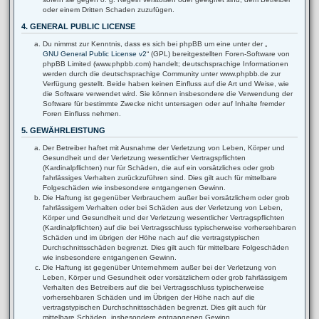
oder einem Dritten Schaden zuzufügen.
4. GENERAL PUBLIC LICENSE
Du nimmst zur Kenntnis, dass es sich bei phpBB um eine unter der „
GNU General Public License v2
“ (GPL) bereitgestellten Foren-Software von
phpBB Limited (www.phpbb.com) handelt; deutschsprachige Informationen
werden durch die deutschsprachige Community unter www.phpbb.de zur
Verfügung gestellt. Beide haben keinen Einfluss auf die Art und Weise, wie
die Software verwendet wird. Sie können insbesondere die Verwendung der
Software für bestimmte Zwecke nicht untersagen oder auf Inhalte fremder
Foren Einfluss nehmen.
5. GEWÄHRLEISTUNG
Der Betreiber haftet mit Ausnahme der Verletzung von Leben, Körper und
Gesundheit und der Verletzung wesentlicher Vertragspflichten
(Kardinalpflichten) nur für Schäden, die auf ein vorsätzliches oder grob
fahrlässiges Verhalten zurückzuführen sind. Dies gilt auch für mittelbare
Folgeschäden wie insbesondere entgangenen Gewinn.
Die Haftung ist gegenüber Verbrauchern außer bei vorsätzlichem oder grob
fahrlässigem Verhalten oder bei Schäden aus der Verletzung von Leben,
Körper und Gesundheit und der Verletzung wesentlicher Vertragspflichten
(Kardinalpflichten) auf die bei Vertragsschluss typischerweise vorhersehbaren
Schäden und im übrigen der Höhe nach auf die vertragstypischen
Durchschnittsschäden begrenzt. Dies gilt auch für mittelbare Folgeschäden
wie insbesondere entgangenen Gewinn.
Die Haftung ist gegenüber Unternehmern außer bei der Verletzung von
Leben, Körper und Gesundheit oder vorsätzlichem oder grob fahrlässigem
Verhalten des Betreibers auf die bei Vertragsschluss typischerweise
vorhersehbaren Schäden und im Übrigen der Höhe nach auf die
vertragstypischen Durchschnittsschäden begrenzt. Dies gilt auch für
mittelbare Schäden, insbesondere entgangenen Gewinn.