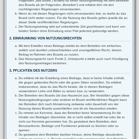
Folgenden „das Board“) schließt du einen Nutzungsvertrag mit dem Betreiber
des Boards ab (im Folgenden „Betreiber“) und erklärst dich mit den
nachfolgenden Regelungen einverstanden.
Wenn du mit diesen Regelungen nicht einverstanden bist, so darfst du das
Board nicht weiter nutzen. Für die Nutzung des Boards gelten jeweils die an
dieser Stelle veröffentlichten Regelungen.
Der Nutzungsvertrag wird auf unbestimmte Zeit geschlossen und kann von
beiden Seiten ohne Einhaltung einer Frist jederzeit gekündigt werden.
2. EINRÄUMUNG VON NUTZUNGSRECHTEN
Mit dem Erstellen eines Beitrags erteilst du dem Betreiber ein einfaches,
zeitlich und räumlich unbeschränktes und unentgeltliches Recht, deinen
Beitrag im Rahmen des Boards zu nutzen.
Das Nutzungsrecht nach Punkt 2, Unterpunkt a bleibt auch nach Kündigung
des Nutzungsvertrages bestehen.
3. PFLICHTEN DES NUTZERS
Du erklärst mit der Erstellung eines Beitrags, dass er keine Inhalte enthält,
die gegen geltendes Recht oder die guten Sitten verstoßen. Du erklärst
insbesondere, dass du das Recht besitzt, die in deinen Beiträgen
verwendeten Links und Bilder zu setzen bzw. zu verwenden.
Der Betreiber des Boards übt das Hausrecht aus. Bei Verstößen gegen diese
Nutzungsbedingungen oder anderer im Board veröffentlichten Regeln kann
der Betreiber dich nach Abmahnung zeitweise oder dauerhaft von der
Nutzung dieses Boards ausschließen und dir ein Hausverbot erteilen.
Du nimmst zur Kenntnis, dass der Betreiber keine Verantwortung für die
Inhalte von Beiträgen übernimmt, die er nicht selbst erstellt hat oder die er
nicht zur Kenntnis genommen hat. Du gestattest dem Betreiber, dein
Benutzerkonto, Beiträge und Funktionen jederzeit zu löschen oder zu
sperren.
Du gestattest dem Betreiber darüber hinaus, deine Beiträge abzuändern,
sofern sie gegen o. g. Regeln verstoßen oder geeignet sind, dem Betreiber