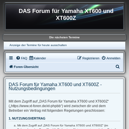
DAS Forum für Yamaha XT600 und
XT600Z
Die nächsten Termine
Anzeige der Termine für heute ausschalten
FAQ
Kalender
Registrieren
Anmelden
S
Foren-Übersicht
u
c
DAS Forum für Yamaha XT600 und XT600Z -
h
Nutzungsbedingungen
e
Mit dem Zugriff auf „DAS Forum für Yamaha XT600 und XT600Z“
(„https://www.xt-foren.de/xt-phpbb“) wird zwischen dir und dem
Betreiber ein Vertrag mit folgenden Regelungen geschlossen:
1. NUTZUNGSVERTRAG
Mit dem Zugriff auf „DAS Forum für Yamaha XT600 und XT600Z“ (im