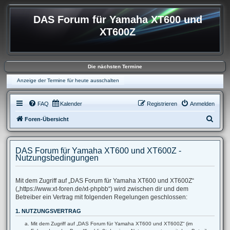
DAS Forum für Yamaha XT600 und
XT600Z
Die nächsten Termine
Anzeige der Termine für heute ausschalten
FAQ
Kalender
Registrieren
Anmelden
S
Foren-Übersicht
u
c
DAS Forum für Yamaha XT600 und XT600Z -
h
Nutzungsbedingungen
e
Mit dem Zugriff auf „DAS Forum für Yamaha XT600 und XT600Z“
(„https://www.xt-foren.de/xt-phpbb“) wird zwischen dir und dem
Betreiber ein Vertrag mit folgenden Regelungen geschlossen:
1. NUTZUNGSVERTRAG
Mit dem Zugriff auf „DAS Forum für Yamaha XT600 und XT600Z“ (im