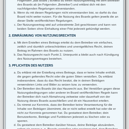
Folgenden „das Board“) schließt du einen Nutzungsvertrag mit dem Betreiber
des Boards ab (im Folgenden „Betreiber“) und erklärst dich mit den
nachfolgenden Regelungen einverstanden.
Wenn du mit diesen Regelungen nicht einverstanden bist, so darfst du das
Board nicht weiter nutzen. Für die Nutzung des Boards gelten jeweils die an
dieser Stelle veröffentlichten Regelungen.
Der Nutzungsvertrag wird auf unbestimmte Zeit geschlossen und kann von
beiden Seiten ohne Einhaltung einer Frist jederzeit gekündigt werden.
2. EINRÄUMUNG VON NUTZUNGSRECHTEN
Mit dem Erstellen eines Beitrags erteilst du dem Betreiber ein einfaches,
zeitlich und räumlich unbeschränktes und unentgeltliches Recht, deinen
Beitrag im Rahmen des Boards zu nutzen.
Das Nutzungsrecht nach Punkt 2, Unterpunkt a bleibt auch nach Kündigung
des Nutzungsvertrages bestehen.
3. PFLICHTEN DES NUTZERS
Du erklärst mit der Erstellung eines Beitrags, dass er keine Inhalte enthält,
die gegen geltendes Recht oder die guten Sitten verstoßen. Du erklärst
insbesondere, dass du das Recht besitzt, die in deinen Beiträgen
verwendeten Links und Bilder zu setzen bzw. zu verwenden.
Der Betreiber des Boards übt das Hausrecht aus. Bei Verstößen gegen diese
Nutzungsbedingungen oder anderer im Board veröffentlichten Regeln kann
der Betreiber dich nach Abmahnung zeitweise oder dauerhaft von der
Nutzung dieses Boards ausschließen und dir ein Hausverbot erteilen.
Du nimmst zur Kenntnis, dass der Betreiber keine Verantwortung für die
Inhalte von Beiträgen übernimmt, die er nicht selbst erstellt hat oder die er
nicht zur Kenntnis genommen hat. Du gestattest dem Betreiber, dein
Benutzerkonto, Beiträge und Funktionen jederzeit zu löschen oder zu
sperren.
Du gestattest dem Betreiber darüber hinaus, deine Beiträge abzuändern,
sofern sie gegen o. g. Regeln verstoßen oder geeignet sind, dem Betreiber