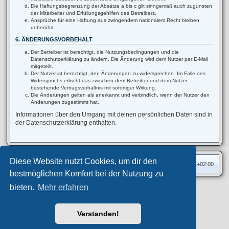
Die Haftungsbegrenzung der Absätze a bis c gilt sinngemäß auch zugunsten
der Mitarbeiter und Erfüllungsgehilfen des Betreibers.
Ansprüche für eine Haftung aus zwingendem nationalem Recht bleiben
unberührt.
6. ÄNDERUNGSVORBEHALT
Der Betreiber ist berechtigt, die Nutzungsbedingungen und die
Datenschutzerklärung zu ändern. Die Änderung wird dem Nutzer per E-Mail
mitgeteilt.
Der Nutzer ist berechtigt, den Änderungen zu widersprechen. Im Falle des
Widerspruchs erlischt das zwischen dem Betreiber und dem Nutzer
bestehende Vertragsverhältnis mit sofortiger Wirkung.
Die Änderungen gelten als anerkannt und verbindlich, wenn der Nutzer den
Änderungen zugestimmt hat.
Informationen über den Umgang mit deinen persönlichen Daten sind in
der Datenschutzerklärung enthalten.
Diese Website nutzt Cookies, um dir den
Foren-Übersicht
Alle Zeiten sind
UTC+02:00
bestmöglichen Komfort bei der Nutzung zu
bieten.
Mehr erfahren
Privates Forum ©
motorang
E-Mail
Aero
style developed for phpBB
Powered by
phpBB
® Forum Software © phpBB Limited
Verstanden!
Deutsche Übersetzung durch
phpBB.de
Datenschutz
|
Nutzungsbedingungen