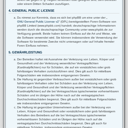
oder einem Dritten Schaden zuzufügen.
4. GENERAL PUBLIC LICENSE
Du nimmst zur Kenntnis, dass es sich bei phpBB um eine unter der „
GNU General Public License v2
“ (GPL) bereitgestellten Foren-Software von
phpBB Limited (www.phpbb.com) handelt; deutschsprachige Informationen
werden durch die deutschsprachige Community unter www.phpbb.de zur
Verfügung gestellt. Beide haben keinen Einfluss auf die Art und Weise, wie
die Software verwendet wird. Sie können insbesondere die Verwendung der
Software für bestimmte Zwecke nicht untersagen oder auf Inhalte fremder
Foren Einfluss nehmen.
5. GEWÄHRLEISTUNG
Der Betreiber haftet mit Ausnahme der Verletzung von Leben, Körper und
Gesundheit und der Verletzung wesentlicher Vertragspflichten
(Kardinalpflichten) nur für Schäden, die auf ein vorsätzliches oder grob
fahrlässiges Verhalten zurückzuführen sind. Dies gilt auch für mittelbare
Folgeschäden wie insbesondere entgangenen Gewinn.
Die Haftung ist gegenüber Verbrauchern außer bei vorsätzlichem oder grob
fahrlässigem Verhalten oder bei Schäden aus der Verletzung von Leben,
Körper und Gesundheit und der Verletzung wesentlicher Vertragspflichten
(Kardinalpflichten) auf die bei Vertragsschluss typischerweise vorhersehbaren
Schäden und im übrigen der Höhe nach auf die vertragstypischen
Durchschnittsschäden begrenzt. Dies gilt auch für mittelbare Folgeschäden
wie insbesondere entgangenen Gewinn.
Die Haftung ist gegenüber Unternehmern außer bei der Verletzung von
Leben, Körper und Gesundheit oder vorsätzlichem oder grob fahrlässigem
Verhalten des Betreibers auf die bei Vertragsschluss typischerweise
vorhersehbaren Schäden und im Übrigen der Höhe nach auf die
vertragstypischen Durchschnittsschäden begrenzt. Dies gilt auch für
mittelbare Schäden, insbesondere entgangenen Gewinn.