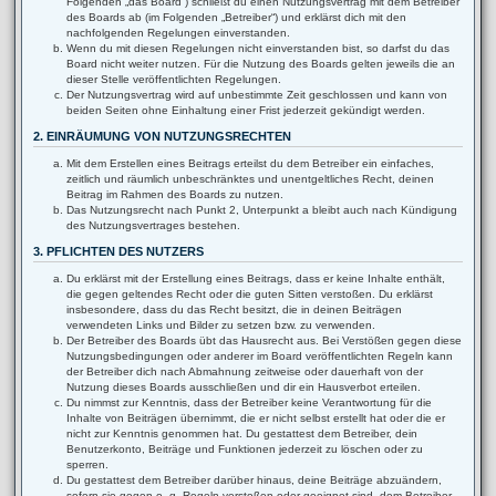
Folgenden „das Board“) schließt du einen Nutzungsvertrag mit dem Betreiber
des Boards ab (im Folgenden „Betreiber“) und erklärst dich mit den
nachfolgenden Regelungen einverstanden.
Wenn du mit diesen Regelungen nicht einverstanden bist, so darfst du das
Board nicht weiter nutzen. Für die Nutzung des Boards gelten jeweils die an
dieser Stelle veröffentlichten Regelungen.
Der Nutzungsvertrag wird auf unbestimmte Zeit geschlossen und kann von
beiden Seiten ohne Einhaltung einer Frist jederzeit gekündigt werden.
2. EINRÄUMUNG VON NUTZUNGSRECHTEN
Mit dem Erstellen eines Beitrags erteilst du dem Betreiber ein einfaches,
zeitlich und räumlich unbeschränktes und unentgeltliches Recht, deinen
Beitrag im Rahmen des Boards zu nutzen.
Das Nutzungsrecht nach Punkt 2, Unterpunkt a bleibt auch nach Kündigung
des Nutzungsvertrages bestehen.
3. PFLICHTEN DES NUTZERS
Du erklärst mit der Erstellung eines Beitrags, dass er keine Inhalte enthält,
die gegen geltendes Recht oder die guten Sitten verstoßen. Du erklärst
insbesondere, dass du das Recht besitzt, die in deinen Beiträgen
verwendeten Links und Bilder zu setzen bzw. zu verwenden.
Der Betreiber des Boards übt das Hausrecht aus. Bei Verstößen gegen diese
Nutzungsbedingungen oder anderer im Board veröffentlichten Regeln kann
der Betreiber dich nach Abmahnung zeitweise oder dauerhaft von der
Nutzung dieses Boards ausschließen und dir ein Hausverbot erteilen.
Du nimmst zur Kenntnis, dass der Betreiber keine Verantwortung für die
Inhalte von Beiträgen übernimmt, die er nicht selbst erstellt hat oder die er
nicht zur Kenntnis genommen hat. Du gestattest dem Betreiber, dein
Benutzerkonto, Beiträge und Funktionen jederzeit zu löschen oder zu
sperren.
Du gestattest dem Betreiber darüber hinaus, deine Beiträge abzuändern,
sofern sie gegen o. g. Regeln verstoßen oder geeignet sind, dem Betreiber