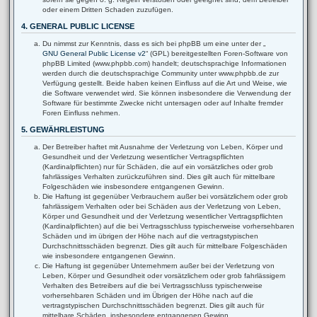
oder einem Dritten Schaden zuzufügen.
4. GENERAL PUBLIC LICENSE
Du nimmst zur Kenntnis, dass es sich bei phpBB um eine unter der „
GNU General Public License v2
“ (GPL) bereitgestellten Foren-Software von
phpBB Limited (www.phpbb.com) handelt; deutschsprachige Informationen
werden durch die deutschsprachige Community unter www.phpbb.de zur
Verfügung gestellt. Beide haben keinen Einfluss auf die Art und Weise, wie
die Software verwendet wird. Sie können insbesondere die Verwendung der
Software für bestimmte Zwecke nicht untersagen oder auf Inhalte fremder
Foren Einfluss nehmen.
5. GEWÄHRLEISTUNG
Der Betreiber haftet mit Ausnahme der Verletzung von Leben, Körper und
Gesundheit und der Verletzung wesentlicher Vertragspflichten
(Kardinalpflichten) nur für Schäden, die auf ein vorsätzliches oder grob
fahrlässiges Verhalten zurückzuführen sind. Dies gilt auch für mittelbare
Folgeschäden wie insbesondere entgangenen Gewinn.
Die Haftung ist gegenüber Verbrauchern außer bei vorsätzlichem oder grob
fahrlässigem Verhalten oder bei Schäden aus der Verletzung von Leben,
Körper und Gesundheit und der Verletzung wesentlicher Vertragspflichten
(Kardinalpflichten) auf die bei Vertragsschluss typischerweise vorhersehbaren
Schäden und im übrigen der Höhe nach auf die vertragstypischen
Durchschnittsschäden begrenzt. Dies gilt auch für mittelbare Folgeschäden
wie insbesondere entgangenen Gewinn.
Die Haftung ist gegenüber Unternehmern außer bei der Verletzung von
Leben, Körper und Gesundheit oder vorsätzlichem oder grob fahrlässigem
Verhalten des Betreibers auf die bei Vertragsschluss typischerweise
vorhersehbaren Schäden und im Übrigen der Höhe nach auf die
vertragstypischen Durchschnittsschäden begrenzt. Dies gilt auch für
mittelbare Schäden, insbesondere entgangenen Gewinn.