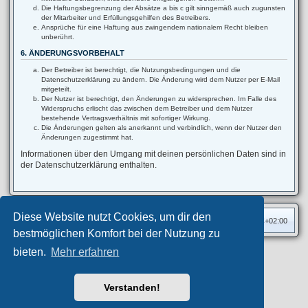
Die Haftungsbegrenzung der Absätze a bis c gilt sinngemäß auch zugunsten
der Mitarbeiter und Erfüllungsgehilfen des Betreibers.
Ansprüche für eine Haftung aus zwingendem nationalem Recht bleiben
unberührt.
6. ÄNDERUNGSVORBEHALT
Der Betreiber ist berechtigt, die Nutzungsbedingungen und die
Datenschutzerklärung zu ändern. Die Änderung wird dem Nutzer per E-Mail
mitgeteilt.
Der Nutzer ist berechtigt, den Änderungen zu widersprechen. Im Falle des
Widerspruchs erlischt das zwischen dem Betreiber und dem Nutzer
bestehende Vertragsverhältnis mit sofortiger Wirkung.
Die Änderungen gelten als anerkannt und verbindlich, wenn der Nutzer den
Änderungen zugestimmt hat.
Informationen über den Umgang mit deinen persönlichen Daten sind in
der Datenschutzerklärung enthalten.
Diese Website nutzt Cookies, um dir den
Foren-Übersicht
Alle Zeiten sind
UTC+02:00
bestmöglichen Komfort bei der Nutzung zu
bieten.
Mehr erfahren
Privates Forum ©
motorang
E-Mail
Aero
style developed for phpBB
Powered by
phpBB
® Forum Software © phpBB Limited
Verstanden!
Deutsche Übersetzung durch
phpBB.de
Datenschutz
|
Nutzungsbedingungen