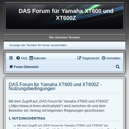
DAS Forum für Yamaha XT600 und
XT600Z
Die nächsten Termine
Anzeige der Termine für heute ausschalten
FAQ
Kalender
Registrieren
Anmelden
S
Foren-Übersicht
u
c
DAS Forum für Yamaha XT600 und XT600Z -
h
Nutzungsbedingungen
e
Mit dem Zugriff auf „DAS Forum für Yamaha XT600 und XT600Z“
(„https://www.xt-foren.de/xt-phpbb“) wird zwischen dir und dem
Betreiber ein Vertrag mit folgenden Regelungen geschlossen:
1. NUTZUNGSVERTRAG
Mit dem Zugriff auf „DAS Forum für Yamaha XT600 und XT600Z“ (im